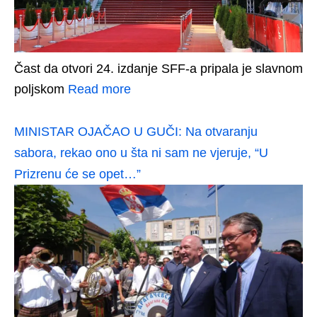
Čast da otvori 24. izdanje SFF-a pripala je slavnom
poljskom
Read more
MINISTAR OJAČAO U GUČI: Na otvaranju
sabora, rekao ono u šta ni sam ne vjeruje, “U
Prizrenu će se opet…”