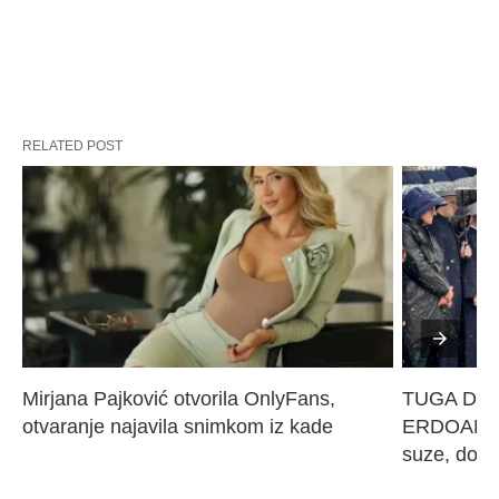
RELATED POST
Mirjana Pajković otvorila OnlyFans, 
TUGA DO N
otvaranje najavila snimkom iz kade
ERDOANA M
suze, dove