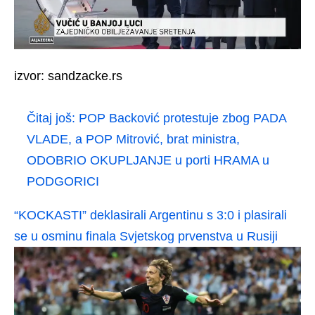
izvor: sandzacke.rs
Čitaj još:
POP Backović protestuje zbog PADA
VLADE, a POP Mitrović, brat ministra,
ODOBRIO OKUPLJANJE u porti HRAMA u
PODGORICI
“KOCKASTI” deklasirali Argentinu s 3:0 i plasirali
se u osminu finala Svjetskog prvenstva u Rusiji