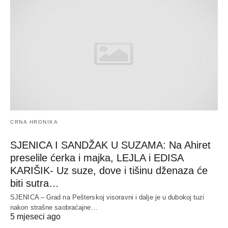
CRNA HRONIKA
SJENICA I SANDŽAK U SUZAMA: Na Ahiret
preselile ćerka i majka, LEJLA i EDISA
KARIŠIK- Uz suze, dove i tišinu dženaza će
biti sutra…
SJENICA – Grad na Pešterskoj visoravni i dalje je u dubokoj tuzi
nakon strašne saobraćajne…
5 mjeseci ago