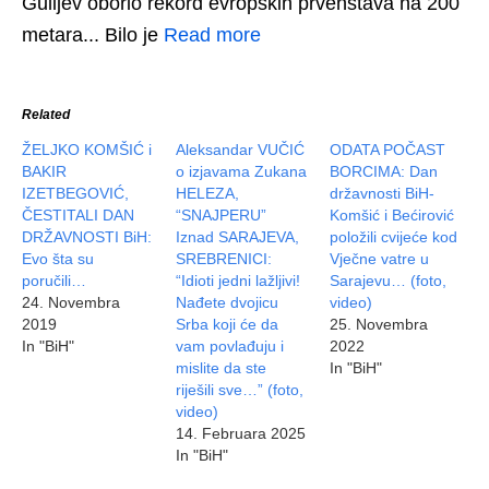
Gulijev oborio rekord evropskih prvenstava na 200
metara... Bilo je
Read more
Related
ŽELJKO KOMŠIĆ i
Aleksandar VUČIĆ
ODATA POČAST
BAKIR
o izjavama Zukana
BORCIMA: Dan
IZETBEGOVIĆ,
HELEZA,
državnosti BiH-
ČESTITALI DAN
“SNAJPERU”
Komšić i Bećirović
DRŽAVNOSTI BiH:
Iznad SARAJEVA,
položili cvijeće kod
Evo šta su
SREBRENICI:
Vječne vatre u
poručili…
“Idioti jedni lažljivi!
Sarajevu… (foto,
24. Novembra
Nađete dvojicu
video)
2019
Srba koji će da
25. Novembra
In "BiH"
vam povlađuju i
2022
mislite da ste
In "BiH"
riješili sve…” (foto,
video)
14. Februara 2025
In "BiH"