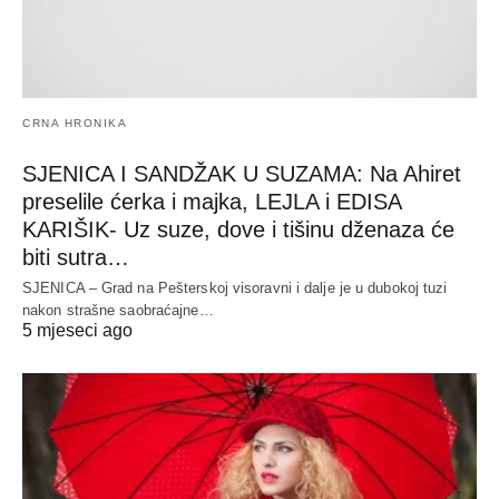
CRNA HRONIKA
SJENICA I SANDŽAK U SUZAMA: Na Ahiret
preselile ćerka i majka, LEJLA i EDISA
KARIŠIK- Uz suze, dove i tišinu dženaza će
biti sutra…
SJENICA – Grad na Pešterskoj visoravni i dalje je u dubokoj tuzi
nakon strašne saobraćajne…
5 mjeseci ago