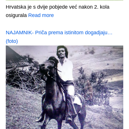
Hrvatska je s dvije pobjede već nakon 2. kola
osigurala
Read more
NAJAMNIK- Priča prema istinitom dogadjaju…
(foto)