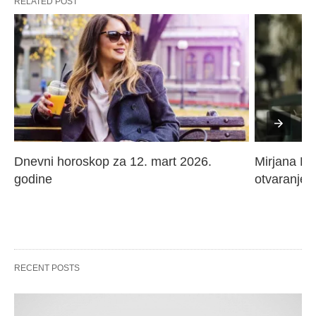
RELATED POST
Dnevni horoskop za 12. mart 2026. 
Mirjana Paj
godine
otvaranje 
RECENT POSTS