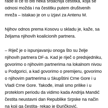
rade ili će to biti neka srdačnija čestitka, koja se
odnosi možda i na čestitku putem društvenih
mreža – istakao je on u izjavi za Antenu M.
Njihov odnos prema Kosovu u skladu je, kaže, sa
željama njihovih koalicionih partnera.
– Riječ je o ispunjavanju onoga što su želje
njihovih partnera DF-a. Kad je riječ o predsjedniku,
govorimo o njihovim partnerima na lokalnom nivou
u Podgorici, a kad govorimo o premijeru, govorimo
o njihovim partnerima u Skupštini Crne Gore i u
Vladi Crne Gore. Takođe, imali smo prilike i u
proteklom periodu da vidimo kada Andrija Mandić
čestita neustavni dan Republike Srpske na način
na koji ga čestita- rekao je Đuričković.