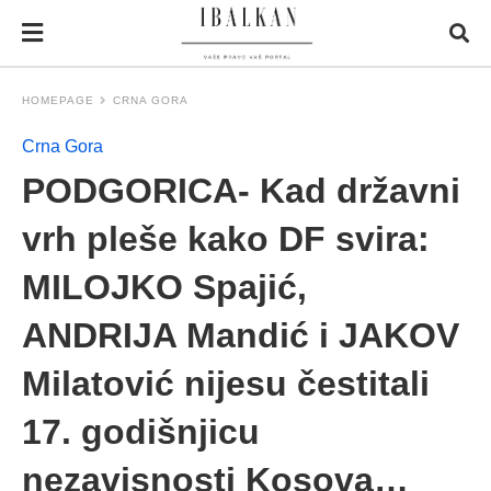
HOMEPAGE
CRNA GORA
Crna Gora
PODGORICA- Kad državni
vrh pleše kako DF svira:
MILOJKO Spajić,
ANDRIJA Mandić i JAKOV
Milatović nijesu čestitali
17. godišnjicu
nezavisnosti Kosova…