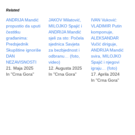
Related
ANDRIJA Mandić
JAKOV Milatović,
IVAN Vuković:
propustio da uputi
MILOJKO Spajić i
VLADIMIR Putin
čestitku
ANDRIJA Mandić
komponuje,
građanima:
sjeli za sto: Počela
ALEKSANDAR
Predsjednik
sjednica Savjeta
Vučić diriguje,
Skupštine ignoriše
za bezbjednost i
ANDRIJA Mandić
DAN
odbranu… (foto,
svira, MILOJKO
NEZAVISNOSTI
video)
Spajić i njegovi
21. Maja 2025
12. Augusta 2025
igraju… (foto)
In "Crna Gora"
In "Crna Gora"
17. Aprila 2024
In "Crna Gora"