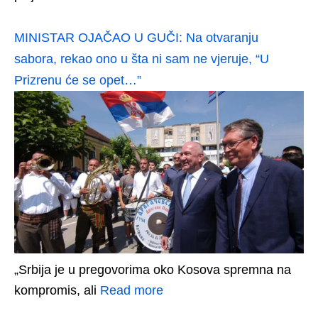
MINISTAR OJAČAO U GUČI: Na otvaranju
sabora, rekao ono u šta ni sam ne vjeruje, “U
Prizrenu će se opet…”
„Srbija je u pregovorima oko Kosova spremna na
kompromis, ali
Read more