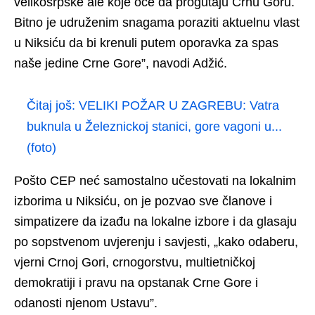
velikosrpske ale koje oće da progutaju Crnu Goru.
Bitno je udruženim snagama poraziti aktuelnu vlast
u Niksiću da bi krenuli putem oporavka za spas
naše jedine Crne Gore”, navodi Adžić.
Čitaj još:
VELIKI POŽAR U ZAGREBU: Vatra
buknula u Železnickoj stanici, gore vagoni u...
(foto)
Pošto CEP neć samostalno učestovati na lokalnim
izborima u Niksiću, on je pozvao sve članove i
simpatizere da izađu na lokalne izbore i da glasaju
po sopstvenom uvjerenju i savjesti, „kako odaberu,
vjerni Crnoj Gori, crnogorstvu, multietničkoj
demokratiji i pravu na opstanak Crne Gore i
odanosti njenom Ustavu”.