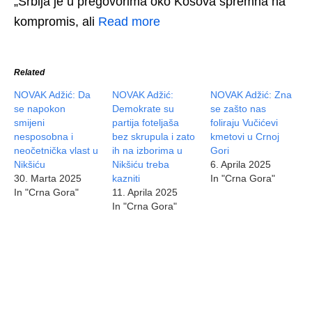
„Srbija je u pregovorima oko Kosova spremna na
kompromis, ali
Read more
Related
NOVAK Adžić: Da
NOVAK Adžić:
NOVAK Adžić: Zna
se napokon
Demokrate su
se zašto nas
smijeni
partija foteljaša
foliraju Vučićevi
nesposobna i
bez skrupula i zato
kmetovi u Crnoj
neočetnička vlast u
ih na izborima u
Gori
Nikšiću
Nikšiću treba
6. Aprila 2025
30. Marta 2025
kazniti
In "Crna Gora"
In "Crna Gora"
11. Aprila 2025
In "Crna Gora"