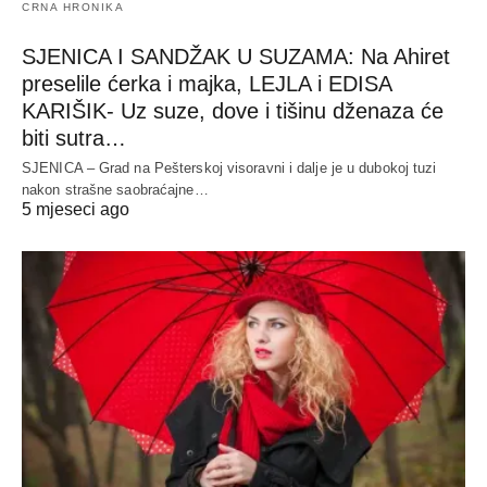
CRNA HRONIKA
SJENICA I SANDŽAK U SUZAMA: Na Ahiret
preselile ćerka i majka, LEJLA i EDISA
KARIŠIK- Uz suze, dove i tišinu dženaza će
biti sutra…
SJENICA – Grad na Pešterskoj visoravni i dalje je u dubokoj tuzi
nakon strašne saobraćajne…
5 mjeseci ago