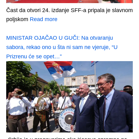
Čast da otvori 24. izdanje SFF-a pripala je slavnom
poljskom
Read more
MINISTAR OJAČAO U GUČI: Na otvaranju
sabora, rekao ono u šta ni sam ne vjeruje, “U
Prizrenu će se opet…”