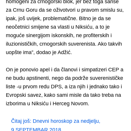
homogeni za crnogorski blok, jer bez toga šanse
za Crnu Goru da se oživotvori u pravom smislu su,
ipak, još uvijek, problematične. Bitno je da se
neočetnici smijene sa vlasti u Niksiću, a to je
moguće sinergijom iskonskih, ne profiterskih i
iluzionističkih, crnogorskih suverenista. Ako takvih
uopšte ima”, dodao je Adžić.
On je ponovio apel i da članovi i simpatizeri CEP a
ne budu apstinenti, nego da podrže suverenističke
liste -u prvom redu DPS, a iza njih i jednako tako i
Evropski savez, kako sami misle da tako treba na
izborima u Niksiću i Herceg Novom.
Čitaj još:
Dnevni horoskop za nedjelju,
9.SEPTEMBAR 2018.