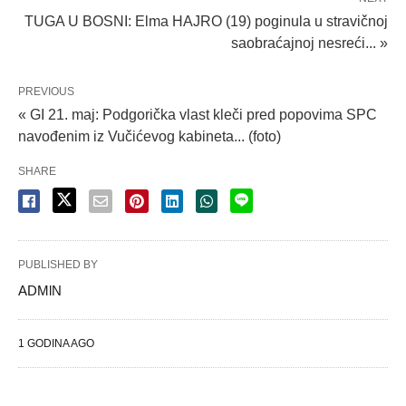
TUGA U BOSNI: Elma HAJRO (19) poginula u stravičnoj
saobraćajnoj nesreći... »
PREVIOUS
« GI 21. maj: Podgorička vlast kleči pred popovima SPC
navođenim iz Vučićevog kabineta... (foto)
SHARE
PUBLISHED BY
ADMlN
1 GODINA AGO