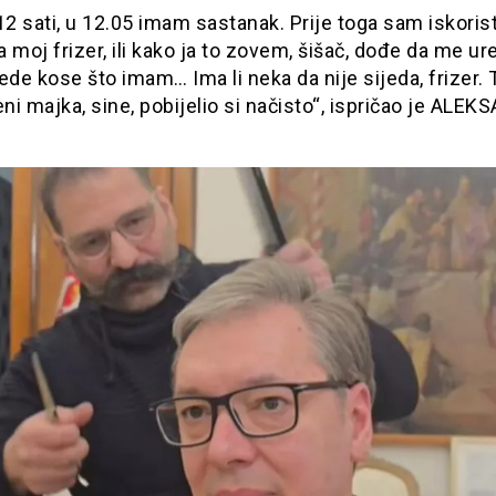
12 sati, u 12.05 imam sastanak. Prije toga sam iskoris
da moj frizer, ili kako ja to zovem, šišač, dođe da me ur
ede kose što imam… Ima li neka da nije sijeda, frizer. 
i majka, sine, pobijelio si načisto“, ispričao je ALE