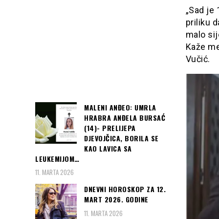
„Sad je 
priliku 
malo sij
Kaže men
Vučić.
MALENI ANĐEO: UMRLA
HRABRA ANĐELA BURSAĆ
(14)- PRELIJEPA
DJEVOJČICA, BORILA SE
KAO LAVICA SA
LEUKEMIJOM…
11. MARTA 2026
DNEVNI HOROSKOP ZA 12.
MART 2026. GODINE
11. MARTA 2026