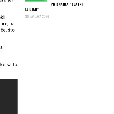
PRIZNANJA “ZLATNI
LJILJAN”
30. JANUARA 2026
kli
ure, pa
iče, što
za
ko sa to