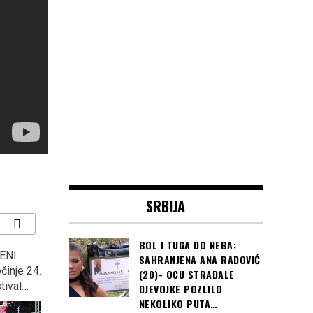
SRBIJA
BOL I TUGA DO NEBA:
ENI
MINISTAR OJAČAO U
“KOCKASTI” deklasirali
SAHRANJENA ANA RADOVIĆ
činje 24.
GUČI: Na otvaranju
Argentinu s 3:0 i plasirali
(20)- OCU STRADALE
tival…
sabora, rekao ono u šta
se u osminu finala
DJEVOJKE POZLILO
ni sam ne vjeruje, “U
Svjetskog prvenstva u
NEKOLIKO PUTA…