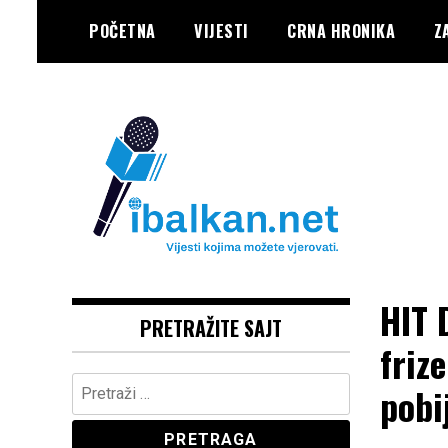
Skip
POČETNA
VIJESTI
CRNA HRONIKA
Z
to
content
Vaše Pravo, Vaš Portal
IBALKAN
HIT 
PRETRAŽITE SAJT
friz
Pretraga:
pobi