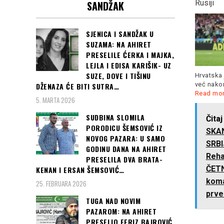
Prizrenu će se opet…”
Rusiji
SANDŽAK
SJENICA I SANDŽAK U
SUZAMA: NA AHIRET
Čast da otvori 24. izdanje
PRESELILE ĆERKA I MAJKA,
SFF-a pripala je slavnom
LEJLA I EDISA KARIŠIK- UZ
poljskom
Read more
„Srbija je u pregovorima
SUZE, DOVE I TIŠINU
Hrvatska 
oko Kosova spremna na
već nakon
DŽENAZA ĆE BITI SUTRA…
kompromis, ali
Read more
Read mo
5. MARTA 2026
SUDBINA SLOMILA
Čitaj
PORODICU ŠEMSOVIĆ IZ
SKA
NOVOG PAZARA: U SAMO
SRBIJ
GODINU DANA NA AHIRET
Rehab
PRESELILA DVA BRATA-
ČETN
KENAN I ERSAN ŠEMSOVIĆ…
koma
25. FEBRUARA 2026
prve
TUGA NAD NOVIM
PAZAROM: NA AHIRET
PRESELIO FERIZ BAJROVIĆ