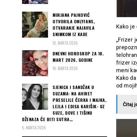
MIRJANA PAJKOVIĆ
OTVORILA ONLYFANS,
Kako je 
OTVARANJE NAJAVILA
SNIMKOM IZ KADE
„Frizer 
10. MARTA 2026
prepozn
DNEVNI HOROSKOP ZA 10.
telohran
MART 2026. GODINE
frizer i
10. MARTA 2026
meni kad
Kako da
od mojih
SJENICA I SANDŽAK U
SUZAMA: NA AHIRET
PRESELILE ĆERKA I MAJKA,
Čitaj 
LEJLA I EDISA KARIŠIK- UZ
SUZE, DOVE I TIŠINU
DŽENAZA ĆE BITI SUTRA…
5. MARTA 2026