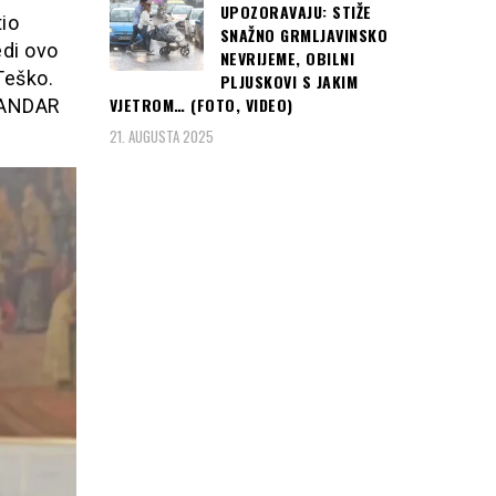
UPOZORAVAJU: STIŽE
tio
SNAŽNO GRMLJAVINSKO
edi ovo
NEVRIJEME, OBILNI
Teško.
PLJUSKOVI S JAKIM
VJETROM… (FOTO, VIDEO)
KSANDAR
21. AUGUSTA 2025