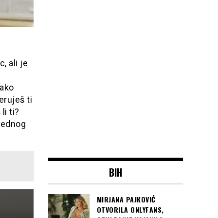
, ali je
tako
eruješ ti
i ti?
 jednog
BIH
MIRJANA PAJKOVIĆ
OTVORILA ONLYFANS,