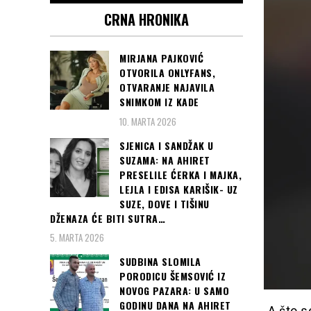
CRNA HRONIKA
MIRJANA PAJKOVIĆ
OTVORILA ONLYFANS,
OTVARANJE NAJAVILA
SNIMKOM IZ KADE
10. MARTA 2026
SJENICA I SANDŽAK U
SUZAMA: NA AHIRET
PRESELILE ĆERKA I MAJKA,
LEJLA I EDISA KARIŠIK- UZ
SUZE, DOVE I TIŠINU
DŽENAZA ĆE BITI SUTRA…
5. MARTA 2026
SUDBINA SLOMILA
PORODICU ŠEMSOVIĆ IZ
NOVOG PAZARA: U SAMO
GODINU DANA NA AHIRET
„A što s