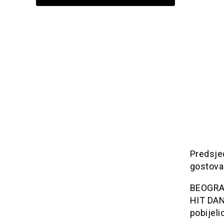
Predsje
gostova
BEOGRAD:
HIT DANA
pobijeli