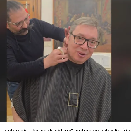
e rasturanja tiče, će da vidimo“, potom se zahvalio friz