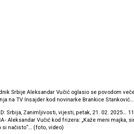
dnik Srbije Aleksandar Vučić oglasio se povodom več
nja na TV Insajder kod novinarke Brankice Stanković…
 Srbija, Zanimljivosti, vijesti, petak, 21. 02. 2025… 1
- Aleksandar Vučić kod frizera: „Kaže meni majka, si
o si načisto“… (foto, video)