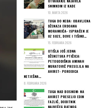
OTVARANJE NAJAVILA
SNIMKOM IZ KADE
10. MARTA 2026
TUGA DO NEBA: OBAVLJENA
DŽENAZA ERDOANA
MORANKIĆA- ISPRAĆEN JE
UZ SUZE, DOVE I TIŠINU…
15. FEBRUARA 2026
OTIŠLA JOŠ JEDNA
DŽENETSKA PTIČICA:
PETOGODIŠNJA AMINAH
MURATOVIĆ PRESELILA NA
AHIRET- PORODICA
NETJEŠNA…
8. FEBRUARA 2026
TUGA NAD BOSNOM: NA
AHIRET PRESELIO EDIN
FAZLIĆ, DOBITNIK
NAJVEĆEG RATNOG
eru jer