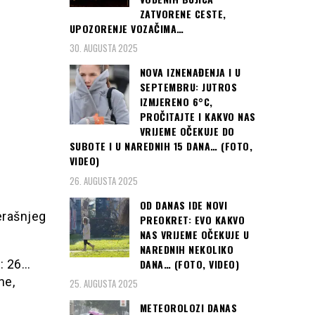
ZATVORENE CESTE,
UPOZORENJE VOZAČIMA…
30. AUGUSTA 2025
NOVA IZNENAĐENJA I U
SEPTEMBRU: JUTROS
IZMJERENO 6°C,
PROČITAJTE I KAKVO NAS
VRIJEME OČEKUJE DO
SUBOTE I U NAREDNIH 15 DANA… (FOTO,
VIDEO)
26. AUGUSTA 2025
OD DANAS IDE NOVI
erašnjeg
PREOKRET: EVO KAKVO
NAS VRIJEME OČEKUJE U
NAREDNIH NEKOLIKO
DANA… (FOTO, VIDEO)
1: 26…
ne,
25. AUGUSTA 2025
METEOROLOZI DANAS