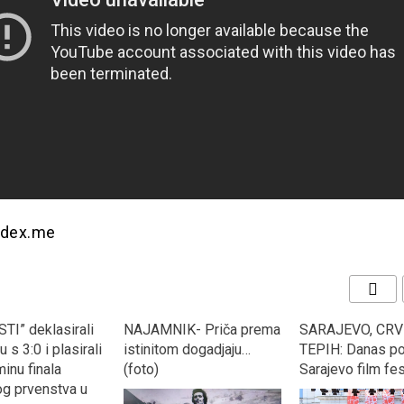
odex.me
TI” deklasirali
NAJAMNIK- Priča prema
SARAJEVO, CRV
 s 3:0 i plasirali
istinitom dogadjaju…
TEPIH: Danas po
inu finala
(foto)
Sarajevo film fes
og prvenstva u