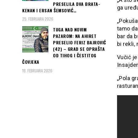
PRESELILA DVA BRATA-
ga uređ
KENAN I ERSAN ŠEMSOVIĆ…
25. FEBRUARA 2026
„Pokušav
tamo da 
TUGA NAD NOVIM
PAZAROM: NA AHIRET
bar da b
PRESELIO FERIZ BAJROVIĆ
bi rekli
(42) – GRAD SE OPRAŠTA
OD TIHOG I ČESTITOG
Vučić je
ČOVJEKA
Insajder
19. FEBRUARA 2026
„Pola gr
rasturan