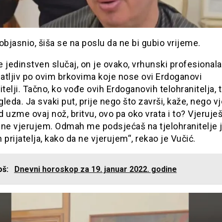
objasnio, šiša se na poslu da ne bi gubio vrijeme.
je jedinstven slučaj, on je ovako, vrhunski profesionalac
atljiv po ovim brkovima koje nose ovi Erdoganovi
itelji. Tačno, ko vođe ovih Erdoganovih telohranitelja, 
zgleda. Ja svaki put, prije nego što završi, kaže, nego vj
 uzme ovaj nož, britvu, ovo pa oko vrata i to? Vjeruješ l
 ne vjerujem. Odmah me podsjećaš na tjelohranitelje
 prijatelja, kako da ne vjerujem“, rekao je Vučić.
još:
Dnevni horoskop za 19. januar 2022. godine