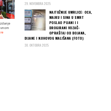
Prizrenu će se opet…”
Rusiji
29. NOVEMBRA 2025
NAJTUŽNIJE UMRLICE: OCA,
MAJKU I SINA U SMRT
POSLAO PIJANI I I
izdanje
DROGIRANI VOZAČ-
lavnom
OPRAŠTAJ OD BOJANA,
re
„Srbija je u pregovorima
DIJANE I NJIHOVOG MALIŠANA (FOTO)
Hrvatska je s dvije pobjede
oko Kosova spremna na
već nakon 2. kola osigurala
30. OKTOBRA 2025
kompromis, ali
Read more
Read more
Čitaj još:
SKANDAL U
SRBIJI:
Rehabilitiran
ČETNIČKI
komandant, stigle
prve osude