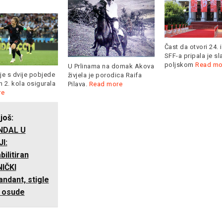
Čast da otvori 24. 
SFF-a pripala je s
poljskom
Read mo
U Prlinama na domak Akova
je s dvije pobjede
živjela je porodica Raifa
 2. kola osigurala
Pilava.
Read more
re
 još:
NDAL U
I:
ilitiran
IČKI
ndant, stigle
 osude