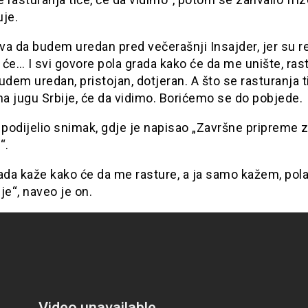
uje.
a da budem uredan pred večerašnji Insajder, jer su re
će… I svi govore pola grada kako će da me unište, rast
udem uredan, pristojan, dotjeran. A što se rasturanja t
, na jugu Srbije, će da vidimo. Borićemo se do pobjede.
 podijelio snimak, gdje je napisao „Završne pripreme 
“.
ada kaže kako će da me rasture, a ja samo kažem, pola
je“, naveo je on.