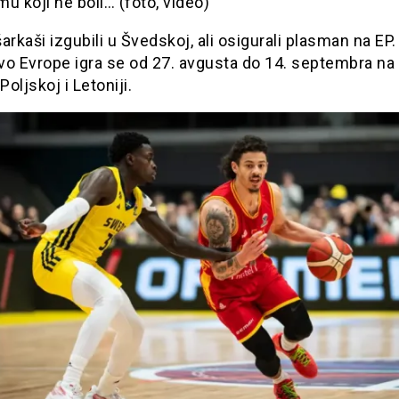
u koji ne boli… (foto, video)
arkaši izgubili u Švedskoj, ali osigurali plasman na EP.
o Evrope igra se od 27. avgusta do 14. septembra na 
Poljskoj i Letoniji.