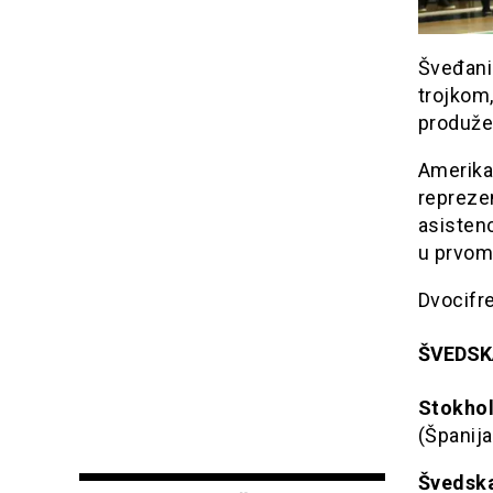
Šveđani 
trojkom,
produže
Amerika
reprezen
asistenc
u prvom
Dvocifre
ŠVEDSKA-
Stokho
(Španija
Švedska