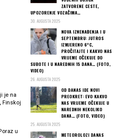
ZATVORENE CESTE,
UPOZORENJE VOZAČIMA…
30. AUGUSTA 2025
NOVA IZNENAĐENJA I U
SEPTEMBRU: JUTROS
IZMJERENO 6°C,
PROČITAJTE I KAKVO NAS
VRIJEME OČEKUJE DO
SUBOTE I U NAREDNIH 15 DANA… (FOTO,
VIDEO)
26. AUGUSTA 2025
OD DANAS IDE NOVI
i je na
PREOKRET: EVO KAKVO
, Finskoj
NAS VRIJEME OČEKUJE U
NAREDNIH NEKOLIKO
DANA… (FOTO, VIDEO)
25. AUGUSTA 2025
Poraz u
METEOROLOZI DANAS