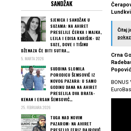
SANDŽAK
Čerapov
Lundkvi
SJENICA I SANDŽAK U
SUZAMA: NA AHIRET
Čitaj 
PRESELILE ĆERKA I MAJKA,
pokaza
LEJLA I EDISA KARIŠIK- UZ
SUZE, DOVE I TIŠINU
DŽENAZA ĆE BITI SUTRA…
Crna Go
5. MARTA 2026
Radebau
SUDBINA SLOMILA
Popović
PORODICU ŠEMSOVIĆ IZ
NOVOG PAZARA: U SAMO
BONUS 
GODINU DANA NA AHIRET
EuroBas
PRESELILA DVA BRATA-
KENAN I ERSAN ŠEMSOVIĆ…
25. FEBRUARA 2026
TUGA NAD NOVIM
PAZAROM: NA AHIRET
PRESELIO FERIZ BAJROVIĆ