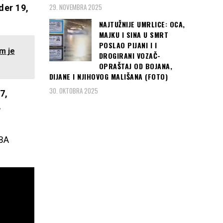
29. NOVEMBRA 2025
der 19,
NAJTUŽNIJE UMRLICE: OCA,
MAJKU I SINA U SMRT
POSLAO PIJANI I I
m je
DROGIRANI VOZAČ-
OPRAŠTAJ OD BOJANA,
DIJANE I NJIHOVOG MALIŠANA (FOTO)
30. OKTOBRA 2025
7,
,
IBA