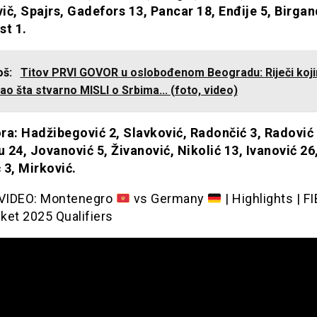
ič, Spajrs, Gadefors 13, Pancar 18, Enđije 5, Birgan
st 1.
još:
Titov PRVI GOVOR u oslobođenom Beogradu: Riječi koji
o šta stvarno MISLI o Srbima... (foto, video)
ra: Hadžibegović 2, Slavković, Radončić 3, Radović 
 24, Jovanović 5, Živanović, Nikolić 13, Ivanović 26
 3, Mirković.
VIDEO: Montenegro
vs Germany
| Highlights | F
ket 2025 Qualifiers