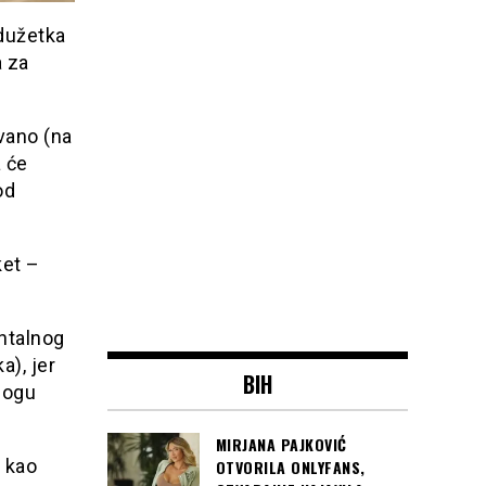
dužetka
a za
vano (na
a će
od
ket –
entalnog
), jer
BIH
logu
MIRJANA PAJKOVIĆ
i kao
OTVORILA ONLYFANS,