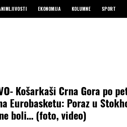
ANIMLJIVOSTI
EKONOMIJA
KOLUMNE
SPORT
O- Košarkaši Crna Gora po pet
na Eurobasketu: Poraz u Stok
 ne boli… (foto, video)