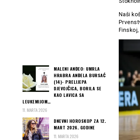
Stokholm
Naši koš
Prvenstv
Finskoj, 
MALENI ANĐEO: UMRLA
HRABRA ANĐELA BURSAĆ
(14)- PRELIJEPA
DJEVOJČICA, BORILA SE
KAO LAVICA SA
LEUKEMIJOM…
11. MARTA 2026
DNEVNI HOROSKOP ZA 12.
MART 2026. GODINE
11. MARTA 2026