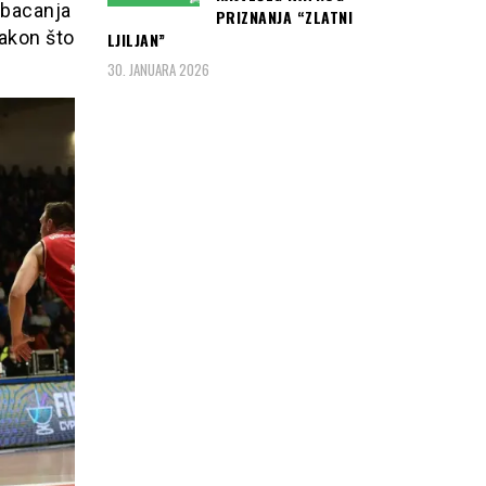
 bacanja
PRIZNANJA “ZLATNI
nakon što
LJILJAN”
30. JANUARA 2026