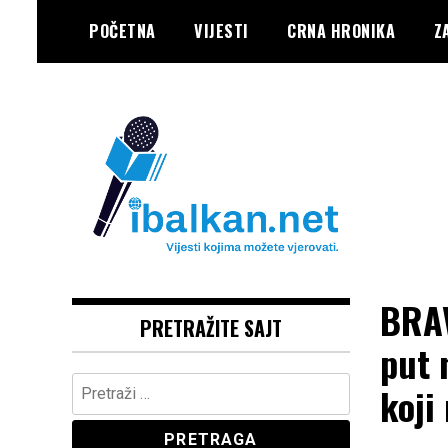
Skip
POČETNA
VIJESTI
CRNA HRONIKA
Z
to
content
Vaše Pravo, Vaš Portal
IBALKAN
BRAV
PRETRAŽITE SAJT
put 
Pretraga:
koji