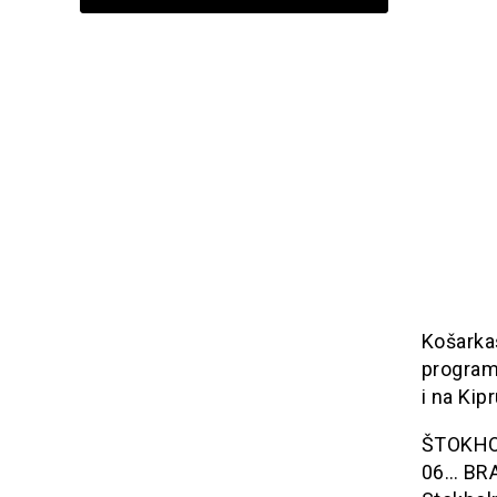
Košarkaš
programu
i na Kipr
ŠTOKHOLM
06… BRA