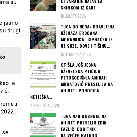
OTVARANJE NAJAVILA
tima su
SNIMKOM IZ KADE
10. MARTA 2026
je jasno
TUGA DO NEBA: OBAVLJENA
su drugi
DŽENAZA ERDOANA
MORANKIĆA- ISPRAĆEN JE
UZ SUZE, DOVE I TIŠINU…
15. FEBRUARA 2026
eko
OTIŠLA JOŠ JEDNA
DŽENETSKA PTIČICA:
PETOGODIŠNJA AMINAH
kao je
MURATOVIĆ PRESELILA NA
AHIRET- PORODICA
vić.
NETJEŠNA…
oremeti
8. FEBRUARA 2026
 2022.
TUGA NAD BOSNOM: NA
AHIRET PRESELIO EDIN
FAZLIĆ, DOBITNIK
a se
NAJVEĆEG RATNOG