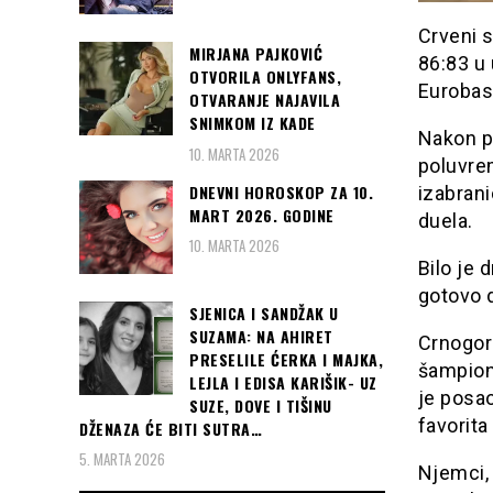
Crveni 
MIRJANA PAJKOVIĆ
86:83 u 
OTVORILA ONLYFANS,
Eurobas
OTVARANJE NAJAVILA
SNIMKOM IZ KADE
Nakon p
10. MARTA 2026
poluvrem
DNEVNI HOROSKOP ZA 10.
izabrani
MART 2026. GODINE
duela.
10. MARTA 2026
Bilo je 
gotovo d
SJENICA I SANDŽAK U
SUZAMA: NA AHIRET
Crnogors
PRESELILE ĆERKA I MAJKA,
šampion
LEJLA I EDISA KARIŠIK- UZ
je posao
SUZE, DOVE I TIŠINU
favorita
DŽENAZA ĆE BITI SUTRA…
5. MARTA 2026
Njemci, 