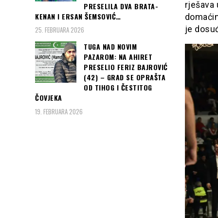
rješava 
PRESELILA DVA BRATA-
KENAN I ERSAN ŠEMSOVIĆ…
domaćina
je dosuđ
25. FEBRUARA 2026
TUGA NAD NOVIM
PAZAROM: NA AHIRET
PRESELIO FERIZ BAJROVIĆ
(42) – GRAD SE OPRAŠTA
OD TIHOG I ČESTITOG
ČOVJEKA
19. FEBRUARA 2026