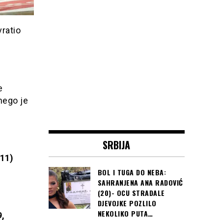
vratio
e
 nego je
SRBIJA
 11)
BOL I TUGA DO NEBA:
SAHRANJENA ANA RADOVIĆ
(20)- OCU STRADALE
DJEVOJKE POZLILO
NEKOLIKO PUTA…
9,