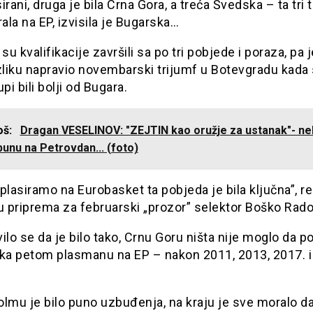
irani, druga je bila Crna Gora, a treća Švedska – ta tri 
rala na EP, izvisila je Bugarska…
 su kvalifikacije završili sa po tri pobjede i poraza, pa 
zliku napravio novembarski trijumf u Botevgradu kada 
pi bili bolji od Bugara.
još:
Dragan VESELINOV: "ZEJTIN kao oružje za ustanak"- n
unu na Petrovdan... (foto)
plasiramo na Eurobasket ta pobjeda je bila ključna”, re
u priprema za februarski „prozor” selektor Boško Rado
ilo se da je bilo tako, Crnu Goru ništa nije moglo da p
 ka petom plasmanu na EP – nakon 2011, 2013, 2017. i
lmu je bilo puno uzbuđenja, na kraju je sve moralo d