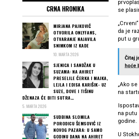
prvoplas
CRNA HRONIKA
se plasi
„Crveni”
MIRJANA PAJKOVIĆ
da je ra
OTVORILA ONLYFANS,
put u gru
OTVARANJE NAJAVILA
SNIMKOM IZ KADE
10. MARTA 2026
Čitaj 
SJENICA I SANDŽAK U
hoće b
SUZAMA: NA AHIRET
PRESELILE ĆERKA I MAJKA,
„Ako se 
LEJLA I EDISA KARIŠIK- UZ
SUZE, DOVE I TIŠINU
na start
DŽENAZA ĆE BITI SUTRA…
Ispostav
5. MARTA 2026
na putu
SUDBINA SLOMILA
godine.
PORODICU ŠEMSOVIĆ IZ
NOVOG PAZARA: U SAMO
U Stokho
GODINU DANA NA AHIRET