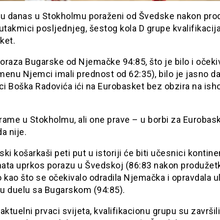
su danas u Stokholmu poraženi od Švedske nakon pro
utakmici posljednjeg, šestog kola D grupe kvalifikacij
ket.
oraza Bugarske od Njemačke 94:85, što je bilo i očeki
enu Njemci imali prednost od 62:35), bilo je jasno d
ci Boška Radovića ići na Eurobasket bez obzira na ish
drame u Stokholmu, ali one prave – u borbi za Eurobas
a nije.
ki košarkaši peti put u istoriji će biti učesnici kontin
ata uprkos porazu u Švedskoj (86:83 nakon produžetka
 kao što se očekivalo odradila Njemačka i opravdala u
 u duelu sa Bugarskom (94:85).
aktuelni prvaci svijeta, kvalifikacionu grupu su završil