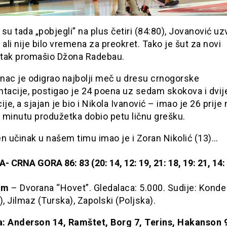
su tada „pobjegli” na plus četiri (84:80), Jovanović uz
 ali nije bilo vremena za preokret. Tako je šut za novi
tak promašio Džona Radebau.
nac je odigrao najbolji meč u dresu crnogorske
tacije, postigao je 24 poena uz sedam skokova i dvij
ije, a sjajan je bio i Nikola Ivanović – imao je 26 prije
 minutu produžetka dobio petu ličnu grešku.
n učinak u našem timu imao je i Zoran Nikolić (13)…
 CRNA GORA 86: 83 (20: 14, 12: 19, 21: 18, 19: 21, 14:
lm
– Dvorana “Hovet”. Gledalaca: 5.000. Sudije: Konde
), Jilmaz (Turska), Zapolski (Poljska).
: Anderson 14, Ramštet, Borg 7, Terins, Hakanson 