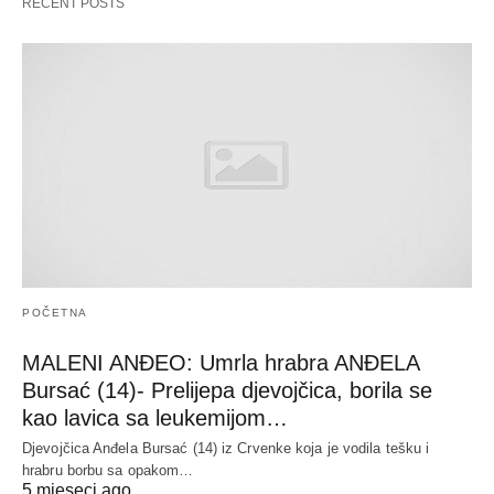
RECENT POSTS
POČETNA
MALENI ANĐEO: Umrla hrabra ANĐELA
Bursać (14)- Prelijepa djevojčica, borila se
kao lavica sa leukemijom…
Djevojčica Anđela Bursać (14) iz Crvenke koja je vodila tešku i
hrabru borbu sa opakom…
5 mjeseci ago