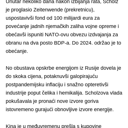
Unutar nekoliko dana nakon izbijanja rata, Scholz
je proglasio Zeitenwende (prekretnicu),
uspostavivši fond od 100 milijardi eura za
povećanje jadnih njemačkih zaliha vojne opreme i
obećavši ispuniti NATO-ovu obvezu izdvajanja za
obranu na dva posto BDP-a. Do 2024. održao je to
obećanje.
No obustava opskrbe energijom iz Rusije dovela je
do skoka cijena, potaknuvši galopirajuću
postpandemijsku inflaciju i snažno opteretivši
industrije poput čelika i hemikalija. Scholzova vlada
pokušavala je pronaći nove izvore goriva
istovremeno gurajući obnovljive izvore energije.
Kina je u međuvremenu prešla s kupovine