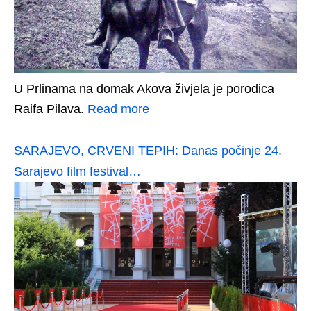
U Prlinama na domak Akova živjela je porodica
Raifa Pilava.
Read more
SARAJEVO, CRVENI TEPIH: Danas počinje 24.
Sarajevo film festival…