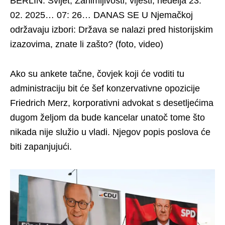
BERLIN: Svijet, Zanimljivosti, vijesti, nedelja 23.
02. 2025… 07: 26… DANAS SE U Njemačkoj
održavaju izbori: Država se nalazi pred historijskim
izazovima, znate li zašto? (foto, video)
Ako su ankete tačne, čovjek koji će voditi tu
administraciju bit će šef konzervativne opozicije
Friedrich Merz, korporativni advokat s desetljećima
dugom željom da bude kancelar unatoč tome što
nikada nije služio u vladi. Njegov popis poslova će
biti zapanjujući.