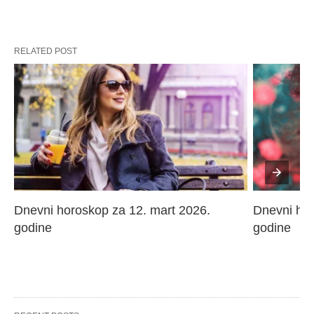
RELATED POST
Dnevni horoskop za 12. mart 2026. 
Dnevni hor
godine
godine