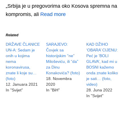
„Srbija je u pregovorima oko Kosova spremna na
kompromis, ali
Read more
Related
DRŽAVE ČLANICE
SARAJEVO:
KAD DŽIHO
UN-A: Sedam je
Čovjek sa
‘OBARA’ CIJENU:
onih u kojima
historijskim “ne”
Peć je ‘BOLI
nema
Miloševiću, ili “da”
GLAVA’, kad mi u
koronavirusa,
za Dinu
BOSNI kažemo
znate li koje su…
Konakovića? (foto)
onda znate koliko
(foto)
18. Novembra
je sati… (foto,
12. Januara 2021
2020
video)
In "Svijet"
In "BiH"
28. Juna 2022
In "Svijet"