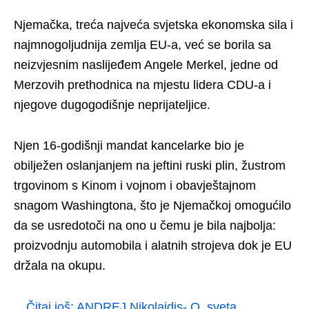
Njemačka, treća najveća svjetska ekonomska sila i
najmnogoljudnija zemlja EU-a, već se borila sa
neizvjesnim naslijeđem Angele Merkel, jedne od
Merzovih prethodnica na mjestu lidera CDU-a i
njegove dugogodišnje neprijateljice.
Njen 16-godišnji mandat kancelarke bio je
obilježen oslanjanjem na jeftini ruski plin, žustrom
trgovinom s Kinom i vojnom i obavještajnom
snagom Washingtona, što je Njemačkoj omogućilo
da se usredotoči na ono u čemu je bila najbolja:
proizvodnju automobila i alatnih strojeva dok je EU
držala na okupu.
Čitaj još:
ANDREJ Nikolaidis- O, sveta