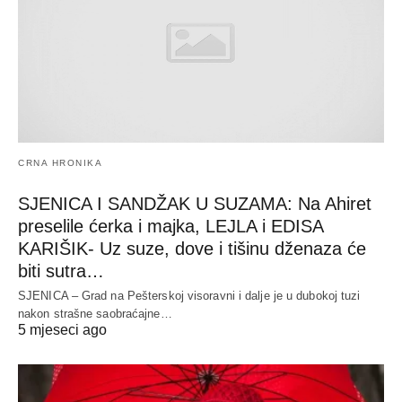
CRNA HRONIKA
SJENICA I SANDŽAK U SUZAMA: Na Ahiret
preselile ćerka i majka, LEJLA i EDISA
KARIŠIK- Uz suze, dove i tišinu dženaza će
biti sutra…
SJENICA – Grad na Pešterskoj visoravni i dalje je u dubokoj tuzi
nakon strašne saobraćajne…
5 mjeseci ago