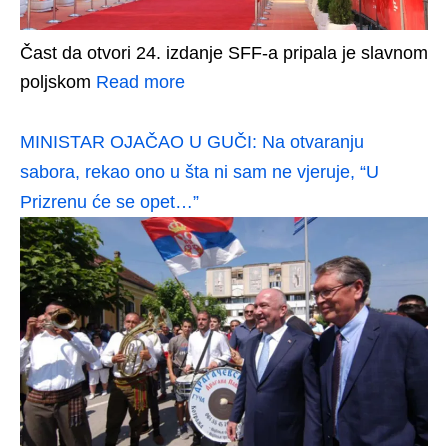
Čast da otvori 24. izdanje SFF-a pripala je slavnom
poljskom
Read more
MINISTAR OJAČAO U GUČI: Na otvaranju
sabora, rekao ono u šta ni sam ne vjeruje, “U
Prizrenu će se opet…”