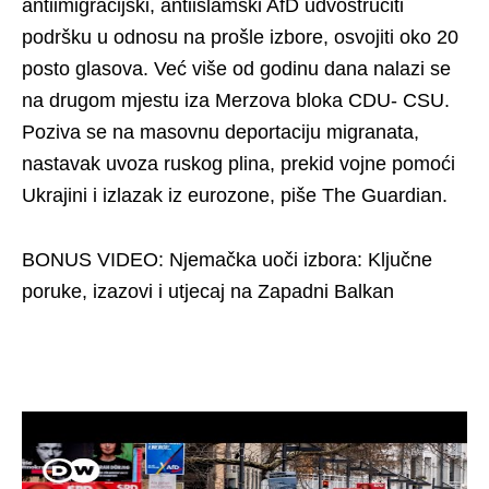
antiimigracijski, antiislamski AfD udvostručiti
podršku u odnosu na prošle izbore, osvojiti oko 20
posto glasova. Već više od godinu dana nalazi se
na drugom mjestu iza Merzova bloka CDU- CSU.
Poziva se na masovnu deportaciju migranata,
nastavak uvoza ruskog plina, prekid vojne pomoći
Ukrajini i izlazak iz eurozone, piše The Guardian.
BONUS VIDEO: Njemačka uoči izbora: Ključne
poruke, izazovi i utjecaj na Zapadni Balkan