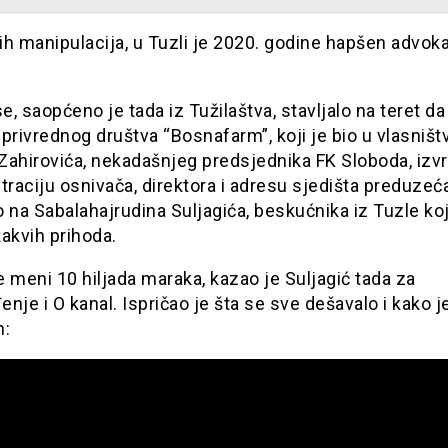
h manipulacija, u Tuzli je 2020. godine hapšen advok
, saopćeno je tada iz Tužilaštva, stavljalo na teret da
privrednog društva “Bosnafarm”, koji je bio u vlasništ
Zahirovića, nekadašnjeg predsjednika FK Sloboda, izvr
traciju osnivača, direktora i adresu sjedišta preduzeć
 na Sabalahajrudina Suljagića, beskućnika iz Tuzle koj
akvih prihoda.
 meni 10 hiljada maraka, kazao je Suljagić tada za
nje i O kanal. Ispričao je šta se sve dešavalo i kako j
n: