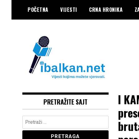
Skip
POČETNA
VIJESTI
CRNA HRONIKA
Z
to
content
Vaše Pravo, Vaš Portal
IBALKAN
I KA
PRETRAŽITE SAJT
pres
Pretraga:
brut