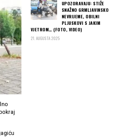
UPOZORAVAJU: STIŽE
SNAŽNO GRMLJAVINSKO
NEVRIJEME, OBILNI
PLJUSKOVI S JAKIM
VJETROM… (FOTO, VIDEO)
21. AUGUSTA 2025
alno
pokraj
jagiću