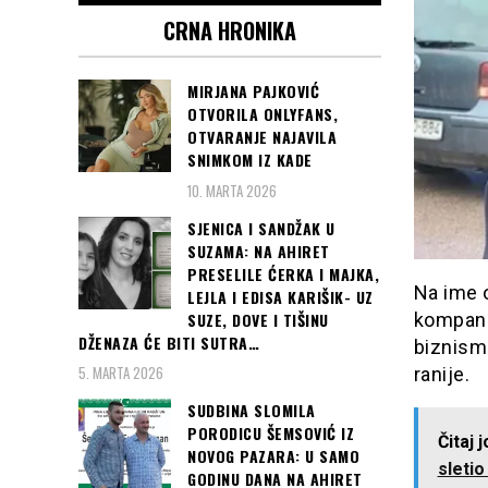
CRNA HRONIKA
MIRJANA PAJKOVIĆ
OTVORILA ONLYFANS,
OTVARANJE NAJAVILA
SNIMKOM IZ KADE
10. MARTA 2026
SJENICA I SANDŽAK U
SUZAMA: NA AHIRET
PRESELILE ĆERKA I MAJKA,
Na ime 
LEJLA I EDISA KARIŠIK- UZ
SUZE, DOVE I TIŠINU
kompanij
DŽENAZA ĆE BITI SUTRA…
biznisme
5. MARTA 2026
ranije.
SUDBINA SLOMILA
PORODICU ŠEMSOVIĆ IZ
Čitaj 
NOVOG PAZARA: U SAMO
sletio
GODINU DANA NA AHIRET