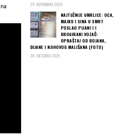
29. NOVEMBRA 2025
 na
NAJTUŽNIJE UMRLICE: OCA,
MAJKU I SINA U SMRT
POSLAO PIJANI I I
DROGIRANI VOZAČ-
OPRAŠTAJ OD BOJANA,
DIJANE I NJIHOVOG MALIŠANA (FOTO)
30. OKTOBRA 2025