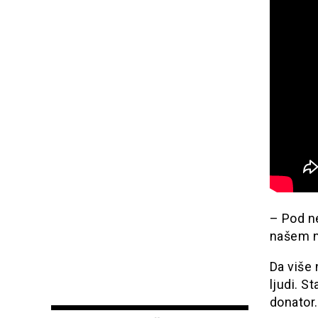
– Pod n
našem n
Da više
ljudi. S
donator.