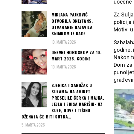
uočene 
Za Sulja
MIRJANA PAJKOVIĆ
OTVORILA ONLYFANS,
policija
OTVARANJE NAJAVILA
Motivi u
SNIMKOM IZ KADE
10. MARTA 2026
Sabalaha
godine, 
DNEVNI HOROSKOP ZA 10.
Nakon to
MART 2026. GODINE
Dom za d
10. MARTA 2026
punoljet
građevi
SJENICA I SANDŽAK U
SUZAMA: NA AHIRET
PRESELILE ĆERKA I MAJKA,
LEJLA I EDISA KARIŠIK- UZ
SUZE, DOVE I TIŠINU
DŽENAZA ĆE BITI SUTRA…
5. MARTA 2026