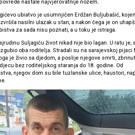
povrede nastale najvjerovatnije nožem.
gićevo ubiatvo je usumnjičen Erdžan Buljubašić, koje
 izvršila nasilni ulazak u stan, a nakon čega je on uhap
bistva za sada nisu poznati, a u toku je istraga.
jrudinu Suljagiću život nikad nije bio lagan. U ratu je, s
izgubio oba roditelja. Stradali su na sarajevskoj pijaci
ga je živio sa djedom, a poslije njegove smrti, zbrinut
jecu bez roditeljskog staranja do 18. godine. Od
stva, njegov dom su bile tuzlanske ulice, haustori, n
ne.