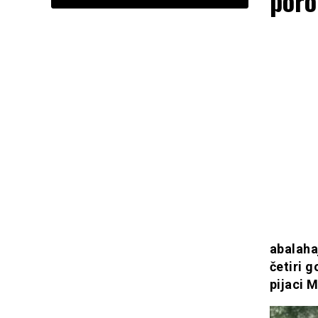
poro
abalahaj
četiri g
pijaci 