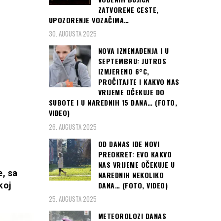
ZATVORENE CESTE,
UPOZORENJE VOZAČIMA…
30. AUGUSTA 2025
NOVA IZNENAĐENJA I U
SEPTEMBRU: JUTROS
IZMJERENO 6°C,
PROČITAJTE I KAKVO NAS
VRIJEME OČEKUJE DO
SUBOTE I U NAREDNIH 15 DANA… (FOTO,
VIDEO)
26. AUGUSTA 2025
OD DANAS IDE NOVI
PREOKRET: EVO KAKVO
NAS VRIJEME OČEKUJE U
e, sa
NAREDNIH NEKOLIKO
DANA… (FOTO, VIDEO)
koj
25. AUGUSTA 2025
METEOROLOZI DANAS