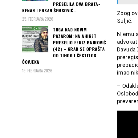
PRESELILA DVA BRATA-
KENAN I ERSAN ŠEMSOVIĆ…
Zbog ovi
25. FEBRUARA 2026
Suljić.
TUGA NAD NOVIM
Njemu se
PAZAROM: NA AHIRET
advokat 
PRESELIO FERIZ BAJROVIĆ
(42) – GRAD SE OPRAŠTA
Davuda 
OD TIHOG I ČESTITOG
preregis
ČOVJEKA
prebacio
19. FEBRUARA 2026
imao nik
– Odakle
Oslobođe
prevare