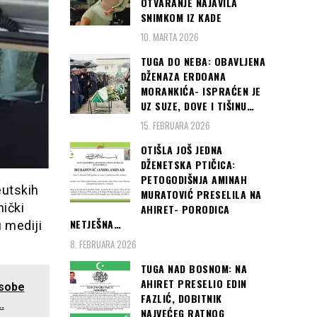
OTVARANJE NAJAVILA
SNIMKOM IZ KADE
10. MARTA 2026
TUGA DO NEBA: OBAVLJENA
DŽENAZA ERDOANA
MORANKIĆA- ISPRAĆEN JE
UZ SUZE, DOVE I TIŠINU…
15. FEBRUARA 2026
OTIŠLA JOŠ JEDNA
DŽENETSKA PTIČICA:
PETOGODIŠNJA AMINAH
eutskih
MURATOVIĆ PRESELILA NA
nički
AHIRET- PORODICA
NETJEŠNA…
u mediji
8. FEBRUARA 2026
TUGA NAD BOSNOM: NA
AHIRET PRESELIO EDIN
osobe
FAZLIĆ, DOBITNIK
.
NAJVEĆEG RATNOG