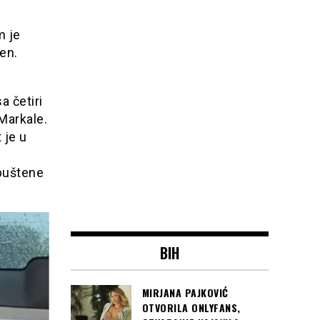
m je
šen.
a četiri
 Markale.
 je u
apuštene
BIH
MIRJANA PAJKOVIĆ
OTVORILA ONLYFANS,