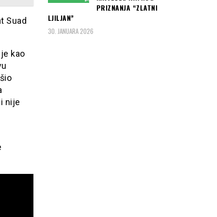
PRIZNANJA “ZLATNI
LJILJAN”
at Suad
30. JANUARA 2026
 je kao
vu
šio
a
i nije
e