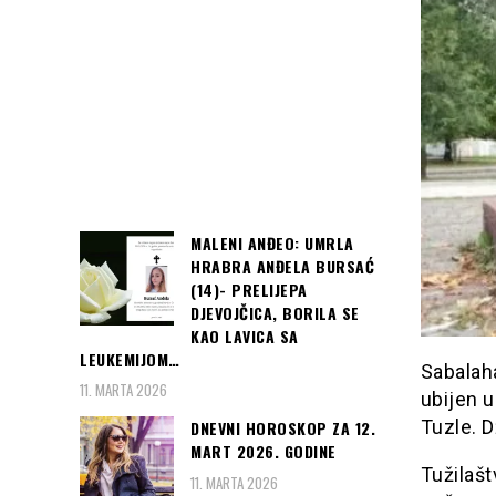
MALENI ANĐEO: UMRLA
HRABRA ANĐELA BURSAĆ
(14)- PRELIJEPA
DJEVOJČICA, BORILA SE
KAO LAVICA SA
LEUKEMIJOM…
Sabalaha
11. MARTA 2026
ubijen u
Tuzle. D
DNEVNI HOROSKOP ZA 12.
MART 2026. GODINE
Tužilašt
11. MARTA 2026