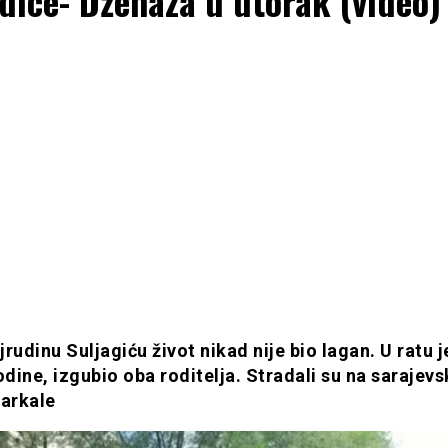
dice- Dženaza u utorak (video)
rudinu Suljagiću život nikad nije bio lagan. U ratu j
odine, izgubio oba roditelja. Stradali su na sarajevs
Markale