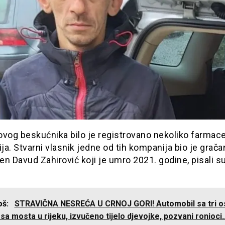
ovog beskućnika bilo je registrovano nekoliko farmac
a. Stvarni vlasnik jedne od tih kompanija bio je grača
n Davud Zahirović koji je umro 2021. godine, pisali s
još:
STRAVIČNA NESREĆA U CRNOJ GORI! Automobil sa tri 
 sa mosta u rijeku, izvučeno tijelo djevojke, pozvani ronioci..