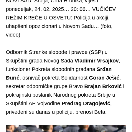
NOVI SAD: Srbija, Crna Hronika, vijesti,
ponedeljak, 24. 02. 2025… 20: 06… VUČIĆEV
REŽIM KREĆE U OSVETU: Policija u akciji,
uhapšeni opozicionari u Novom Sadu… (foto,
video)
Odbornik Stranke slobode i pravde (SSP) u
Skupštini grada Novog Sada
Vladimir Vrsajkov
,
funkcioner Pokreta slobodnih građana
Srđan
Đurić
, osnivač pokreta Solidarnost
Goran Ješić
,
sekretar odborničke grupe Bravo
Brajan Brković
i
pokrajinski poslanik Narodnog pokreta Srbije u
Skupštini AP Vojvodine
Predrag Dragojević
,
privedeni su danas u policiju, prenosi Beta.