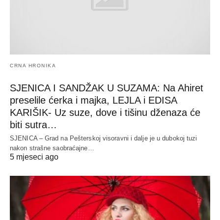
CRNA HRONIKA
SJENICA I SANDŽAK U SUZAMA: Na Ahiret
preselile ćerka i majka, LEJLA i EDISA
KARIŠIK- Uz suze, dove i tišinu dženaza će
biti sutra…
SJENICA – Grad na Pešterskoj visoravni i dalje je u dubokoj tuzi
nakon strašne saobraćajne…
5 mjeseci ago