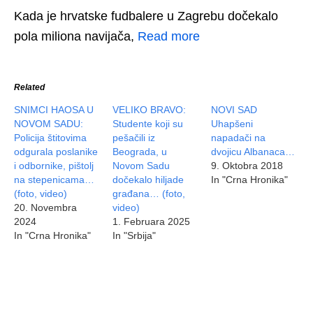
Kada je hrvatske fudbalere u Zagrebu dočekalo
pola miliona navijača,
Read more
Related
SNIMCI HAOSA U
VELIKO BRAVO:
NOVI SAD
NOVOM SADU:
Studente koji su
Uhapšeni
Policija štitovima
pešačili iz
napadači na
odgurala poslanike
Beograda, u
dvojicu Albanaca…
i odbornike, pištolj
Novom Sadu
9. Oktobra 2018
na stepenicama…
dočekalo hiljade
In "Crna Hronika"
(foto, video)
građana… (foto,
20. Novembra
video)
2024
1. Februara 2025
In "Crna Hronika"
In "Srbija"