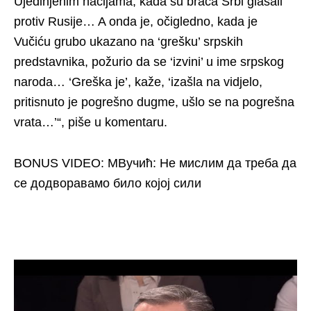
Ujedinjenim nacijama, kada su braća Srbi glasali
protiv Rusije… A onda je, očigledno, kada je
Vučiću grubo ukazano na ‘grešku’ srpskih
predstavnika, požurio da se ‘izvini’ u ime srpskog
naroda… ‘Greška je’, kaže, ‘izašla na vidjelo,
pritisnuto je pogrešno dugme, ušlo se na pogrešna
vrata…’“, piše u komentaru.
BONUS VIDEO: MВучић: Не мислим да треба да
се додворавамо било којој сили