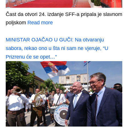
Čast da otvori 24. izdanje SFF-a pripala je slavnom
poljskom
Read more
MINISTAR OJAČAO U GUČI: Na otvaranju
sabora, rekao ono u šta ni sam ne vjeruje, “U
Prizrenu će se opet…”