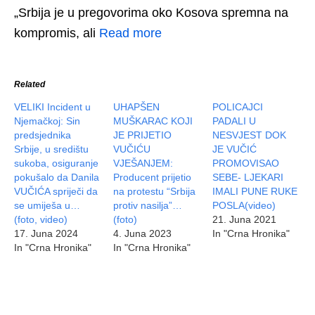
„Srbija je u pregovorima oko Kosova spremna na
kompromis, ali
Read more
Related
VELIKI Incident u
UHAPŠEN
POLICAJCI
Njemačkoj: Sin
MUŠKARAC KOJI
PADALI U
predsjednika
JE PRIJETIO
NESVJEST DOK
Srbije, u središtu
VUČIĆU
JE VUČIĆ
sukoba, osiguranje
VJEŠANJEM:
PROMOVISAO
pokušalo da Danila
Producent prijetio
SEBE- LJEKARI
VUČIĆA spriječi da
na protestu “Srbija
IMALI PUNE RUKE
se umiješa u…
protiv nasilja”…
POSLA(video)
(foto, video)
(foto)
21. Juna 2021
17. Juna 2024
4. Juna 2023
In "Crna Hronika"
In "Crna Hronika"
In "Crna Hronika"