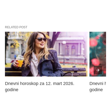
RELATED POST
Dnevni horoskop za 12. mart 2026. 
Dnevni hor
godine
godine