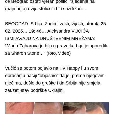
će Beograd ostati vjeran politici “sjedenja na
(najmanje) dvije stolice’ i biti suzdržan…
BEOGDAD: Srbija, Zanimljvosti, vijesti, utorak, 25.
02. 2025… 19: 46… Aleksandra VUČIĆA
ISMIJAVAJU NA DRUŠTVENIM MREŽAMA:
“Maria Zaharova je bila u pravu kad ga je uporedila
sa Sharon Stone…” (foto, video)
Vučić se potom pojavio na TV Happy i u svom
obraćanju naciji “objasnio” da je, prema njegovim
riječima, došlo do greške i da Srbija nije smjela
zauzeti stav podrške Ukrajini.