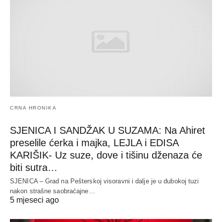
CRNA HRONIKA
SJENICA I SANDŽAK U SUZAMA: Na Ahiret
preselile ćerka i majka, LEJLA i EDISA
KARIŠIK- Uz suze, dove i tišinu dženaza će
biti sutra…
SJENICA – Grad na Pešterskoj visoravni i dalje je u dubokoj tuzi
nakon strašne saobraćajne…
5 mjeseci ago