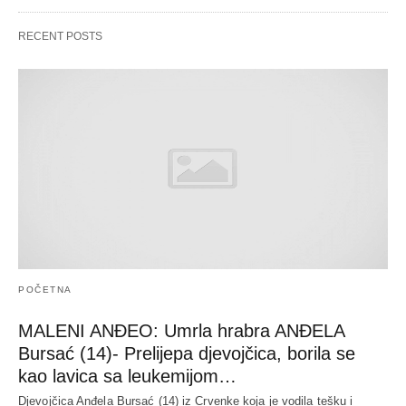
RECENT POSTS
POČETNA
MALENI ANĐEO: Umrla hrabra ANĐELA
Bursać (14)- Prelijepa djevojčica, borila se
kao lavica sa leukemijom…
Djevojčica Anđela Bursać (14) iz Crvenke koja je vodila tešku i