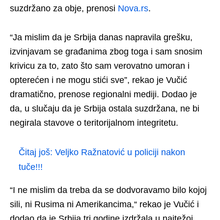
suzdržano za obje, prenosi
Nova.rs
.
“Ja mislim da je Srbija danas napravila grešku,
izvinjavam se građanima zbog toga i sam snosim
krivicu za to, zato što sam verovatno umoran i
opterećen i ne mogu stići sve”, rekao je Vučić
dramatično, prenose regionalni mediji. Dodao je
da, u slučaju da je Srbija ostala suzdržana, ne bi
negirala stavove o teritorijalnom integritetu.
Čitaj još:
Veljko Ražnatović u policiji nakon
tuče!!!
“I ne mislim da treba da se dodvoravamo bilo kojoj
sili, ni Rusima ni Amerikancima,“ rekao je Vučić i
dodao da je Srbija tri godine izdržala u najtežoj