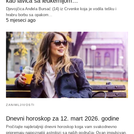
kao lavica sa leukemijom…
Djevojčica Anđela Bursać (14) iz Crvenke koja je vodila tešku i
hrabru borbu sa opakom…
5 mjeseci ago
ZANIMLJIVOSTI
Dnevni horoskop za 12. mart 2026. godine
Pročitajte najdetaljniji dnevni horoskop koga vam svakodnevno
pripremaju najpoznatiji astrolozi sa naših područja- Ovan impulsivan,