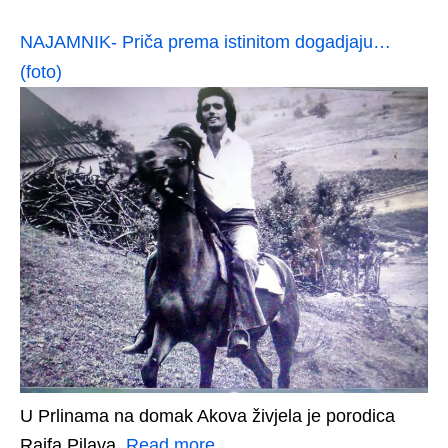
NAJAMNIK- Priča prema istinitom dogadjaju…
(foto)
U Prlinama na domak Akova živjela je porodica
Raifa Pilava.
Read more