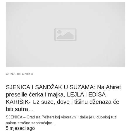
CRNA HRONIKA
SJENICA I SANDŽAK U SUZAMA: Na Ahiret
preselile ćerka i majka, LEJLA i EDISA
KARIŠIK- Uz suze, dove i tišinu dženaza će
biti sutra…
SJENICA – Grad na Pešterskoj visoravni i dalje je u dubokoj tuzi
nakon strašne saobraćajne…
5 mjeseci ago