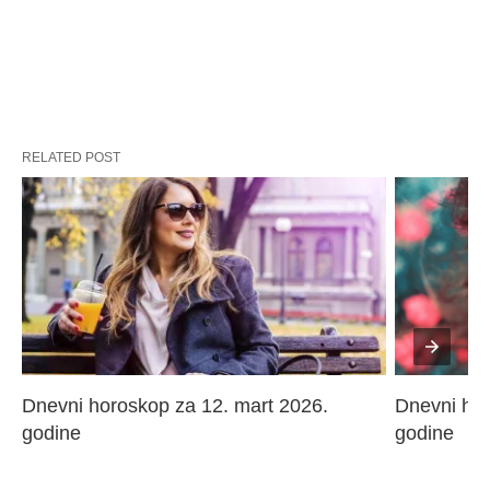
RELATED POST
Dnevni horoskop za 12. mart 2026. 
Dnevni hor
godine
godine