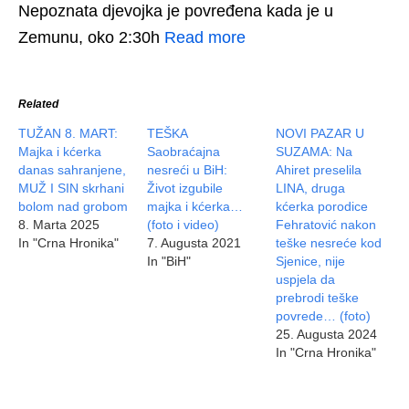
Nepoznata djevojka je povređena kada je u
Zemunu, oko 2:30h
Read more
Related
TUŽAN 8. MART:
TEŠKA
NOVI PAZAR U
Majka i kćerka
Saobraćajna
SUZAMA: Na
danas sahranjene,
nesreći u BiH:
Ahiret preselila
MUŽ I SIN skrhani
Život izgubile
LINA, druga
bolom nad grobom
majka i kćerka…
kćerka porodice
8. Marta 2025
(foto i video)
Fehratović nakon
In "Crna Hronika"
7. Augusta 2021
teške nesreće kod
In "BiH"
Sjenice, nije
uspjela da
prebrodi teške
povrede… (foto)
25. Augusta 2024
In "Crna Hronika"