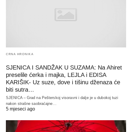
CRNA HRONIKA
SJENICA I SANDŽAK U SUZAMA: Na Ahiret
preselile ćerka i majka, LEJLA i EDISA
KARIŠIK- Uz suze, dove i tišinu dženaza će
biti sutra…
SJENICA – Grad na Pešterskoj visoravni i dalje je u dubokoj tuzi
nakon strašne saobraćajne…
5 mjeseci ago