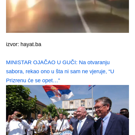
izvor: hayat.ba
MINISTAR OJAČAO U GUČI: Na otvaranju
sabora, rekao ono u šta ni sam ne vjeruje, “U
Prizrenu će se opet…”