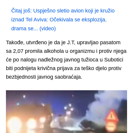
Čitaj još:
Uspješno sletio avion koji je kružio
iznad Tel Aviva: Očekivala se eksplozija,
drama se... (video)
Takođe, utvrđeno je da je J.T, upravljao pasatom
sa 2,07 promila alkohola u organizmu i protiv njega
će po nalogu nadležnog javnog tužioca u Subotici
biti podnijeta krivična prijava za teško djelo protiv
bezbjednosti javnog saobraćaja.