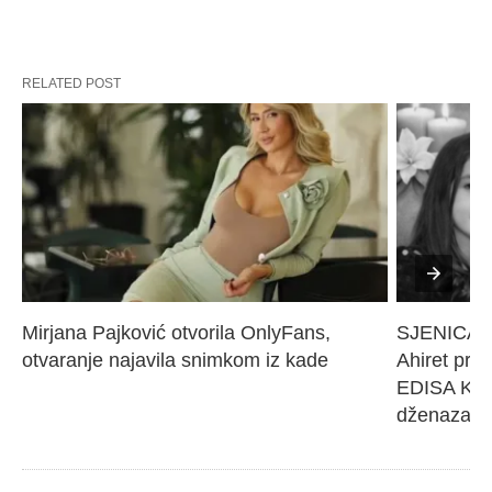
RELATED POST
Mirjana Pajković otvorila OnlyFans, 
SJENICA 
otvaranje najavila snimkom iz kade
Ahiret pres
EDISA KARI
dženaza će