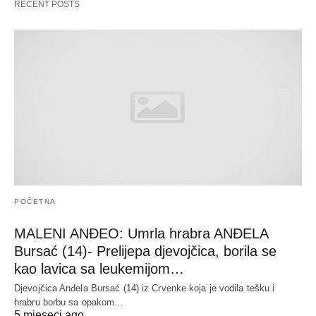
RECENT POSTS
POČETNA
MALENI ANĐEO: Umrla hrabra ANĐELA
Bursać (14)- Prelijepa djevojčica, borila se
kao lavica sa leukemijom…
Djevojčica Anđela Bursać (14) iz Crvenke koja je vodila tešku i
hrabru borbu sa opakom…
5 mjeseci ago