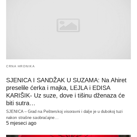
CRNA HRONIKA
SJENICA I SANDŽAK U SUZAMA: Na Ahiret
preselile ćerka i majka, LEJLA i EDISA
KARIŠIK- Uz suze, dove i tišinu dženaza će
biti sutra…
SJENICA – Grad na Pešterskoj visoravni i dalje je u dubokoj tuzi
nakon strašne saobraćajne…
5 mjeseci ago