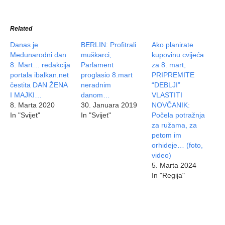
Related
Danas je
BERLIN: Profitrali
Ako planirate
Međunarodni dan
muškarci,
kupovinu cvijeća
8. Mart… redakcija
Parlament
za 8. mart,
portala ibalkan.net
proglasio 8.mart
PRIPREMITE
čestita DAN ŽENA
neradnim
“DEBLJI”
I MAJKI…
danom…
VLASTITI
8. Marta 2020
30. Januara 2019
NOVČANIK:
In "Svijet"
In "Svijet"
Počela potražnja
za ružama, za
petom im
orhideje… (foto,
video)
5. Marta 2024
In "Regija"