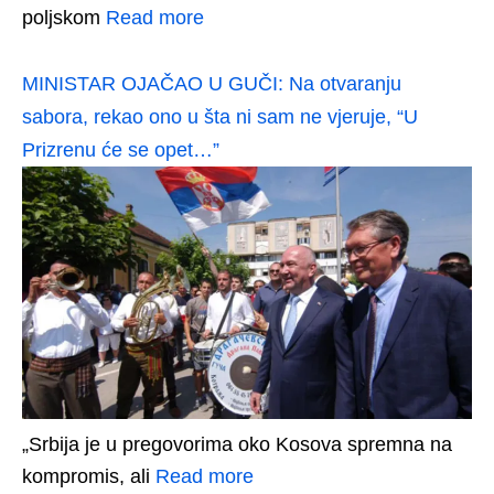
poljskom
Read more
MINISTAR OJAČAO U GUČI: Na otvaranju
sabora, rekao ono u šta ni sam ne vjeruje, “U
Prizrenu će se opet…”
„Srbija je u pregovorima oko Kosova spremna na
kompromis, ali
Read more