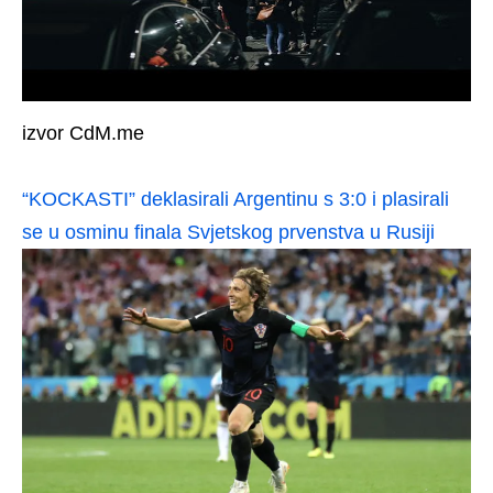
izvor CdM.me
“KOCKASTI” deklasirali Argentinu s 3:0 i plasirali
se u osminu finala Svjetskog prvenstva u Rusiji