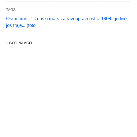
TAGS:
Osmi mart
ženski marš za ravnopravnost iz 1909. godine
još traje... (foto
1 GODINA AGO