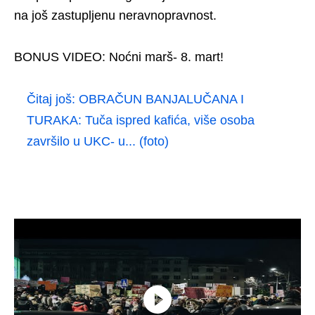
na još zastupljenu neravnopravnost.
BONUS VIDEO: Noćni marš- 8. mart!
Čitaj još:
OBRAČUN BANJALUČANA I
TURAKA: Tuča ispred kafića, više osoba
završilo u UKC- u... (foto)