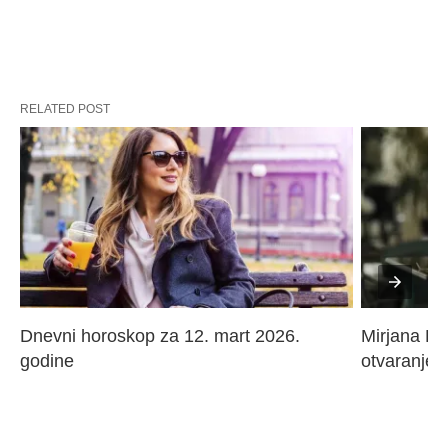
RELATED POST
Dnevni horoskop za 12. mart 2026. 
Mirjana Paj
godine
otvaranje 