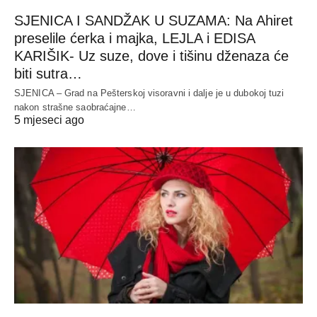
SJENICA I SANDŽAK U SUZAMA: Na Ahiret
preselile ćerka i majka, LEJLA i EDISA
KARIŠIK- Uz suze, dove i tišinu dženaza će
biti sutra…
SJENICA – Grad na Pešterskoj visoravni i dalje je u dubokoj tuzi
nakon strašne saobraćajne…
5 mjeseci ago