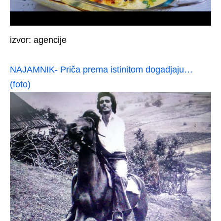
izvor: agencije
NAJAMNIK- Priča prema istinitom dogadjaju…
(foto)