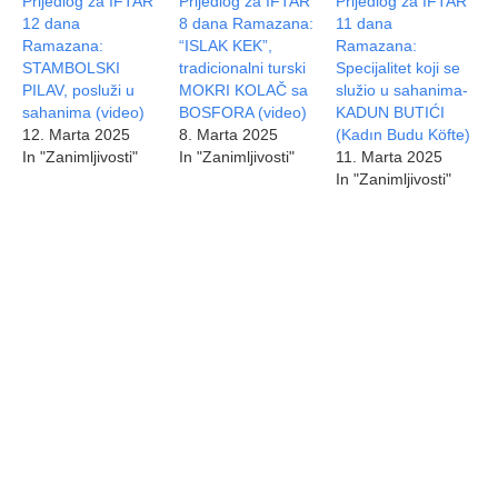
Prijedlog za IFTAR
Prijedlog za IFTAR
Prijedlog za IFTAR
12 dana
8 dana Ramazana:
11 dana
Ramazana:
“ISLAK KEK”,
Ramazana:
STAMBOLSKI
tradicionalni turski
Specijalitet koji se
PILAV, posluži u
MOKRI KOLAČ sa
služio u sahanima-
sahanima (video)
BOSFORA (video)
KADUN BUTIĆI
12. Marta 2025
8. Marta 2025
(Kadın Budu Köfte)
In "Zanimljivosti"
In "Zanimljivosti"
11. Marta 2025
In "Zanimljivosti"