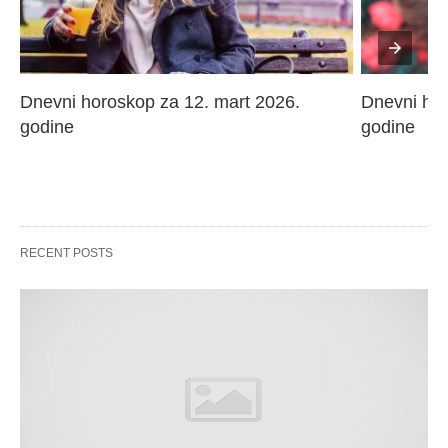
Dnevni horoskop za 12. mart 2026. 
Dnevni hor
godine
godine
RECENT POSTS