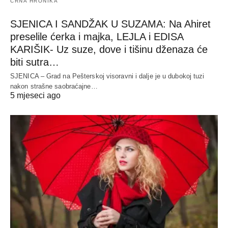
CRNA HRONIKA
SJENICA I SANDŽAK U SUZAMA: Na Ahiret
preselile ćerka i majka, LEJLA i EDISA
KARIŠIK- Uz suze, dove i tišinu dženaza će
biti sutra…
SJENICA – Grad na Pešterskoj visoravni i dalje je u dubokoj tuzi
nakon strašne saobraćajne…
5 mjeseci ago