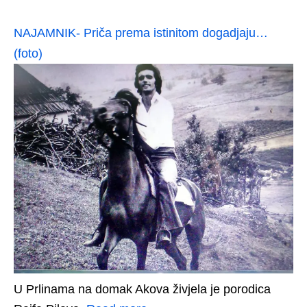
NAJAMNIK- Priča prema istinitom dogadjaju…
(foto)
U Prlinama na domak Akova živjela je porodica