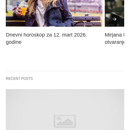
Dnevni horoskop za 12. mart 2026. 
Mirjana Paj
godine
otvaranje 
RECENT POSTS