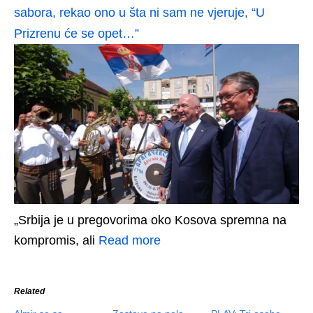
sabora, rekao ono u šta ni sam ne vjeruje, “U
Prizrenu će se opet…”
„Srbija je u pregovorima oko Kosova spremna na
kompromis, ali
Read more
Related