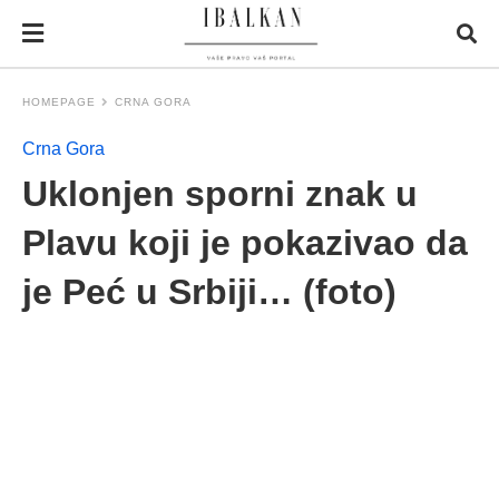
HOMEPAGE
CRNA GORA
Crna Gora
Uklonjen sporni znak u
Plavu koji je pokazivao da
je Peć u Srbiji… (foto)