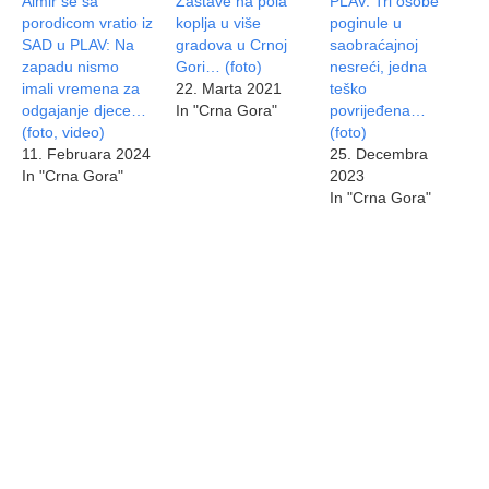
Almir se sa
Zastave na pola
PLAV: Tri osobe
porodicom vratio iz
koplja u više
poginule u
SAD u PLAV: Na
gradova u Crnoj
saobraćajnoj
zapadu nismo
Gori… (foto)
nesreći, jedna
imali vremena za
22. Marta 2021
teško
odgajanje djece…
In "Crna Gora"
povrijeđena…
(foto, video)
(foto)
11. Februara 2024
25. Decembra
In "Crna Gora"
2023
In "Crna Gora"