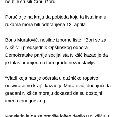
ne bi li srušili Crnu Goru.
Poručio je na kraju da pobjeda koju ta lista ima u
rukama mora biti odbranjena 13. aprila.
Boris Muratović, nosilac izborne liste “Bori se za
Nikšić” i predsjednik Opštinskog odbora
Demokratske partije socijalista Nikšić kazao je da
je talas promjena u tom gradu nezaustavljiv.
“Vladi koja nas je oćerala u dužničko ropstvo
odsviraćemo kraj”, kazao je Muratović, dodajući da
građani Nikšića moraju dokazati da su dostojni
imena crnogorskog.
Podsjetio je da se previše lošeg desilo u Nikšiću u