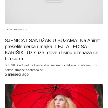
CRNA HRONIKA
SJENICA I SANDŽAK U SUZAMA: Na Ahiret
preselile ćerka i majka, LEJLA i EDISA
KARIŠIK- Uz suze, dove i tišinu dženaza će
biti sutra…
SJENICA – Grad na Pešterskoj visoravni i dalje je u dubokoj tuzi
nakon strašne saobraćajne…
5 mjeseci ago