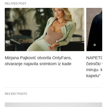
RELATED POST
Mirjana Pajković otvorila OnlyFans, 
NAPETO U 
otvaranje najavila snimkom iz kade
četnički vo
miruju- kr
kapelu“
RECENT POSTS