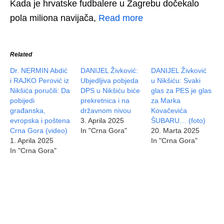
Kada je hrvatske fudbalere u Zagrebu dočekalo
pola miliona navijača,
Read more
Related
Dr. NERMIN Abdić
DANIJEL Živković:
DANIJEL Živković
i RAJKO Perović iz
Ubjedljiva pobjeda
u Nikšiću: Svaki
Nikšića poručili: Da
DPS u Nikšiću biće
glas za PES je glas
pobijedi
prekretnica i na
za Marka
građanska,
državnom nivou
Kovačevića
evropska i poštena
3. Aprila 2025
ŠUBARU… (foto)
Crna Gora (video)
In "Crna Gora"
20. Marta 2025
1. Aprila 2025
In "Crna Gora"
In "Crna Gora"