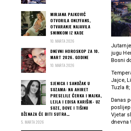
MIRJANA PAJKOVIĆ
OTVORILA ONLYFANS,
OTVARANJE NAJAVILA
SNIMKOM IZ KADE
10. MARTA 2026
Jutarnje
DNEVNI HOROSKOP ZA 10.
jugu He
MART 2026. GODINE
Bosni d
10. MARTA 2026
Temperat
Jajce, L
SJENICA I SANDŽAK U
Tuzla 8;
SUZAMA: NA AHIRET
PRESELILE ĆERKA I MAJKA,
Danas p
LEJLA I EDISA KARIŠIK- UZ
poslijep
SUZE, DOVE I TIŠINU
DŽENAZA ĆE BITI SUTRA…
Vjetar 
dnevna 
5. MARTA 2026