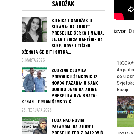
SANDŽAK
SJENICA I SANDŽAK U
SUZAMA: NA AHIRET
izvor iB
PRESELILE ĆERKA I MAJKA,
LEJLA I EDISA KARIŠIK- UZ
SUZE, DOVE I TIŠINU
DŽENAZA ĆE BITI SUTRA…
5. MARTA 2026
SARAJEVO, CRVENI
MINISTAR OJAČAO U
“KOCKAS
TEPIH: Danas počinje 24.
GUČI: Na otvaranju
Argentinu
SUDBINA SLOMILA
PORODICU ŠEMSOVIĆ IZ
Sarajevo film festival…
sabora, rekao ono u šta
se u osm
NOVOG PAZARA: U SAMO
ni sam ne vjeruje, “U
Svjetsk
GODINU DANA NA AHIRET
Prizrenu će se opet…”
Rusiji
PRESELILA DVA BRATA-
KENAN I ERSAN ŠEMSOVIĆ…
25. FEBRUARA 2026
Čast da otvori 24. izdanje
TUGA NAD NOVIM
SFF-a pripala je slavnom
PAZAROM: NA AHIRET
poljskom
Read more
„Srbija je u pregovorima
PRESELIO FERIZ BAJROVIĆ
Hrvatska 