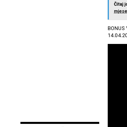
Čitaj 
mjesec
BONUS VI
14.04.2