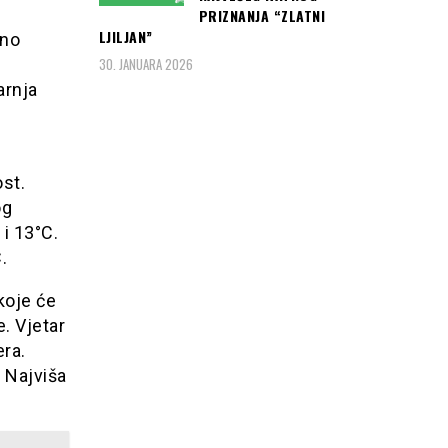
PRIZNANJA “ZLATNI
LJILJAN”
žno
30. JANUARA 2026
arnja
st.
og
i 13°C.
.
koje će
. Vjetar
era.
 Najviša