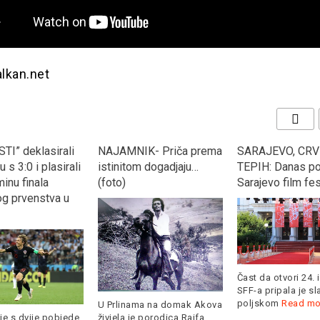
alkan.net
TI” deklasirali
NAJAMNIK- Priča prema
SARAJEVO, CRV
 s 3:0 i plasirali
istinitom dogadjaju…
TEPIH: Danas po
inu finala
(foto)
Sarajevo film fes
og prvenstva u
Čast da otvori 24. 
SFF-a pripala je s
poljskom
Read mo
U Prlinama na domak Akova
je s dvije pobjede
živjela je porodica Raifa