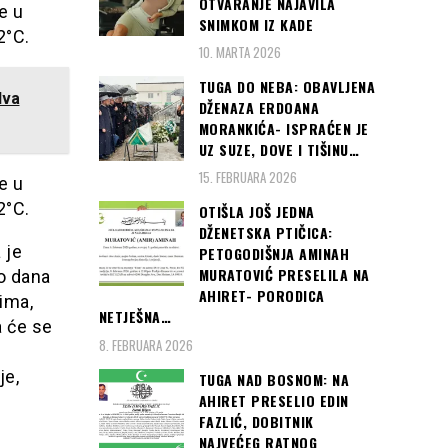
OTVARANJE NAJAVILA
e u
SNIMKOM IZ KADE
2°C.
10. MARTA 2026
TUGA DO NEBA: OBAVLJENA
dva
DŽENAZA ERDOANA
MORANKIĆA- ISPRAĆEN JE
UZ SUZE, DOVE I TIŠINU…
15. FEBRUARA 2026
e u
2°C.
OTIŠLA JOŠ JEDNA
DŽENETSKA PTIČICA:
 je
PETOGODIŠNJA AMINAH
MURATOVIĆ PRESELILA NA
io dana
AHIRET- PORODICA
ima,
NETJEŠNA…
a će se
8. FEBRUARA 2026
je,
TUGA NAD BOSNOM: NA
AHIRET PRESELIO EDIN
FAZLIĆ, DOBITNIK
NAJVEĆEG RATNOG