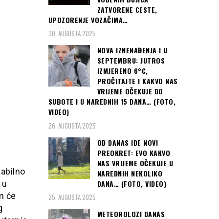
ZATVORENE CESTE,
UPOZORENJE VOZAČIMA…
30. AUGUSTA 2025
NOVA IZNENAĐENJA I U
SEPTEMBRU: JUTROS
IZMJERENO 6°C,
PROČITAJTE I KAKVO NAS
VRIJEME OČEKUJE DO
SUBOTE I U NAREDNIH 15 DANA… (FOTO,
VIDEO)
26. AUGUSTA 2025
OD DANAS IDE NOVI
PREOKRET: EVO KAKVO
NAS VRIJEME OČEKUJE U
abilno
NAREDNIH NEKOLIKO
DANA… (FOTO, VIDEO)
 u
m će
25. AUGUSTA 2025
g
METEOROLOZI DANAS