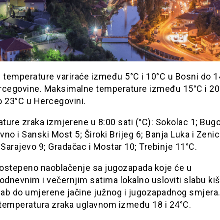
 temperature variraće između 5°C i 10°C u Bosni do 1
rcegovine. Maksimalne temperature između 15°C i 20
o 23°C u Hercegovini.
ure zraka izmjerene u 8:00 sati (°C): Sokolac 1; Bugo
ivno i Sanski Most 5; Široki Brijeg 6; Banja Luka i Zenic
 Sarajevo 9; Gradačac i Mostar 10; Trebinje 11°C.
ostepeno naoblačenje sa jugozapada koje će u
odnevnim i večernjim satima lokalno usloviti slabu kiš
slab do umjerene jačine južnog i jugozapadnog smjera.
temperatura zraka uglavnom između 18 i 24°C.