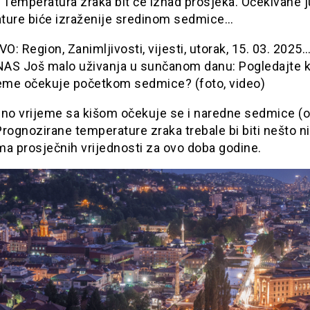
 Temperatura zraka bit će iznad prosjeka. Očekivane j
ture biće izraženije sredinom sedmice…
: Region, Zanimljivosti, vijesti, utorak, 15. 03. 2025…
AS Još malo uživanja u sunčanom danu: Pogledajte 
jeme očekuje početkom sedmice? (foto, video)
lno vrijeme sa kišom očekuje se i naredne sedmice (o
 Prognozirane temperature zraka trebale bi biti nešto niž
ma prosječnih vrijednosti za ovo doba godine.