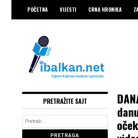
Skip
POČETNA
VIJESTI
CRNA HRONIKA
Z
to
content
Vaše Pravo, Vaš Portal
IBALKAN
DANA
PRETRAŽITE SAJT
danu
Pretraga:
oček