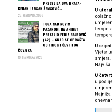
PRESELILA DVA BRATA-
KENAN I ERSAN ŠEMSOVIĆ…
U utorak
25. FEBRUARA 2026
oblačno 
umjerene
TUGA NAD NOVIM
tempera
PAZAROM: NA AHIRET
PRESELIO FERIZ BAJROVIĆ
tempera
(42) – GRAD SE OPRAŠTA
OD TIHOG I ČESTITOG
U srijed
ČOVJEKA
Vjetar u
19. FEBRUARA 2026
smjera.
Najviša
U četvrt
u poslij
umjerene
Najniža
dnevna 