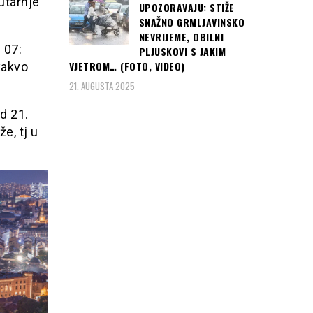
utarnje
UPOZORAVAJU: STIŽE
SNAŽNO GRMLJAVINSKO
NEVRIJEME, OBILNI
 07:
PLJUSKOVI S JAKIM
VJETROM… (FOTO, VIDEO)
kakvo
21. AUGUSTA 2025
d 21.
e, tj u