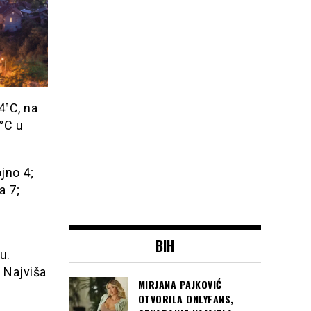
4°C, na
°C u
jno 4;
a 7;
BIH
u.
 Najviša
MIRJANA PAJKOVIĆ
OTVORILA ONLYFANS,