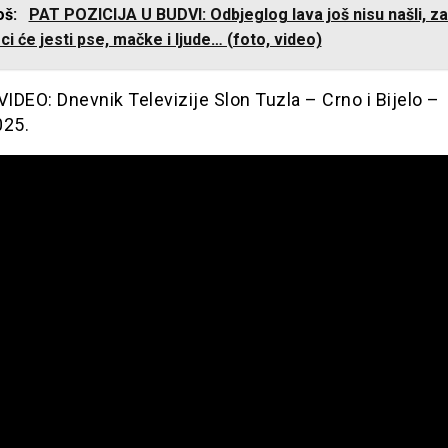
još:
PAT POZICIJA U BUDVI: Odbjeglog lava još nisu našli, za
i će jesti pse, mačke i ljude… (foto, video)
DEO: Dnevnik Televizije Slon Tuzla – Crno i Bijelo –
025.