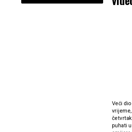
vide
Veći di
vrijeme,
četvrtak
puhati 