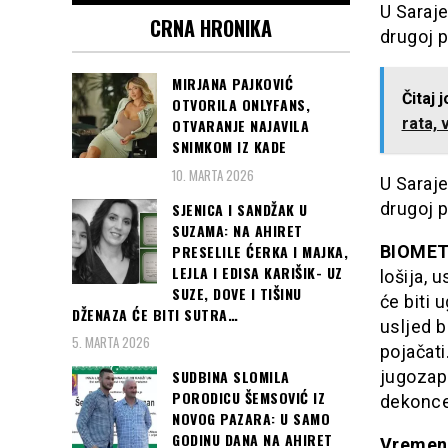
U Saraj
CRNA HRONIKA
drugoj p
MIRJANA PAJKOVIĆ
Čitaj 
OTVORILA ONLYFANS,
rata, 
OTVARANJE NAJAVILA
SNIMKOM IZ KADE
10. MARTA 2026
U Saraj
drugoj p
SJENICA I SANDŽAK U
SUZAMA: NA AHIRET
PRESELILE ĆERKA I MAJKA,
BIOME
LEJLA I EDISA KARIŠIK- UZ
lošija, 
SUZE, DOVE I TIŠINU
će biti 
DŽENAZA ĆE BITI SUTRA…
usljed b
5. MARTA 2026
pojačati
SUDBINA SLOMILA
jugozap
PORODICU ŠEMSOVIĆ IZ
dekoncen
NOVOG PAZARA: U SAMO
GODINU DANA NA AHIRET
Vremens