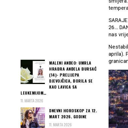
smijera.
tempera
SARAJEVO
26… DAN
nas vri
Nestabi
aprila).
granica
MALENI ANĐEO: UMRLA
HRABRA ANĐELA BURSAĆ
(14)- PRELIJEPA
DJEVOJČICA, BORILA SE
KAO LAVICA SA
LEUKEMIJOM…
11. MARTA 2026
DNEVNI HOROSKOP ZA 12.
MART 2026. GODINE
11. MARTA 2026