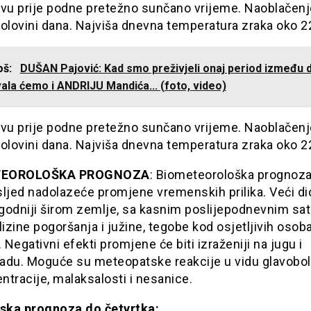
evu prije podne pretežno sunčano vrijeme. Naoblačenj
olovini dana. Najviša dnevna temperatura zraka oko 2
još:
DUŠAN Pajović: Kad smo preživjeli onaj period između 
vala ćemo i ANDRIJU Mandića... (foto, video)
evu prije podne pretežno sunčano vrijeme. Naoblačenj
olovini dana. Najviša dnevna temperatura zraka oko 2
TEOROLOŠKA PROGNOZA
: Biometeorološka prognoza
usljed nadolazeće promjene vremenskih prilika. Veći d
ugodniji širom zemlje, sa kasnim poslijepodnevnim sat
lizine pogoršanja i južine, tegobe kod osjetljivih osob
. Negativni efekti promjene će biti izraženiji na jugu i
adu. Moguće su meteopatske reakcije u vidu glavobol
tracije, malaksalosti i nesanice.
ka prognoza do četvrtka: