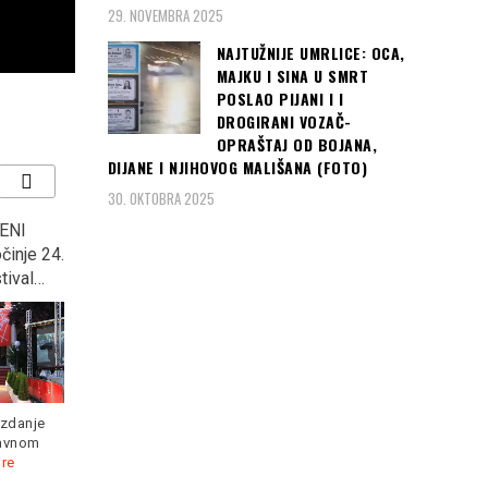
29. NOVEMBRA 2025
NAJTUŽNIJE UMRLICE: OCA,
MAJKU I SINA U SMRT
POSLAO PIJANI I I
DROGIRANI VOZAČ-
OPRAŠTAJ OD BOJANA,
DIJANE I NJIHOVOG MALIŠANA (FOTO)
30. OKTOBRA 2025
ENI
MINISTAR OJAČAO U
“KOCKASTI” deklasirali
činje 24.
GUČI: Na otvaranju
Argentinu s 3:0 i plasirali
tival…
sabora, rekao ono u šta
se u osminu finala
ni sam ne vjeruje, “U
Svjetskog prvenstva u
Prizrenu će se opet…”
Rusiji
izdanje
lavnom
re
„Srbija je u pregovorima
Hrvatska je s dvije pobjede