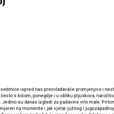
o)
o sedmice ispred nas preovladavaće promjenjivo i nest
 često s kišom, ponegdje i u obliku pljuskova, naročito
. Jedino su danas izgledi za padavine vrlo male. Prito
umjeren na momente i jak vjetar južnog i jugozapadno