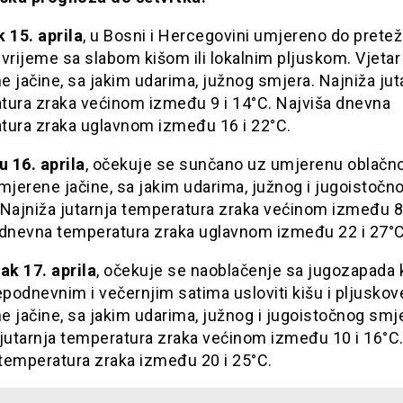
 15. aprila
, u Bosni i Hercegovini umjereno do prete
vrijeme sa slabom kišom ili lokalnim pljuskom. Vjetar
 jačine, sa jakim udarima, južnog smjera. Najniža jut
tura zraka većinom između 9 i 14°C. Najviša dnevna
tura zraka uglavnom između 16 i 22°C.
u 16. aprila
, očekuje se sunčano uz umjerenu oblačno
mjerene jačine, sa jakim udarima, južnog i jugoistočn
 Najniža jutarnja temperatura zraka većinom između 8 
 dnevna temperatura zraka uglavnom između 22 i 27°C
ak 17. aprila
, očekuje se naoblačenje sa jugozapada 
epodnevnim i večernjim satima usloviti kišu i pljuskove
 jačine, sa jakim udarima, južnog i jugoistočnog smj
 jutarnja temperatura zraka većinom između 10 i 16°C.
temperatura zraka između 20 i 25°C.