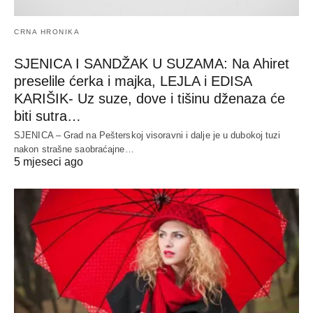
CRNA HRONIKA
SJENICA I SANDŽAK U SUZAMA: Na Ahiret
preselile ćerka i majka, LEJLA i EDISA
KARIŠIK- Uz suze, dove i tišinu dženaza će
biti sutra…
SJENICA – Grad na Pešterskoj visoravni i dalje je u dubokoj tuzi
nakon strašne saobraćajne…
5 mjeseci ago