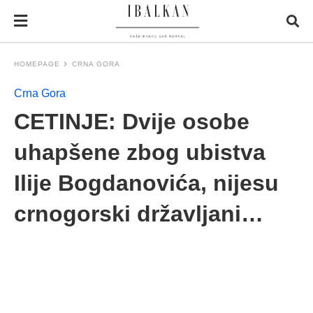
HOMEPAGE
CRNA GORA
Crna Gora
CETINJE: Dvije osobe
uhapšene zbog ubistva
Ilije Bogdanovića, nijesu
crnogorski državljani…