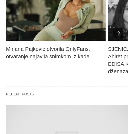
Mirjana Pajković otvorila OnlyFans, 
SJENICA 
otvaranje najavila snimkom iz kade
Ahiret pres
EDISA KARI
dženaza će
RECENT POSTS