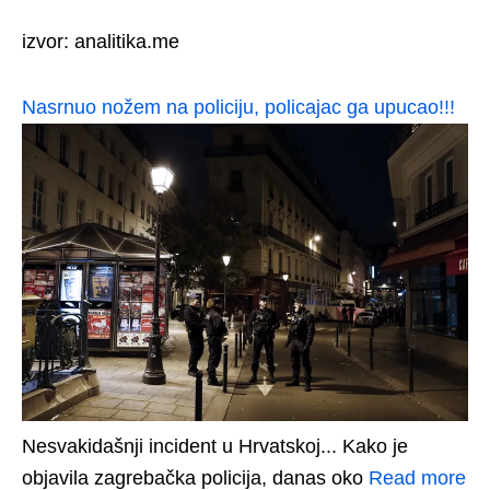
izvor: analitika.me
Nasrnuo nožem na policiju, policajac ga upucao!!!
Nesvakidašnji incident u Hrvatskoj... Kako je
objavila zagrebačka policija, danas oko
Read more