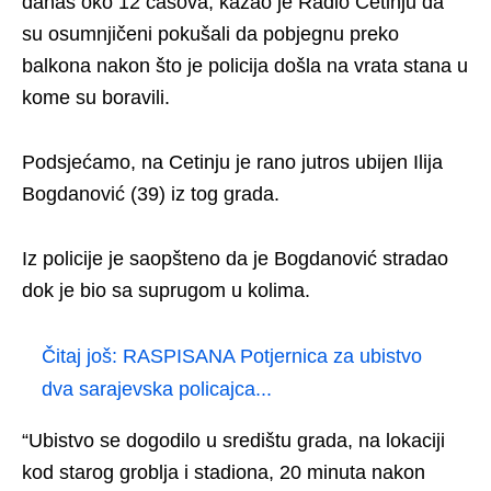
danas oko 12 časova, kazao je Radio Cetinju da
su osumnjičeni pokušali da pobjegnu preko
balkona nakon što je policija došla na vrata stana u
kome su boravili.
Podsjećamo, na Cetinju je rano jutros ubijen Ilija
Bogdanović (39) iz tog grada.
Iz policije je saopšteno da je Bogdanović stradao
dok je bio sa suprugom u kolima.
Čitaj još:
RASPISANA Potjernica za ubistvo
dva sarajevska policajca...
“Ubistvo se dogodilo u središtu grada, na lokaciji
kod starog groblja i stadiona, 20 minuta nakon