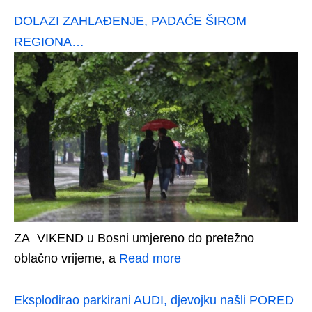
DOLAZI ZAHLAĐENJE, PADAĆE ŠIROM
REGIONA…
ZA VIKEND u Bosni umjereno do pretežno
oblačno vrijeme, a
Read more
Eksplodirao parkirani AUDI, djevojku našli PORED