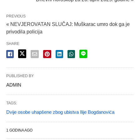
PREVIOUS
« NEVJEROVATAN SLUČAJ: Muškarac umro dok ga je
privodila policija
SHARE
PUBLISHED BY
ADMlN
TAGS:
Dvije osobe uhapšene zbog ubistva Ilije Bogdanovića
1 GODINA AGO