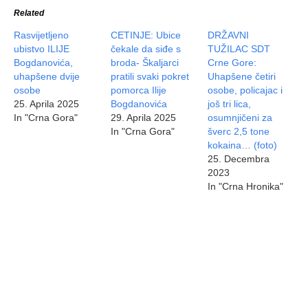
Related
Rasvijetljeno
CETINJE: Ubice
DRŽAVNI
ubistvo ILIJE
čekale da siđe s
TUŽILAC SDT
Bogdanovića,
broda- Škaljarci
Crne Gore:
uhapšene dvije
pratili svaki pokret
Uhapšene četiri
osobe
pomorca Ilije
osobe, policajac i
25. Aprila 2025
Bogdanovića
još tri lica,
In "Crna Gora"
29. Aprila 2025
osumnjičeni za
In "Crna Gora"
šverc 2,5 tone
kokaina… (foto)
25. Decembra
2023
In "Crna Hronika"