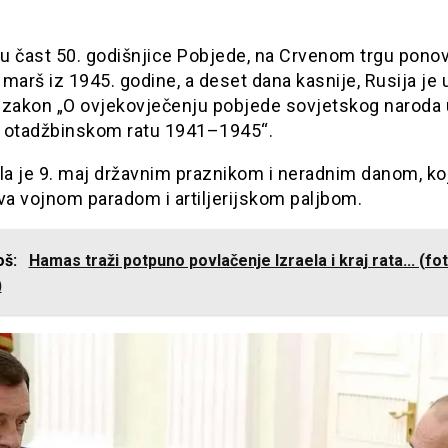
 u čast 50. godišnjice Pobjede, na Crvenom trgu pono
marš iz 1945. godine, a deset dana kasnije, Rusija je 
 zakon „O ovjekovječenju pobjede sovjetskog naroda 
 otadžbinskom ratu 1941–1945“.
la je 9. maj državnim praznikom i neradnim danom, ko
va vojnom paradom i artiljerijskom paljbom.
još:
Hamas traži potpuno povlačenje Izraela i kraj rata... (fot
)