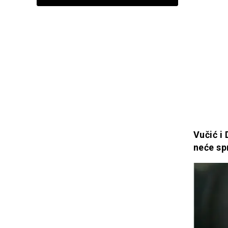
Vučić i 
neće spr