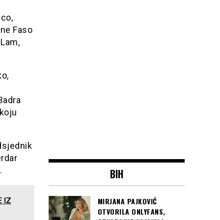
ico,
kine Faso
 Lam,
ko,
 Badra
 koju
dsjednik
rdar
.
BIH
MIRJANA PAJKOVIĆ
 IZ
OTVORILA ONLYFANS,