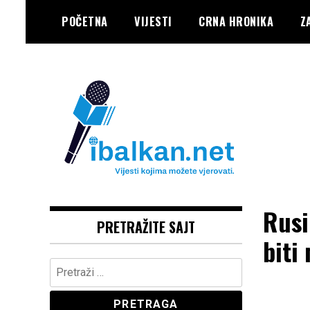
Skip
POČETNA
VIJESTI
CRNA HRONIKA
Z
to
content
Vaše Pravo, Vaš Portal
IBALKAN
Rusi
PRETRAŽITE SAJT
biti
Pretraga: