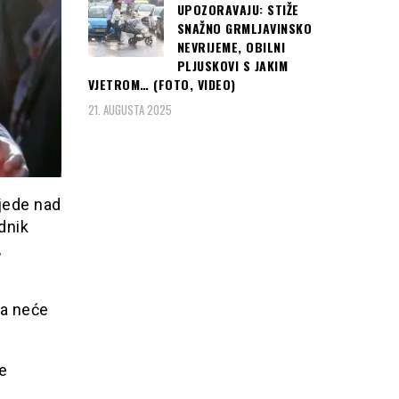
UPOZORAVAJU: STIŽE
SNAŽNO GRMLJAVINSKO
NEVRIJEME, OBILNI
PLJUSKOVI S JAKIM
VJETROM… (FOTO, VIDEO)
21. AUGUSTA 2025
jede nad
dnik
,
šta neće
e