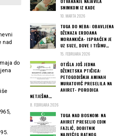
OTVARANJE NAJAVILA
SNIMKOM IZ KADE
i
10. MARTA 2026
TUGA DO NEBA: OBAVLJENA
DŽENAZA ERDOANA
nevni
MORANKIĆA- ISPRAĆEN JE
e nad
UZ SUZE, DOVE I TIŠINU…
15. FEBRUARA 2026
. maja do
OTIŠLA JOŠ JEDNA
ljena
DŽENETSKA PTIČICA:
PETOGODIŠNJA AMINAH
MURATOVIĆ PRESELILA NA
AHIRET- PORODICA
piše
NETJEŠNA…
8. FEBRUARA 2026
1965,
TUGA NAD BOSNOM: NA
AHIRET PRESELIO EDIN
FAZLIĆ, DOBITNIK
995.
NAJVEĆEG RATNOG