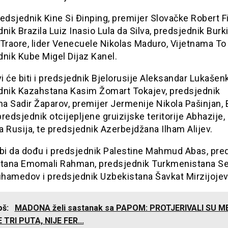
edsjednik Kine Si Đinping, premijer Slovačke Robert F
nik Brazila Luiz Inasio Lula da Silva, predsjednik Bur
Traore, lider Venecuele Nikolas Maduro, Vijetnama To
nik Kube Migel Dijaz Kanel.
 će biti i predsjednik Bjelorusije Aleksandar Lukašen
dnik Kazahstana Kasim Žomart Tokajev, predsjednik
na Sadir Žaparov, premijer Jermenije Nikola Pašinjan,
redsjednik otcijepljene gruizijske teritorije Abhazije,
 Rusija, te predsjednik Azerbejdžana Ilham Alijev.
 bi da dođu i predsjednik Palestine Mahmud Abas, pre
stana Emomali Rahman, predsjednik Turkmenistana Se
hamedov i predsjednik Uzbekistana Šavkat Mirzijojev
još:
MADONA želi sastanak sa PAPOM: PROTJERIVALI SU ME
 TRI PUTA, NIJE FER...