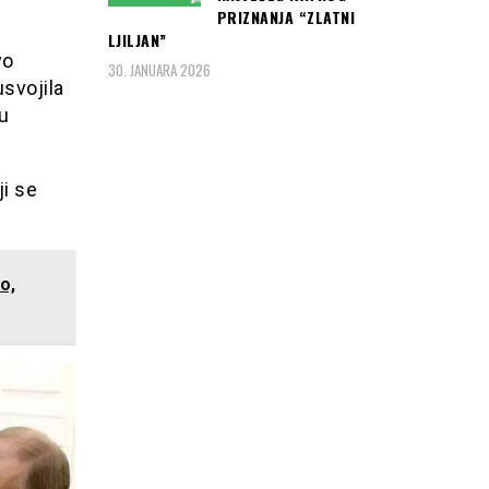
PRIZNANJA “ZLATNI
LJILJAN”
vo
30. JANUARA 2026
usvojila
u
ji se
o,