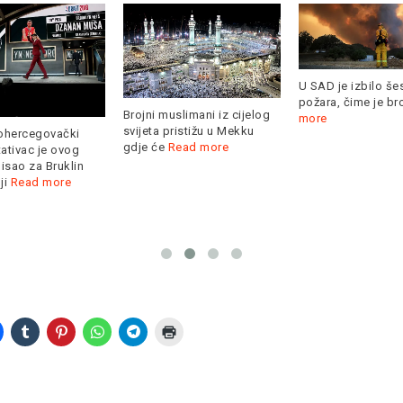
U SAD je izbilo še
požara, čime je br
Brojni muslimani iz cijelog
more
svijeta pristižu u Mekku
ohercegovački
gdje će
Read more
ativac je ovog
pisao za Bruklin
ji
Read more