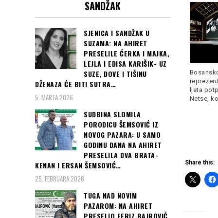
nepogrešiv!!!
SANDŽAK
SJENICA I SANDŽAK U
SUZAMA: NA AHIRET
U SAD je izbilo šest novih
PRESELILE ĆERKA I MAJKA,
požara, čime je broj
Read
LEJLA I EDISA KARIŠIK- UZ
more
SUZE, DOVE I TIŠINU
Bosansk
reprezent
DŽENAZA ĆE BITI SUTRA…
POSVE JE Bio je običan
ljeta pot
čovjek, profesor i ljekar,
5. MARTA 2026
Netse, ko
koji
Read more
SUDBINA SLOMILA
PORODICU ŠEMSOVIĆ IZ
NOVOG PAZARA: U SAMO
GODINU DANA NA AHIRET
PRESELILA DVA BRATA-
Share this:
KENAN I ERSAN ŠEMSOVIĆ…
25. FEBRUARA 2026
TUGA NAD NOVIM
PAZAROM: NA AHIRET
PRESELIO FERIZ BAJROVIĆ