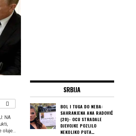
SRBIJA
BOL I TUGA DO NEBA:
SAHRANJENA ANA RADOVIĆ
: NA
OTKRIO TAJNU NA
DŽANAN MUSA ZA
(20)- OCU STRADALE
kti,
RULETU: DOBIO OSAM
AMERIČKE MEDIJE: “Mi
DJEVOJKE POZLILO
e oluje…
MIL DOLARA, Sistem mu
smo djeca rata”…
NEKOLIKO PUTA…