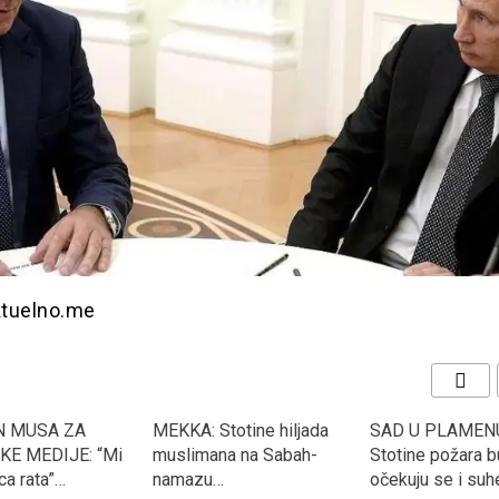
ktuelno.me
 MUSA ZA
MEKKA: Stotine hiljada
SAD U PLAMENU
KE MEDIJE: “Mi
muslimana na Sabah-
Stotine požara bu
a rata”…
namazu…
očekuju se i suh