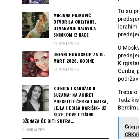
Tu su pr
MIRJANA PAJKOVIĆ
predsjed
OTVORILA ONLYFANS,
Ibrahim 
OTVARANJE NAJAVILA
predsjed
SNIMKOM IZ KADE
10. MARTA 2026
U Moskvi
DNEVNI HOROSKOP ZA 10.
predsje
MART 2026. GODINE
Kirgista
10. MARTA 2026
Gunba, p
podržava
SJENICA I SANDŽAK U
Trebalo
SUZAMA: NA AHIRET
Tadžiki
PRESELILE ĆERKA I MAJKA,
Berdimu
LEJLA I EDISA KARIŠIK- UZ
SUZE, DOVE I TIŠINU
DŽENAZA ĆE BITI SUTRA…
Čitaj 
5. MARTA 2026
CRKVE