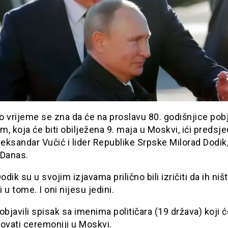
o vrijeme se zna da će na proslavu 80. godišnjice pob
, koja će biti obilježena 9. maja u Moskvi, ići predsje
leksandar Vučić i lider Republike Srpske Milorad Dodik
 Danas.
Dodik su u svojim izjavama prilično bili izričiti da ih ni
i u tome. I oni nijesu jedini.
objavili spisak sa imenima političara (19 država) koji ć
ovati ceremoniji u Moskvi.