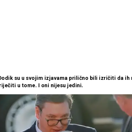
Dodik su u svojim izjavama prilično bili izričiti da ih 
iječiti u tome. I oni nijesu jedini.