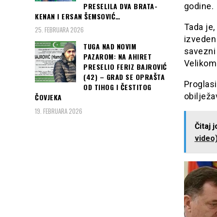
PRESELILA DVA BRATA-
godine.
KENAN I ERSAN ŠEMSOVIĆ…
Tada je,
25. FEBRUARA 2026
izveden 
TUGA NAD NOVIM
savezni
PAZAROM: NA AHIRET
Velikom
PRESELIO FERIZ BAJROVIĆ
(42) – GRAD SE OPRAŠTA
Proglasi
OD TIHOG I ČESTITOG
obilježa
ČOVJEKA
19. FEBRUARA 2026
Čitaj 
video