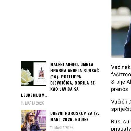
MALENI ANĐEO: UMRLA
Već nek
HRABRA ANĐELA BURSAĆ
fašizmom
(14)- PRELIJEPA
Srbije A
DJEVOJČICA, BORILA SE
KAO LAVICA SA
prenosi
LEUKEMIJOM…
Vučić i 
11. MARTA 2026
spriječit
DNEVNI HOROSKOP ZA 12.
MART 2026. GODINE
Rusi su 
11. MARTA 2026
prisustv