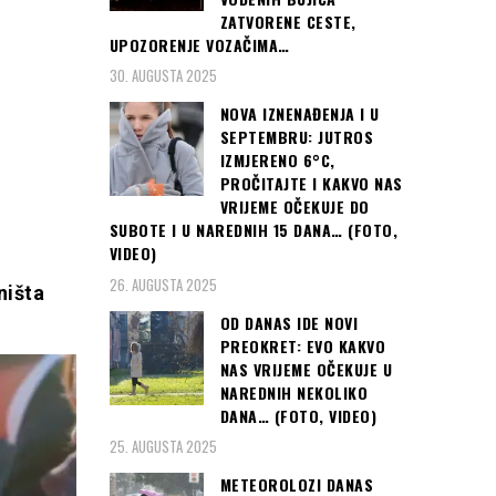
ZATVORENE CESTE,
UPOZORENJE VOZAČIMA…
30. AUGUSTA 2025
NOVA IZNENAĐENJA I U
SEPTEMBRU: JUTROS
IZMJERENO 6°C,
PROČITAJTE I KAKVO NAS
VRIJEME OČEKUJE DO
SUBOTE I U NAREDNIH 15 DANA… (FOTO,
VIDEO)
26. AUGUSTA 2025
ništa
OD DANAS IDE NOVI
PREOKRET: EVO KAKVO
NAS VRIJEME OČEKUJE U
NAREDNIH NEKOLIKO
DANA… (FOTO, VIDEO)
25. AUGUSTA 2025
METEOROLOZI DANAS