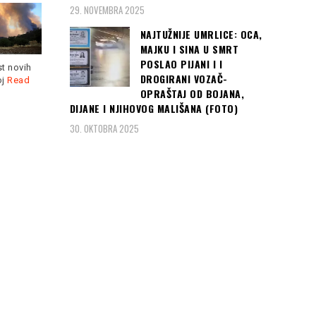
nepogrešiv!!!
29. NOVEMBRA 2025
NAJTUŽNIJE UMRLICE: OCA,
MAJKU I SINA U SMRT
POSLAO PIJANI I I
st novih
DROGIRANI VOZAČ-
oj
Read
OPRAŠTAJ OD BOJANA,
Bosanskohercegovački
DIJANE I NJIHOVOG MALIŠANA (FOTO)
reprezentativac je ovog
POSVE JE Bio je običan
30. OKTOBRA 2025
ljeta potpisao za Bruklin
čovjek, profesor i ljekar,
Netse, koji
Read more
koji
Read more