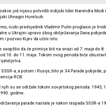
skve još nijesu potvrdili indijski lider Narendra Modi 
jski Uhnagin Hurelsuh.
mo, ruski predsjednik Vladimir Putin proglasio je trod
atre u Ukrajini upravo zbog obilježavanja Dana pobjed
 i pozvao Kijev da učini isto.
e saopštio da će primirje biti na snazi od 7. maja do 8
 od 10. do 11. maja. Tokom ovog perioda biće obustav
ijateljstva.
ji SSSR-a, a potom i Rusije, bilo je 34 Parade pobjede, 
gencija RCB.
d njih su se održale tokom sovjetskog perioda: 1945, 
1990. godine.
održavanja parade nastala je nakon raspada SSSR-a 1