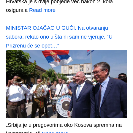
Hrvatska je s dvije pobjede već nakon 2. kola
osigurala
Read more
MINISTAR OJAČAO U GUČI: Na otvaranju
sabora, rekao ono u šta ni sam ne vjeruje, “U
Prizrenu će se opet…”
„Srbija je u pregovorima oko Kosova spremna na