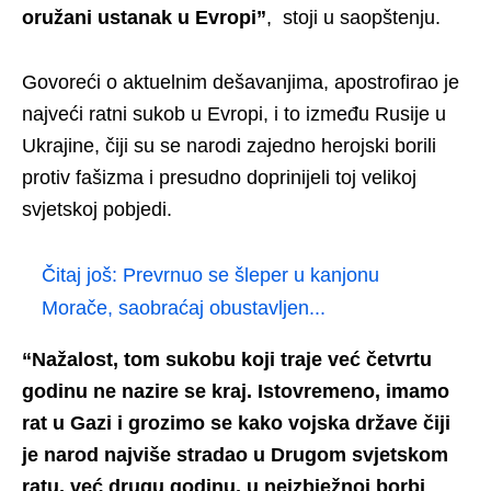
oružani ustanak u Evropi”
, stoji u saopštenju.
Govoreći o aktuelnim dešavanjima, apostrofirao je
najveći ratni sukob u Evropi, i to između Rusije u
Ukrajine, čiji su se narodi zajedno herojski borili
protiv fašizma i presudno doprinijeli toj velikoj
svjetskoj pobjedi.
Čitaj još:
Prevrnuo se šleper u kanjonu
Morače, saobraćaj obustavljen...
“Nažalost, tom sukobu koji traje već četvrtu
godinu ne nazire se kraj. Istovremeno, imamo
rat u Gazi i grozimo se kako vojska države čiji
je narod najviše stradao u Drugom svjetskom
ratu, već drugu godinu, u neizbježnoj borbi