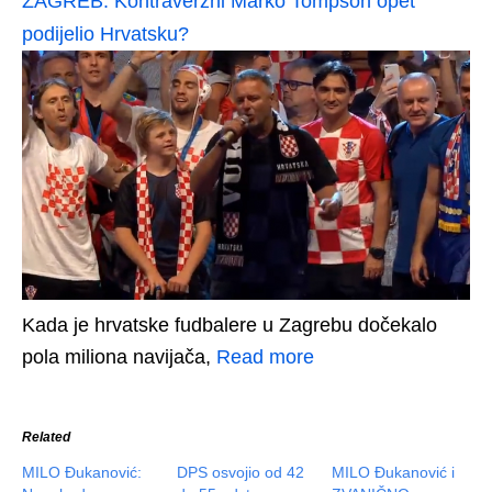
ZAGREB: Kontraverzni Marko Tompson opet
podijelio Hrvatsku?
Kada je hrvatske fudbalere u Zagrebu dočekalo
pola miliona navijača,
Read more
Related
MILO Đukanović:
DPS osvojio od 42
MILO Đukanović i