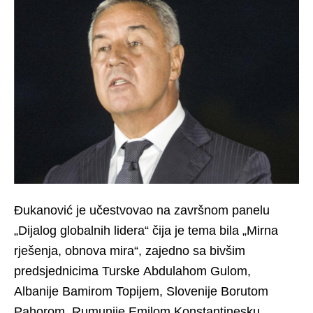
Đukanović je učestvovao na završnom panelu
„Dijalog globalnih lidera“ čija je tema bila „Mirna
rješenja, obnova mira“, zajedno sa bivšim
predsjednicima Turske Abdulahom Gulom,
Albanije Bamirom Topijem, Slovenije Borutom
Pahorom, Rumunije Emilom Konstantinesku,