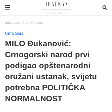
HOMEPAGE
CRNA GORA
Crna Gora
MILO Đukanović:
Crnogorski narod prvi
podigao opštenarodni
oružani ustanak, svijetu
potrebna POLITIČKA
NORMALNOST