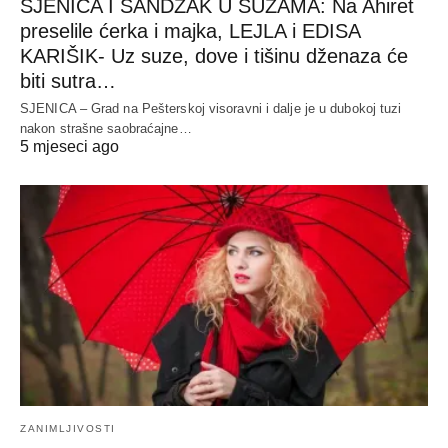
SJENICA I SANDŽAK U SUZAMA: Na Ahiret
preselile ćerka i majka, LEJLA i EDISA
KARIŠIK- Uz suze, dove i tišinu dženaza će
biti sutra…
SJENICA – Grad na Pešterskoj visoravni i dalje je u dubokoj tuzi
nakon strašne saobraćajne…
5 mjeseci ago
ZANIMLJIVOSTI