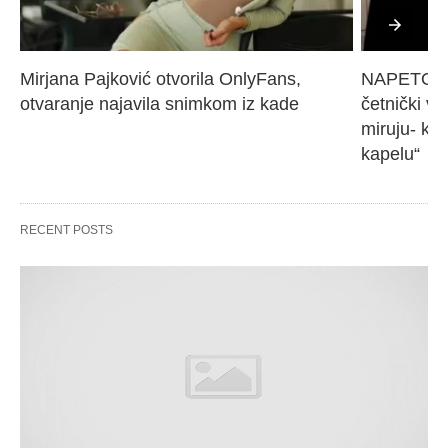
Mirjana Pajković otvorila OnlyFans, 
NAPETO U 
otvaranje najavila snimkom iz kade
četnički vo
miruju- kr
kapelu“
RECENT POSTS