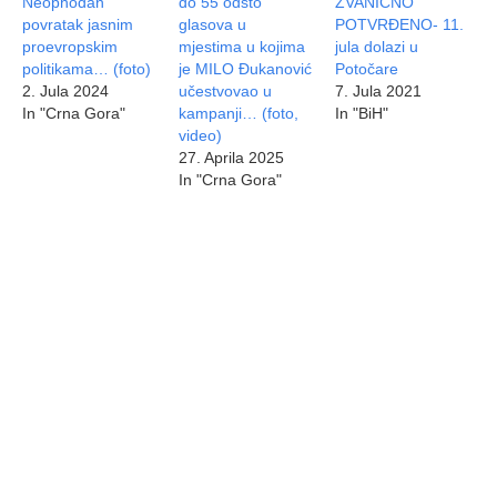
Neophodan
do 55 odsto
ZVANIČNO
povratak jasnim
glasova u
POTVRĐENO- 11.
proevropskim
mjestima u kojima
jula dolazi u
politikama… (foto)
je MILO Đukanović
Potočare
2. Jula 2024
učestvovao u
7. Jula 2021
In "Crna Gora"
kampanji… (foto,
In "BiH"
video)
27. Aprila 2025
In "Crna Gora"