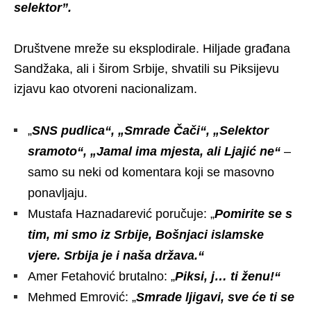
selektor”.
Društvene mreže su eksplodirale. Hiljade građana
Sandžaka, ali i širom Srbije, shvatili su Piksijevu
izjavu kao otvoreni nacionalizam.
„
SNS pudlica“, „Smrade Čači“, „Selektor
sramoto“, „Jamal ima mjesta, ali Ljajić ne“
–
samo su neki od komentara koji se masovno
ponavljaju.
Mustafa Haznadarević poručuje: „
Pomirite se s
tim, mi smo iz Srbije, Bošnjaci islamske
vjere. Srbija je i naša država.“
Amer Fetahović brutalno: „
Piksi, j… ti ženu!“
Mehmed Emrović: „
Smrade ljigavi, sve će ti se