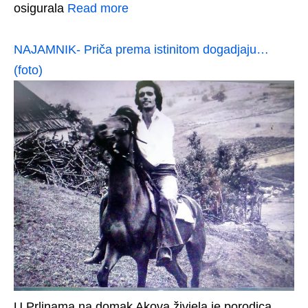
osigurala
Read more
NAJAMNIK- Priča prema istinitom dogadjaju…
(foto)
U Prlinama na domak Akova živjela je porodica