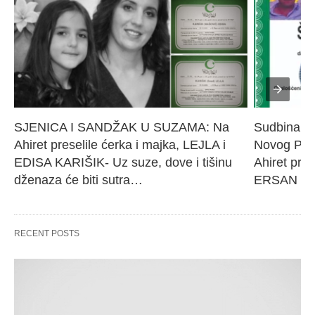
SJENICA I SANDŽAK U SUZAMA: Na 
Sudbina sl
Ahiret preselile ćerka i majka, LEJLA i 
Novog Paz
EDISA KARIŠIK- Uz suze, dove i tišinu 
Ahiret pres
dženaza će biti sutra…
ERSAN Še
RECENT POSTS