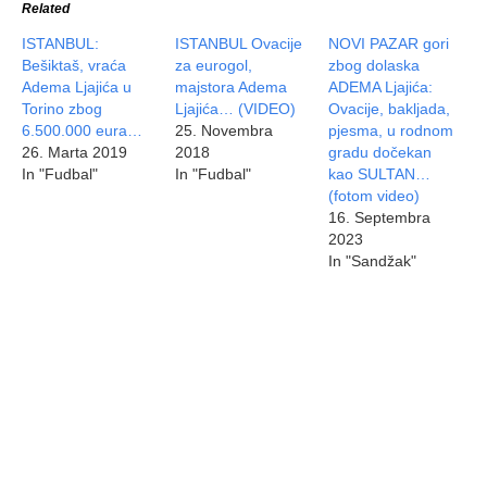
Related
ISTANBUL:
ISTANBUL Ovacije
NOVI PAZAR gori
Bešiktaš, vraća
za eurogol,
zbog dolaska
Adema Ljajića u
majstora Adema
ADEMA Ljajića:
Torino zbog
Ljajića… (VIDEO)
Ovacije, bakljada,
6.500.000 eura…
25. Novembra
pjesma, u rodnom
26. Marta 2019
2018
gradu dočekan
In "Fudbal"
In "Fudbal"
kao SULTAN…
(fotom video)
16. Septembra
2023
In "Sandžak"