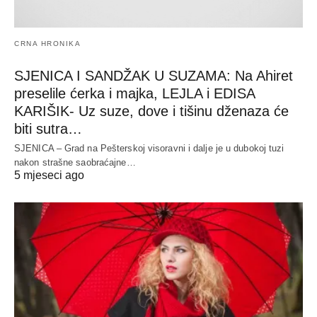
CRNA HRONIKA
SJENICA I SANDŽAK U SUZAMA: Na Ahiret
preselile ćerka i majka, LEJLA i EDISA
KARIŠIK- Uz suze, dove i tišinu dženaza će
biti sutra…
SJENICA – Grad na Pešterskoj visoravni i dalje je u dubokoj tuzi
nakon strašne saobraćajne…
5 mjeseci ago