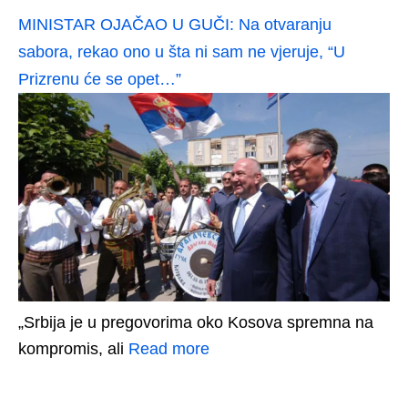
MINISTAR OJAČAO U GUČI: Na otvaranju
sabora, rekao ono u šta ni sam ne vjeruje, “U
Prizrenu će se opet…”
„Srbija je u pregovorima oko Kosova spremna na
kompromis, ali
Read more