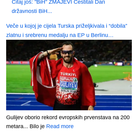
Čitaj još:
"BiH" ZMAJEVI Čestitali Dan
državnosti BiH...
Veče u kojoj je cijela Turska priželjkivala i “dobila”
zlatnu i srebrenu medalju na EP u Berlinu…
Gulijev oborio rekord evropskih prvenstava na 200
metara... Bilo je
Read more