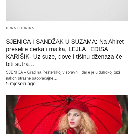
CRNA HRONIKA
SJENICA I SANDŽAK U SUZAMA: Na Ahiret
preselile ćerka i majka, LEJLA i EDISA
KARIŠIK- Uz suze, dove i tišinu dženaza će
biti sutra…
SJENICA – Grad na Pešterskoj visoravni i dalje je u dubokoj tuzi
nakon strašne saobraćajne…
5 mjeseci ago