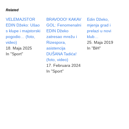
Related
VELEMAJSTOR
BRAVOOO! KAKAV
Edin Džeko,
EDIN Džeko: Ušao
GOL: Fenomenalni
mjenja grad i
s klupe i majstorski
EDIN Džeko
prelazi u novi
pogodio… (foto,
zatresao mrežu i
klub…
video)
Rizespora,
25. Maja 2019
18. Maja 2025
asistencija
In "BiH"
In "Sport"
DUŠANA Tadića!
(foto, video)
17. Februara 2024
In "Sport"