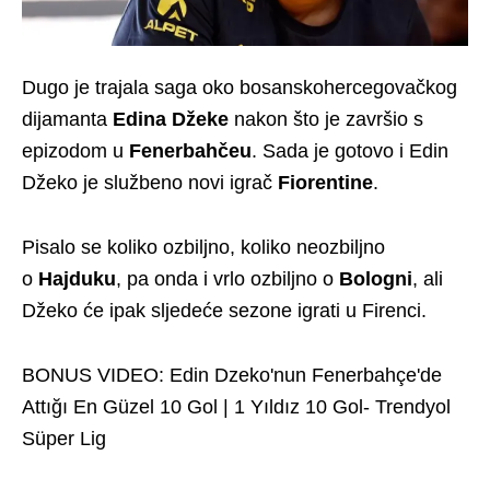
Dugo je trajala saga oko bosanskohercegovačkog
dijamanta
Edina Džeke
nakon što je završio s
epizodom u
Fenerbahčeu
. Sada je gotovo i Edin
Džeko je službeno novi igrač
Fiorentine
.
Pisalo se koliko ozbiljno, koliko neozbiljno
o
Hajduku
, pa onda i vrlo ozbiljno o
Bologni
, ali
Džeko će ipak sljedeće sezone igrati u Firenci.
BONUS VIDEO: Edin Dzeko'nun Fenerbahçe'de
Attığı En Güzel 10 Gol | 1 Yıldız 10 Gol- Trendyol
Süper Lig