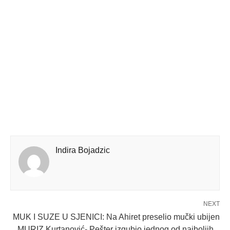
Indira Bojadzic
NEXT
MUK I SUZE U SJENICI: Na Ahiret preselio mučki ubijen
MURIZ Kurtanović- Pešter izgubio jednog od najboljih...