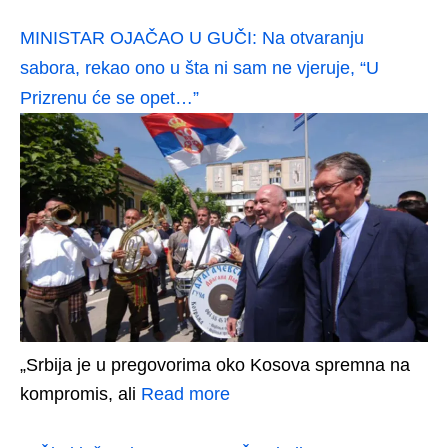
MINISTAR OJAČAO U GUČI: Na otvaranju
sabora, rekao ono u šta ni sam ne vjeruje, “U
Prizrenu će se opet…”
„Srbija je u pregovorima oko Kosova spremna na
kompromis, ali
Read more