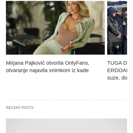
Mirjana Pajković otvorila OnlyFans, 
TUGA DO N
otvaranje najavila snimkom iz kade
ERDOANA M
suze, dove
RECENT POSTS