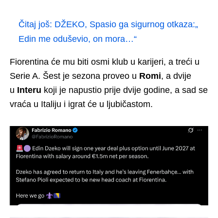
Čitaj još:
DŽEKO, Spasio ga sigurnog otkaza:„
Edin me oduševio, on mora…“
Fiorentina će mu biti osmi klub u karijeri, a treći u
Serie A. Šest je sezona proveo u
Romi
, a dvije
u
Interu
koji je napustio prije dvije godine, a sad se
vraća u Italiju i igrat će u ljubičastom.