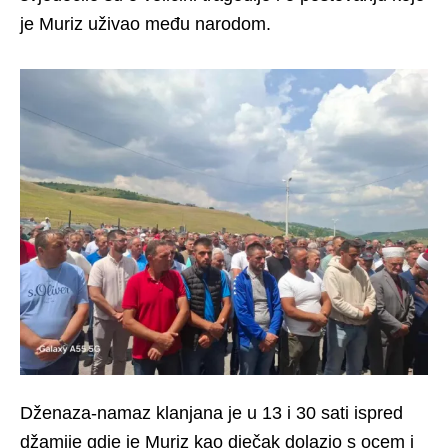
je Muriz uživao među narodom.
Dženaza-namaz klanjana je u 13 i 30 sati ispred
džamije gdje je Muriz kao dječak dolazio s ocem i