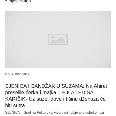
5 mjeseci ago
CRNA HRONIKA
SJENICA I SANDŽAK U SUZAMA: Na Ahiret
preselile ćerka i majka, LEJLA i EDISA
KARIŠIK- Uz suze, dove i tišinu dženaza će
biti sutra…
SJENICA – Grad na Pešterskoj visoravni i dalje je u dubokoj tuzi