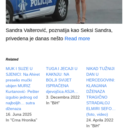
Sandra Valterović, poznatija kao Seksi Sandra,
privedena je danas nešto
Read more
Related
MUK I SUZE U
TUGA I JECAJI U
NIKAD TUŽNIJI
SJENICI: Na Ahiret
KAKNJU: NA
DAN U
preselio mučki
BOLJI SVIJET
HERCEGOVINI:
ubijen MURIZ
ISPRAĆENA
KLANJANA
Kurtanović- Pešter
djevojčica ASJA…
DŽENAZA
izgubio jednog od
3. Decembra 2022
TRAGIČNO
najboljih… sutra
In "BiH"
STRADALOJ
dženaza
ELMIRI SEFO…
16. Juna 2025
(foto, video)
In "Crna Hronika"
24. Aprila 2022
In "BiH"