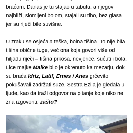
braćom. Danas je tu stajao u tabutu, a njegovi
najbliži, slomljeni bolom, stajali su tiho, bez glasa –
jer su riječi bile suvišne.
U zraku se osjećala teška, bolna tišina. To nije bila
tišina obične tuge, već ona koja govori više od
hiljadu riječi – tišina prkosa, nevjerice, sućuti i bola.
Lice majke
Malke
bilo je okrenuto ka mezarju, dok
su braća
Idriz, Latif, Ernes i Anes
grčevito
pokušavali zadržati suze. Sestra Ezila je gledala u
ljude, kao da traži odgovor na pitanje koje niko ne
zna izgovoriti:
zašto?