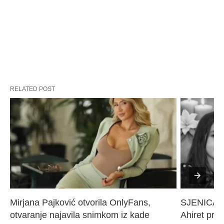
RELATED POST
Mirjana Pajković otvorila OnlyFans, 
SJENICA 
otvaranje najavila snimkom iz kade
Ahiret pres