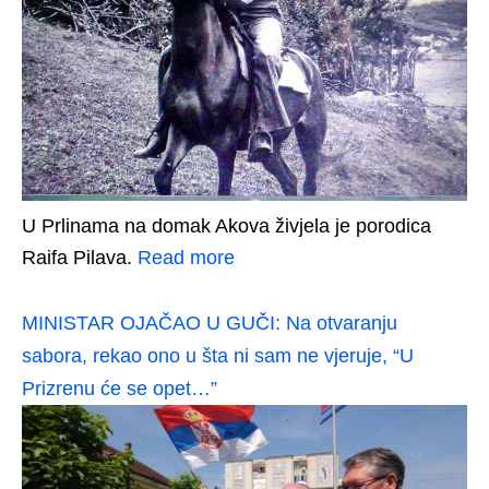
U Prlinama na domak Akova živjela je porodica
Raifa Pilava.
Read more
MINISTAR OJAČAO U GUČI: Na otvaranju
sabora, rekao ono u šta ni sam ne vjeruje, “U
Prizrenu će se opet…”