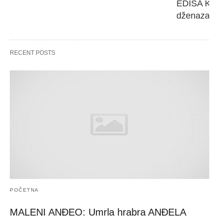
EDISA KARI
dženaza će
RECENT POSTS
POČETNA
MALENI ANĐEO: Umrla hrabra ANĐELA