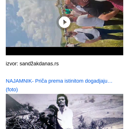
izvor: sandžakdanas.rs
NAJAMNIK- Priča prema istinitom dogadjaju…
(foto)