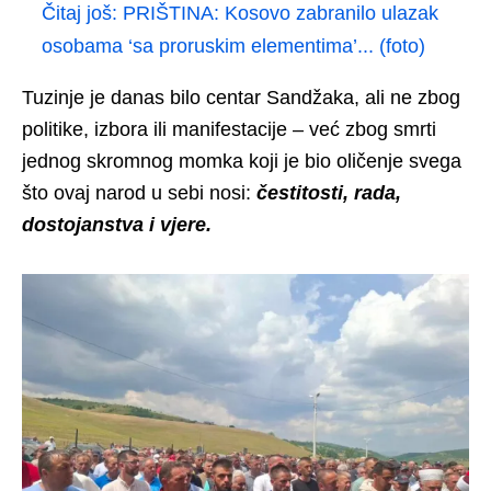
Čitaj još:
PRIŠTINA: Kosovo zabranilo ulazak
osobama ‘sa proruskim elementima’... (foto)
Tuzinje je danas bilo centar Sandžaka, ali ne zbog
politike, izbora ili manifestacije – već zbog smrti
jednog skromnog momka koji je bio oličenje svega
što ovaj narod u sebi nosi:
čestitosti, rada,
dostojanstva i vjere.