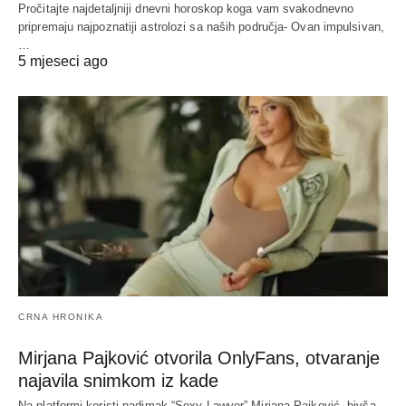
Pročitajte najdetaljniji dnevni horoskop koga vam svakodnevno
pripremaju najpoznatiji astrolozi sa naših područja- Ovan impulsivan,
…
5 mjeseci ago
CRNA HRONIKA
Mirjana Pajković otvorila OnlyFans, otvaranje
najavila snimkom iz kade
Na platformi koristi nadimak “Sexy Lawyer” Mirjana Pajković, bivša