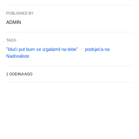
PUBLISHED BY
ADMlN
TAGS:
"Idući put bum se izgalamil na tebe"
podsjeća na
Nadrealiste
1 GODINA AGO