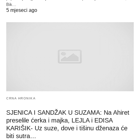
Bik…
5 mjeseci ago
CRNA HRONIKA
SJENICA I SANDŽAK U SUZAMA: Na Ahiret
preselile ćerka i majka, LEJLA i EDISA
KARIŠIK- Uz suze, dove i tišinu dženaza će
biti sutra…