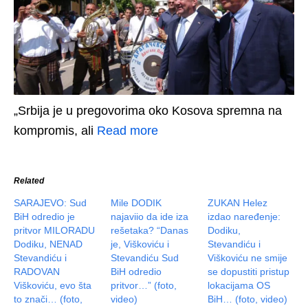
„Srbija je u pregovorima oko Kosova spremna na
kompromis, ali
Read more
Related
SARAJEVO: Sud
Mile DODIK
ZUKAN Helez
BiH odredio je
najaviio da ide iza
izdao naređenje:
pritvor MILORADU
rešetaka? “Danas
Dodiku,
Dodiku, NENAD
je, Viškoviću i
Stevandiću i
Stevandiću i
Stevandiću Sud
Viškoviću ne smije
RADOVAN
BiH odredio
se dopustiti pristup
Viškoviću, evo šta
pritvor…” (foto,
lokacijama OS
to znači… (foto,
video)
BiH… (foto, video)