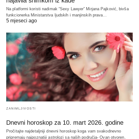
najavila snimkom iz kade
Na platformi koristi nadimak “Sexy Lawyer” Mirjana Pajković, bivša
funkcionerka Ministarstva ljudskih i manjinskih prava…
5 mjeseci ago
ZANIMLJIVOSTI
Dnevni horoskop za 10. mart 2026. godine
Pročitajte najdetaljniji dnevni horoskop koga vam svakodnevno
pripremaju najpoznatiji astrolozi sa naših područja- Ovan otvoren,