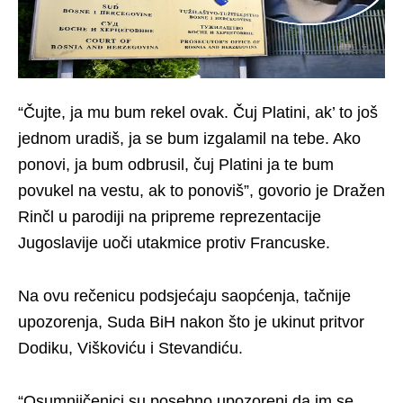
“Čujte, ja mu bum rekel ovak. Čuj Platini, ak’ to još
jednom uradiš, ja se bum izgalamil na tebe. Ako
ponovi, ja bum odbrusil, čuj Platini ja te bum
povukel na vestu, ak to ponoviš”, govorio je Dražen
Rinčl u parodiji na pripreme reprezentacije
Jugoslavije uoči utakmice protiv Francuske.
Na ovu rečenicu podsjećaju saopćenja, tačnije
upozorenja, Suda BiH nakon što je ukinut pritvor
Dodiku, Viškoviću i Stevandiću.
“Osumnjičenici su posebno upozoreni da im se