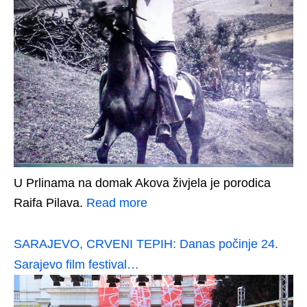
U Prlinama na domak Akova živjela je porodica
Raifa Pilava.
Read more
SARAJEVO, CRVENI TEPIH: Danas počinje 24.
Sarajevo film festival…