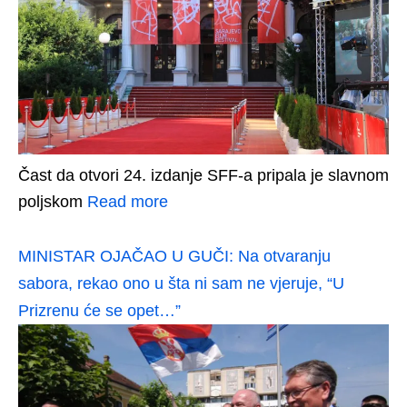
Čast da otvori 24. izdanje SFF-a pripala je slavnom
poljskom
Read more
MINISTAR OJAČAO U GUČI: Na otvaranju
sabora, rekao ono u šta ni sam ne vjeruje, “U
Prizrenu će se opet…”