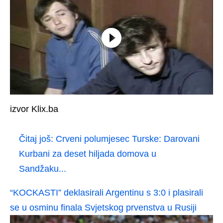
izvor Klix.ba
Čitaj još:
Crveni polumjesec Turske: Darovani
Kurbani za deset hiljada domova u
Sandžaku...
“KOCKASTI” deklasirali Argentinu s 3:0 i plasirali
se u osminu finala Svjetskog prvenstva u Rusiji