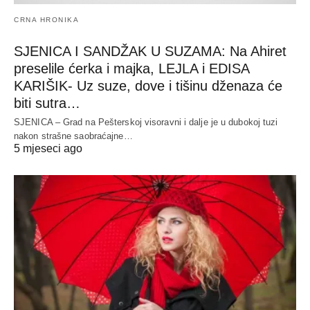
CRNA HRONIKA
SJENICA I SANDŽAK U SUZAMA: Na Ahiret
preselile ćerka i majka, LEJLA i EDISA
KARIŠIK- Uz suze, dove i tišinu dženaza će
biti sutra…
SJENICA – Grad na Pešterskoj visoravni i dalje je u dubokoj tuzi
nakon strašne saobraćajne…
5 mjeseci ago