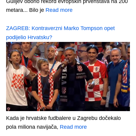
Gulijev oborio rekord evropskih prvenstava na 200
metara... Bilo je
Read more
ZAGREB: Kontraverzni Marko Tompson opet
podijelio Hrvatsku?
Kada je hrvatske fudbalere u Zagrebu dočekalo
pola miliona navijača,
Read more