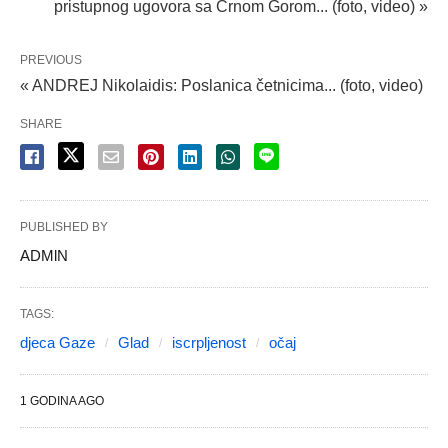
pristupnog ugovora sa Crnom Gorom... (foto, video) »
PREVIOUS
« ANDREJ Nikolaidis: Poslanica četnicima... (foto, video)
SHARE
PUBLISHED BY
ADMlN
TAGS:
djeca Gaze
Glad
iscrpljenost
očaj
1 GODINA AGO