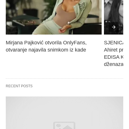
Mirjana Pajković otvorila OnlyFans, 
SJENICA 
otvaranje najavila snimkom iz kade
Ahiret pres
EDISA KARI
dženaza će
RECENT POSTS