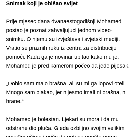
Snimak koji je obišao svijet
Prije mjesec dana dvanaestogodišnji Mohamed
postao je poznat zahvaljujući jednom video-
snimku. O njemu su izvještavali svjetski mediji.
Vratio se praznih ruku iz centra za distribuciju
pomoći. Kada ga je novinar upitao kako mu je,
Mohamed je pred kamerom počeo da jede pijesak.
„Dobio sam malo brašna, ali su mi ga lopovi oteli.
Mnogo sam plakao, jer nijesmo imali ni brašna, ni
hrane.“
Mohamed je bolestan. Ljekari su morali da mu
odstrane dio pluća. Gleda ozbiljno svojim velikim
smeđim očima i priča da gotovo uopšte nema