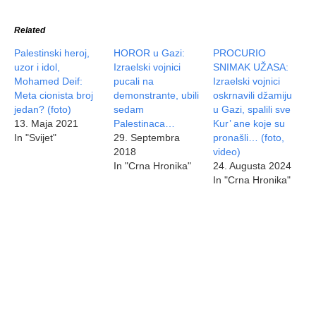
Related
Palestinski heroj,
HOROR u Gazi:
PROCURIO
uzor i idol,
Izraelski vojnici
SNIMAK UŽASA:
Mohamed Deif:
pucali na
Izraelski vojnici
Meta cionista broj
demonstrante, ubili
oskrnavili džamiju
jedan? (foto)
sedam
u Gazi, spalili sve
13. Maja 2021
Palestinaca…
Kur’ ane koje su
In "Svijet"
29. Septembra
pronašli… (foto,
2018
video)
In "Crna Hronika"
24. Augusta 2024
In "Crna Hronika"