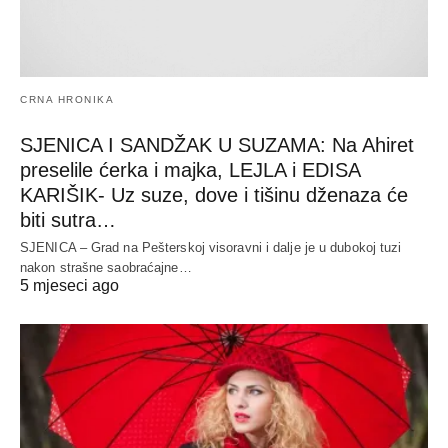
CRNA HRONIKA
SJENICA I SANDŽAK U SUZAMA: Na Ahiret
preselile ćerka i majka, LEJLA i EDISA
KARIŠIK- Uz suze, dove i tišinu dženaza će
biti sutra…
SJENICA – Grad na Pešterskoj visoravni i dalje je u dubokoj tuzi
nakon strašne saobraćajne…
5 mjeseci ago