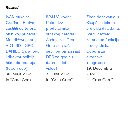
Related
IVAN Vuković:
IVAN Vuković:
Zbog dešavanja u
Građane Budve
Potop tzv.
Skupštini tokom
zaštititi od terora
predstavnika
protekla dva dana:
onih koji pripadaju
srpskog naroda u
IVAN Vuković
Mandićevoj partiji–
Andrijevici, Crna
zamrznuo funkciju
VDT, SDT, SPO,
Gora se vraća
predsjednika
DANILO Šaranović
sebi, ogroman rast
Odbora za
i direktor policije
DPS za godinu
evropske
hitno da reaguju…
dana… (foto,
integracije…
(foto, video)
video)
19. Decembra
30. Maja 2024
3. Juna 2024
2024
In "Crna Gora"
In "Crna Gora"
In "Crna Gora"