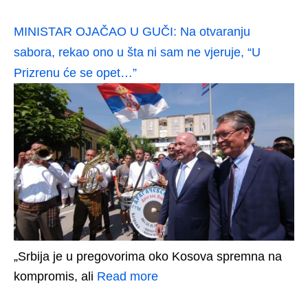
MINISTAR OJAČAO U GUČI: Na otvaranju
sabora, rekao ono u šta ni sam ne vjeruje, “U
Prizrenu će se opet…”
„Srbija je u pregovorima oko Kosova spremna na
kompromis, ali
Read more