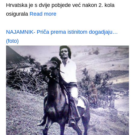
Hrvatska je s dvije pobjede već nakon 2. kola
osigurala
Read more
NAJAMNIK- Priča prema istinitom dogadjaju…
(foto)