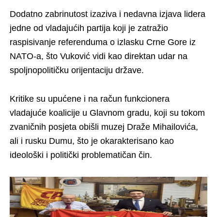
Dodatno zabrinutost izaziva i nedavna izjava lidera
jedne od vladajućih partija koji je zatražio
raspisivanje referenduma o izlasku Crne Gore iz
NATO-a, što Vuković vidi kao direktan udar na
spoljnopolitičku orijentaciju države.
Kritike su upućene i na račun funkcionera
vladajuće koalicije u Glavnom gradu, koji su tokom
zvaničnih posjeta obišli muzej Draže Mihailovića,
ali i rusku Dumu, što je okarakterisano kao
ideološki i politički problematičan čin.