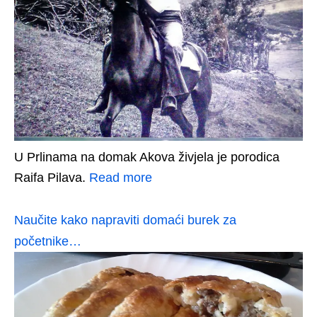
U Prlinama na domak Akova živjela je porodica
Raifa Pilava.
Read more
Naučite kako napraviti domaći burek za
početnike…