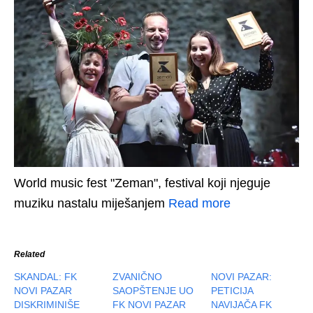
World music fest "Zeman", festival koji njeguje
muziku nastalu miješanjem
Read more
Related
SKANDAL: FK
ZVANIČNO
NOVI PAZAR:
NOVI PAZAR
SAOPŠTENJE UO
PETICIJA
DISKRIMINIŠE
FK NOVI PAZAR
NAVIJAČA FK