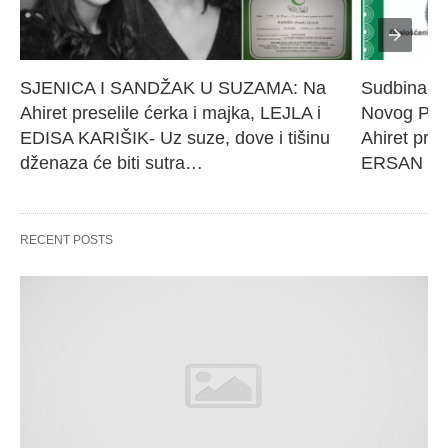
SJENICA I SANDŽAK U SUZAMA: Na 
Sudbina sl
Ahiret preselile ćerka i majka, LEJLA i 
Novog Paz
EDISA KARIŠIK- Uz suze, dove i tišinu 
Ahiret pres
dženaza će biti sutra…
ERSAN Še
RECENT POSTS