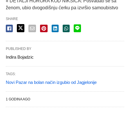
« DETALJI HORORA KOD NIKŠIĆA: Posvađao se sa
ženom, ubio dvogodišnju ćerku pa izvršio samoubistvo
SHARE
PUBLISHED BY
Indira Bojadzic
TAGS:
Novi Pazar na bolan način izgubio od Jagjelonije
1 GODINA AGO