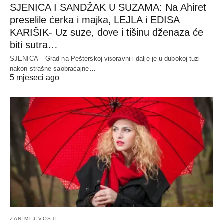
SJENICA I SANDŽAK U SUZAMA: Na Ahiret
preselile ćerka i majka, LEJLA i EDISA
KARIŠIK- Uz suze, dove i tišinu dženaza će
biti sutra…
SJENICA – Grad na Pešterskoj visoravni i dalje je u dubokoj tuzi
nakon strašne saobraćajne…
5 mjeseci ago
ZANIMLJIVOSTI