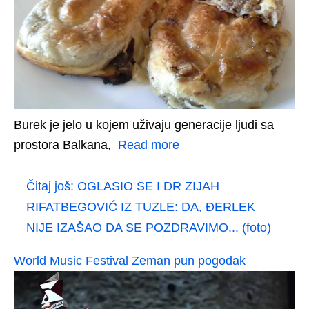
Burek je jelo u kojem uživaju generacije ljudi sa
prostora Balkana,
Read more
Čitaj još:
OGLASIO SE I DR ZIJAH
RIFATBEGOVIĆ IZ TUZLE: DA, ĐERLEK
NIJE IZAŠAO DA SE POZDRAVIMO... (foto)
World Music Festival Zeman pun pogodak