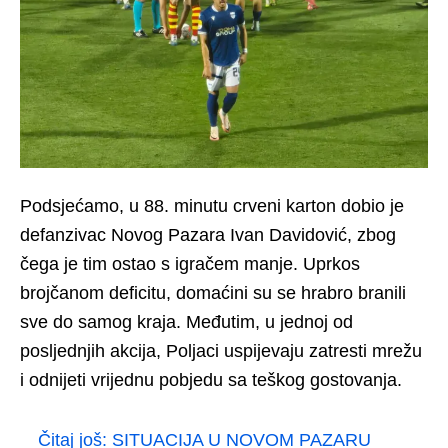
Podsjećamo, u 88. minutu crveni karton dobio je
defanzivac Novog Pazara Ivan Davidović, zbog
čega je tim ostao s igračem manje. Uprkos
brojčanom deficitu, domaćini su se hrabro branili
sve do samog kraja. Međutim, u jednoj od
posljednjih akcija, Poljaci uspijevaju zatresti mrežu
i odnijeti vrijednu pobjedu sa teškog gostovanja.
Čitaj još:
SITUACIJA U NOVOM PAZARU