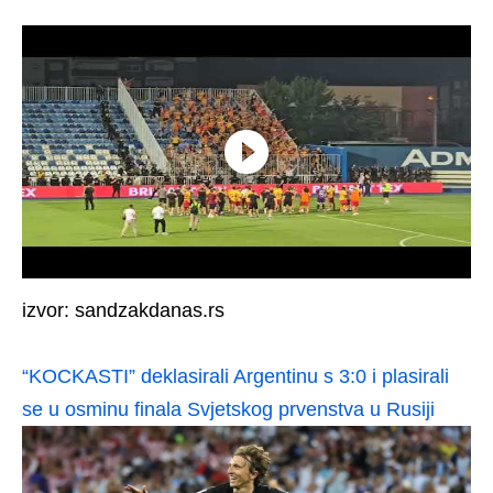
izvor: sandzakdanas.rs
“KOCKASTI” deklasirali Argentinu s 3:0 i plasirali
se u osminu finala Svjetskog prvenstva u Rusiji