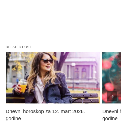
RELATED POST
Dnevni horoskop za 12. mart 2026. 
Dnevni hor
godine
godine