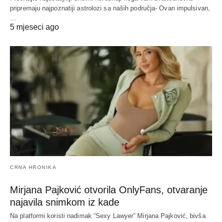
pripremaju najpoznatiji astrolozi sa naših područja- Ovan impulsivan,
…
5 mjeseci ago
CRNA HRONIKA
Mirjana Pajković otvorila OnlyFans, otvaranje
najavila snimkom iz kade
Na platformi koristi nadimak “Sexy Lawyer” Mirjana Pajković, bivša