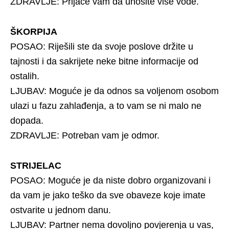
ZDRAVLJE: Prijaće vam da unosite više vode.
ŠKORPIJA
POSAO: Riješili ste da svoje poslove držite u
tajnosti i da sakrijete neke bitne informacije od
ostalih.
LJUBAV: Moguće je da odnos sa voljenom osobom
ulazi u fazu zahlađenja, a to vam se ni malo ne
dopada.
ZDRAVLJE: Potreban vam je odmor.
STRIJELAC
POSAO: Moguće je da niste dobro organizovani i
da vam je jako teško da sve obaveze koje imate
ostvarite u jednom danu.
LJUBAV: Partner nema dovoljno povjerenja u vas,