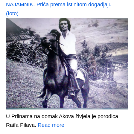
NAJAMNIK- Priča prema istinitom dogadjaju…
(foto)
U Prlinama na domak Akova živjela je porodica
Raifa Pilava.
Read more