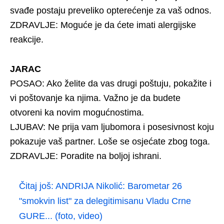
svađe postaju preveliko opterećenje za vaš odnos.
ZDRAVLJE: Moguće je da ćete imati alergijske
reakcije.
JARAC
POSAO: Ako želite da vas drugi poštuju, pokažite i
vi poštovanje ka njima. Važno je da budete
otvoreni ka novim mogućnostima.
LJUBAV: Ne prija vam ljubomora i posesivnost koju
pokazuje vaš partner. Loše se osjećate zbog toga.
ZDRAVLJE: Poradite na boljoj ishrani.
Čitaj još:
ANDRIJA Nikolić: Barometar 26
"smokvin list" za delegitimisanu Vladu Crne
GURE... (foto, video)