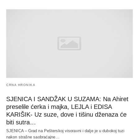
CRNA HRONIKA
SJENICA I SANDŽAK U SUZAMA: Na Ahiret
preselile ćerka i majka, LEJLA i EDISA
KARIŠIK- Uz suze, dove i tišinu dženaza će
biti sutra…
SJENICA – Grad na Pešterskoj visoravni i dalje je u dubokoj tuzi
nakon strašne saobraćajne…