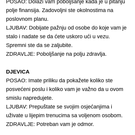
POSAO: Dolazi vam poboljšanje kada je u pitanju
polje finansija. Zadovoljni ste okolnostima na
poslovnom planu.
LJUBAV: Dobijate pažnju od osobe do koje vam je
stalo i nadate se da ćete uskoro ući u vezu.
Spremni ste da se zaljubite.
ZDRAVLJE: Poboljšanje na polju zdravlja.
DJEVICA
POSAO: Imate priliku da pokažete koliko ste
posvećeni poslu i koliko vam je važno da u ovom
smislu napredujete.
LJUBAV: Prepuštate se svojim osjećanjima i
uživate u lijepim trenucima sa voljenom osobom.
ZDRAVLJE: Potreban vam je odmor.