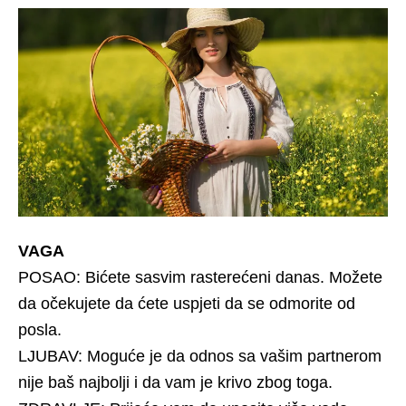
VAGA
POSAO: Bićete sasvim rasterećeni danas. Možete
da očekujete da ćete uspjeti da se odmorite od
posla.
LJUBAV: Moguće je da odnos sa vašim partnerom
nije baš najbolji i da vam je krivo zbog toga.