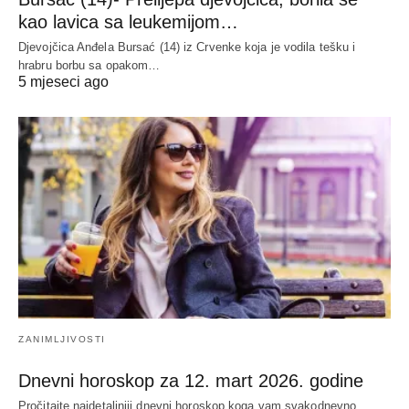
kao lavica sa leukemijom…
Djevojčica Anđela Bursać (14) iz Crvenke koja je vodila tešku i
hrabru borbu sa opakom…
5 mjeseci ago
ZANIMLJIVOSTI
Dnevni horoskop za 12. mart 2026. godine
Pročitajte najdetaljniji dnevni horoskop koga vam svakodnevno