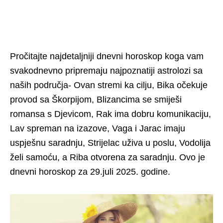
Pročitajte najdetaljniji dnevni horoskop koga vam
svakodnevno pripremaju najpoznatiji astrolozi sa
naših područja- Ovan stremi ka cilju, Bika očekuje
provod sa Škorpijom, Blizancima se smiješi
romansa s Djevicom, Rak ima dobru komunikaciju,
Lav spreman na izazove, Vaga i Jarac imaju
uspješnu saradnju, Strijelac uživa u poslu, Vodolija
želi samoću, a Riba otvorena za saradnju. Ovo je
dnevni horoskop za 29.juli 2025. godine.