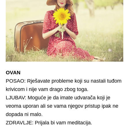
OVAN
POSAO: Rješavate probleme koji su nastali tuđom
krivicom i nije vam drago zbog toga.
LJUBAV: Moguće je da imate udvarača koji je
veoma uporan ali se vama njegov pristup ipak ne
dopada ni malo.
ZDRAVLJE: Prijala bi vam meditacija.