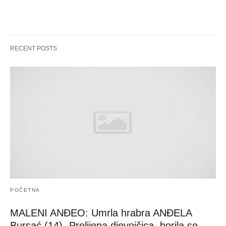
RECENT POSTS
POČETNA
MALENI ANĐEO: Umrla hrabra ANĐELA
Bursać (14)- Prelijepa djevojčica, borila se