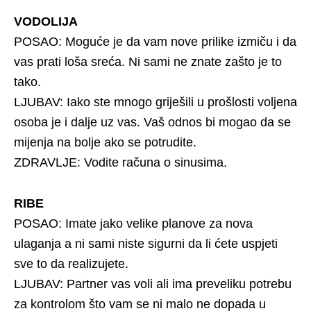
VODOLIJA
POSAO: Moguće je da vam nove prilike izmiču i da
vas prati loša sreća. Ni sami ne znate zašto je to
tako.
LJUBAV: Iako ste mnogo griješili u prošlosti voljena
osoba je i dalje uz vas. Vaš odnos bi mogao da se
mijenja na bolje ako se potrudite.
ZDRAVLJE: Vodite računa o sinusima.
RIBE
POSAO: Imate jako velike planove za nova
ulaganja a ni sami niste sigurni da li ćete uspjeti
sve to da realizujete.
LJUBAV: Partner vas voli ali ima preveliku potrebu
za kontrolom što vam se ni malo ne dopada u