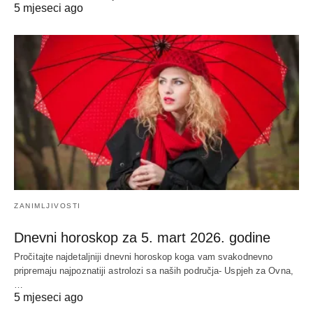
5 mjeseci ago
ZANIMLJIVOSTI
Dnevni horoskop za 5. mart 2026. godine
Pročitajte najdetaljniji dnevni horoskop koga vam svakodnevno
pripremaju najpoznatiji astrolozi sa naših područja- Uspjeh za Ovna,
…
5 mjeseci ago