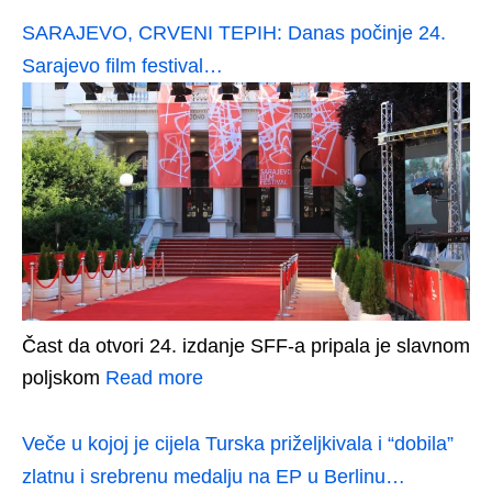
SARAJEVO, CRVENI TEPIH: Danas počinje 24.
Sarajevo film festival…
Čast da otvori 24. izdanje SFF-a pripala je slavnom
poljskom
Read more
Veče u kojoj je cijela Turska priželjkivala i “dobila”
zlatnu i srebrenu medalju na EP u Berlinu…