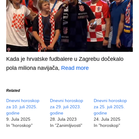
Kada je hrvatske fudbalere u Zagrebu dočekalo
pola miliona navijača,
Read more
Related
Dnevni horoskop
Dnevni horoskop
Dnevni horoskop
za 10. juli 2025.
za 29. juli 2023.
za 25. juli 2025.
godine
godine
godine
9. Jula 2025
28. Jula 2023
24. Jula 2025
In "horoskop"
In "Zanimljivosti"
In "horoskop"