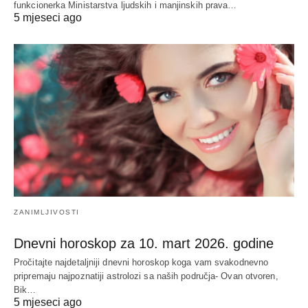
funkcionerka Ministarstva ljudskih i manjinskih prava…
5 mjeseci ago
ZANIMLJIVOSTI
Dnevni horoskop za 10. mart 2026. godine
Pročitajte najdetaljniji dnevni horoskop koga vam svakodnevno
pripremaju najpoznatiji astrolozi sa naših područja- Ovan otvoren,
Bik…
5 mjeseci ago