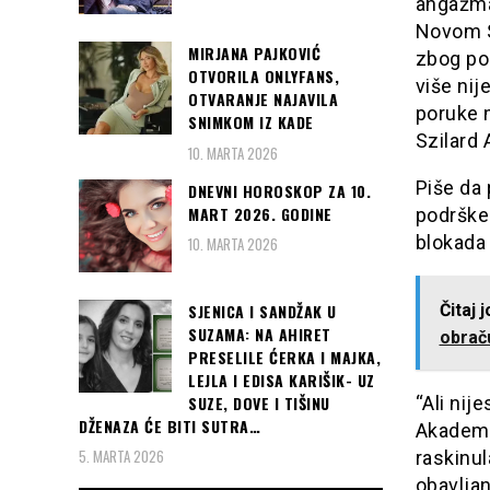
angažman
Novom S
MIRJANA PAJKOVIĆ
zbog po
OTVORILA ONLYFANS,
više ni
OTVARANJE NAJAVILA
poruke 
SNIMKOM IZ KADE
Szilard 
10. MARTA 2026
Piše da
DNEVNI HOROSKOP ZA 10.
MART 2026. GODINE
podrške 
blokada 
10. MARTA 2026
SJENICA I SANDŽAK U
Čitaj 
SUZAMA: NA AHIRET
obrač
PRESELILE ĆERKA I MAJKA,
LEJLA I EDISA KARIŠIK- UZ
SUZE, DOVE I TIŠINU
“Ali nij
DŽENAZA ĆE BITI SUTRA…
Akademi
5. MARTA 2026
raskinul
obavljan