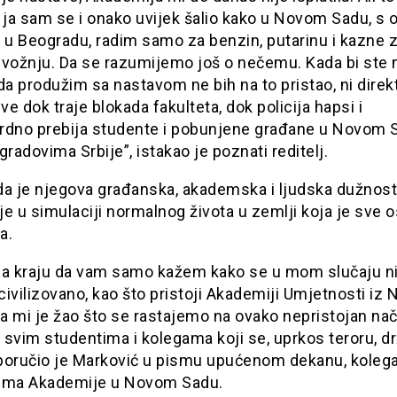
 ja sam se i onako uvijek šalio kako u Novom Sadu, s
 u Beogradu, radim samo za benzin, putarinu i kazne 
 vožnju. Da se razumijemo još o nečemu. Kada bi ste
da produžim sa nastavom ne bih na to pristao, ni direkt
sve dok traje blokada fakulteta, dok policija hapsi i
rdno prebija studente i pobunjene građane u Novom S
gradovima Srbije”, istakao je poznati reditelj.
da je njegova građanska, akademska i ljudska dužnost
e u simulaciji normalnog života u zemlji koja je sve 
a.
na kraju da vam samo kažem kako se u mom slučaju n
 civilizovano, kao što pristoji Akademiji Umjetnosti iz
da mi je žao što se rastajemo na ovako nepristojan nač
svim studentima i kolegama koji se, uprkos teroru, d
, poručio je Marković u pismu upućenom dekanu, koleg
ima Akademije u Novom Sadu.