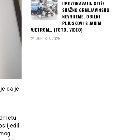
UPOZORAVAJU: STIŽE
SNAŽNO GRMLJAVINSKO
NEVRIJEME, OBILNI
PLJUSKOVI S JAKIM
VJETROM… (FOTO, VIDEO)
21. AUGUSTA 2025
je da je
edmetu
slijedili
 mog