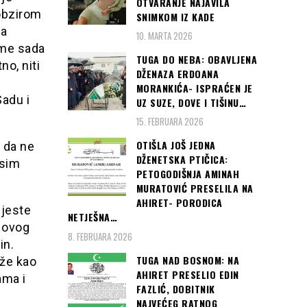
OTVARANJE NAJAVILA
 obzirom
SNIMKOM IZ KADE
za
10. MARTA 2026
 me sada
TUGA DO NEBA: OBAVLJENA
no, niti
DŽENAZA ERDOANA
MORANKIĆA- ISPRAĆEN JE
adu i
UZ SUZE, DOVE I TIŠINU…
15. FEBRUARA 2026
OTIŠLA JOŠ JEDNA
 da ne
DŽENETSKA PTIČICA:
osim
PETOGODIŠNJA AMINAH
MURATOVIĆ PRESELILA NA
AHIRET- PORODICA
ijeste
NETJEŠNA…
 Novog
8. FEBRUARA 2026
in.
TUGA NAD BOSNOM: NA
rže kao
AHIRET PRESELIO EDIN
ama i
FAZLIĆ, DOBITNIK
NAJVEĆEG RATNOG