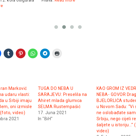
 2. kola osigurala
Pilava.
Read more
re
ran Marković
TUGA DO NEBA U
KAO GROM IZ VED
na udaru vlasti:
SARAJEVU: Preselila na
NEBA- GOVOR Dra
da u Srbiji imaju
Ahiret mlada glumıca
BJELORLIĆA stude
blem, oni izmisle
SELMA Rustempašić
u Novom Sadu: “Vi
(foto, video)
17. Juna 2021
ne oslobađate sam
mbra 2021
In "BiH"
Srbiju, nego cijeli r
šaljete u istoriju…” 
video)