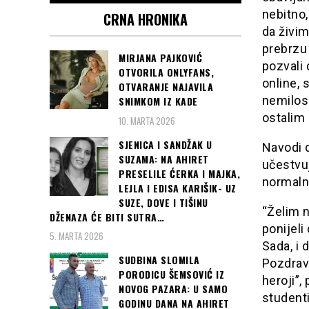
nebitno,
CRNA HRONIKA
da živim
prebrzu
MIRJANA PAJKOVIĆ
pozvali 
OTVORILA ONLYFANS,
online, 
OTVARANJE NAJAVILA
nemilos
SNIMKOM IZ KADE
ostalim 
10. MARTA 2026
SJENICA I SANDŽAK U
Navodi 
SUZAMA: NA AHIRET
učestvuj
PRESELILE ĆERKA I MAJKA,
normaln
LEJLA I EDISA KARIŠIK- UZ
SUZE, DOVE I TIŠINU
“Želim 
DŽENAZA ĆE BITI SUTRA…
ponijeli
5. MARTA 2026
Sada, i 
SUDBINA SLOMILA
Pozdrav 
PORODICU ŠEMSOVIĆ IZ
heroji”
NOVOG PAZARA: U SAMO
student
GODINU DANA NA AHIRET