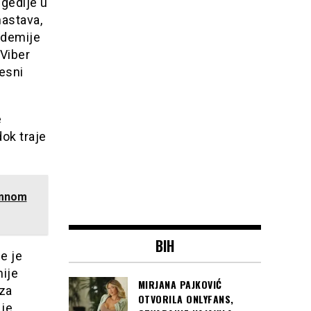
egedije u
astava,
ademije
Viber
esni
e
ok traje
 mnom
BIH
me je
nije
MIRJANA PAJKOVIĆ
 za
OTVORILA ONLYFANS,
 je