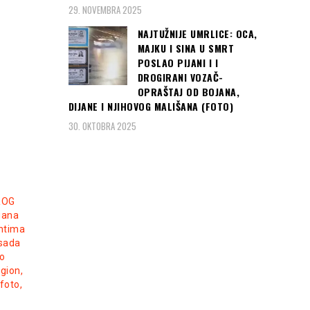
već nakon 2. kola osigurala
kompromis, ali
Read more
29. NOVEMBRA 2025
Read more
NAJTUŽNIJE UMRLICE: OCA,
MAJKU I SINA U SMRT
POSLAO PIJANI I I
DROGIRANI VOZAČ-
OPRAŠTAJ OD BOJANA,
DIJANE I NJIHOVOG MALIŠANA (FOTO)
30. OKTOBRA 2025
ROG
gana
ntima
 sada
o
egion,
(foto,