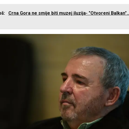
još:
Crna Gora ne smije biti muzej iluzija- "Otvoreni Balkan"..