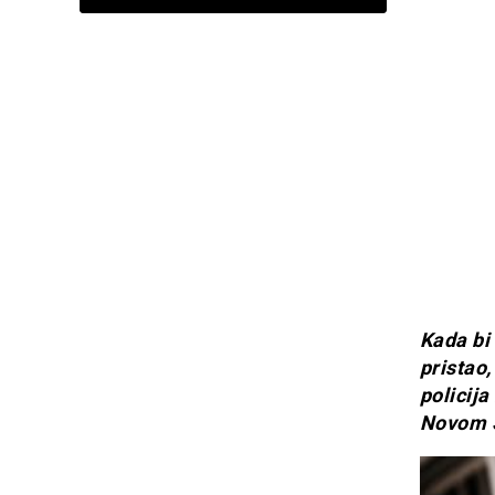
Kada bi
pristao,
policij
Novom S