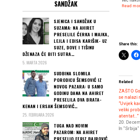
već nakon
SANDŽAK
kompromis, ali
Read more
Read mo
SJENICA I SANDŽAK U
SUZAMA: NA AHIRET
PRESELILE ĆERKA I MAJKA,
LEJLA I EDISA KARIŠIK- UZ
Share this:
SUZE, DOVE I TIŠINU
DŽENAZA ĆE BITI SUTRA…
5. MARTA 2026
SUDBINA SLOMILA
PORODICU ŠEMSOVIĆ IZ
Related
NOVOG PAZARA: U SAMO
ZAŠTO Go
GODINU DANA NA AHIRET
se nalazi 
PRESELILA DVA BRATA-
“Uvijek ka
KENAN I ERSAN ŠEMSOVIĆ…
veliki pro
25. FEBRUARA 2026
atentat…” 
20. Dece
TUGA NAD NOVIM
In "Srbija"
PAZAROM: NA AHIRET
PRESELIO FERIZ BAJROVIĆ