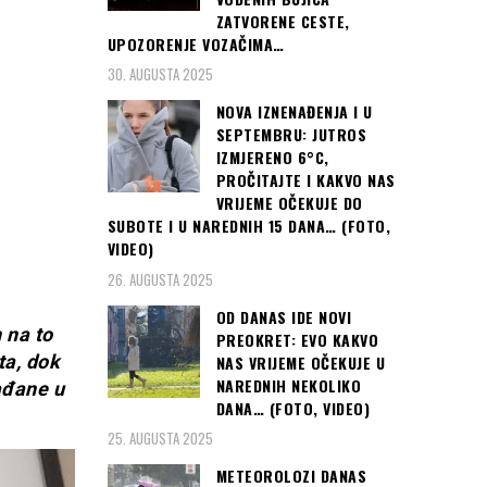
ZATVORENE CESTE,
UPOZORENJE VOZAČIMA…
30. AUGUSTA 2025
NOVA IZNENAĐENJA I U
SEPTEMBRU: JUTROS
IZMJERENO 6°C,
PROČITAJTE I KAKVO NAS
VRIJEME OČEKUJE DO
SUBOTE I U NAREDNIH 15 DANA… (FOTO,
VIDEO)
26. AUGUSTA 2025
OD DANAS IDE NOVI
 na to
PREOKRET: EVO KAKVO
ta, dok
NAS VRIJEME OČEKUJE U
NAREDNIH NEKOLIKO
ađane u
DANA… (FOTO, VIDEO)
25. AUGUSTA 2025
METEOROLOZI DANAS