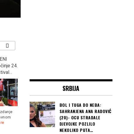
ENI
MINISTAR OJAČAO U
“KOCKASTI” deklasirali
činje 24.
GUČI: Na otvaranju
Argentinu s 3:0 i plasirali
tival…
sabora, rekao ono u šta
se u osminu finala
ni sam ne vjeruje, “U
Svjetskog prvenstva u
Prizrenu će se opet…”
Rusiji
SRBIJA
BOL I TUGA DO NEBA:
SAHRANJENA ANA RADOVIĆ
izdanje
(20)- OCU STRADALE
lavnom
re
DJEVOJKE POZLILO
„Srbija je u pregovorima
Hrvatska je s dvije pobjede
NEKOLIKO PUTA…
oko Kosova spremna na