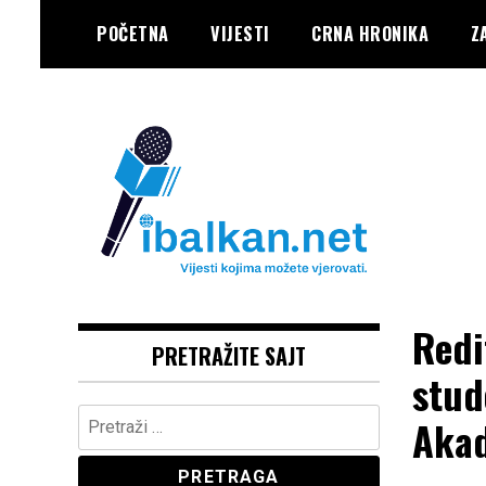
Skip
POČETNA
VIJESTI
CRNA HRONIKA
Z
to
content
Vaše Pravo, Vaš Portal
IBALKAN
Redi
PRETRAŽITE SAJT
stud
Pretraga:
Akad