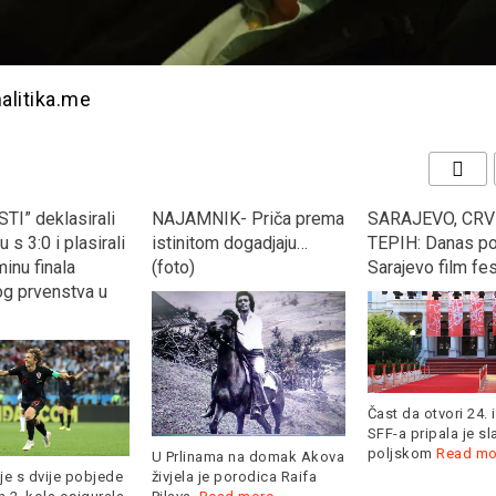
nalitika.me
TI” deklasirali
NAJAMNIK- Priča prema
SARAJEVO, CRV
 s 3:0 i plasirali
istinitom dogadjaju…
TEPIH: Danas po
inu finala
(foto)
Sarajevo film fes
og prvenstva u
Čast da otvori 24. 
SFF-a pripala je s
poljskom
Read mo
U Prlinama na domak Akova
je s dvije pobjede
živjela je porodica Raifa