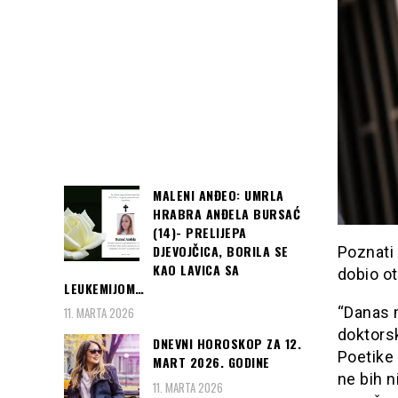
MALENI ANĐEO: UMRLA
HRABRA ANĐELA BURSAĆ
(14)- PRELIJEPA
DJEVOJČICA, BORILA SE
Poznati 
KAO LAVICA SA
dobio o
LEUKEMIJOM…
“Danas 
11. MARTA 2026
doktors
DNEVNI HOROSKOP ZA 12.
Poetike v
MART 2026. GODINE
ne bih 
11. MARTA 2026