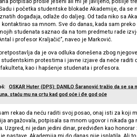
a potpisao prošle jeseni ali mi je javljeno, poslije tr
adu i početka studentske blokade Akademije, da se n
znatih događaja, odlaže do daljeg. Od tada niko sa Ak
je kontaktirao sa mnom. Sve do danas, kada sam preko 
mojih studenata saznao da na tom predmetu rade izvj
Antal i profesor Kraljačić”, naveo je Marković.
 pretpostavlja da je ova odluka donešena zbog njegov
studentskim protestima i javne izjave da neće raditi d
fakulteta, kao i hapšenje studenata i profesora.
još:
OSKAR Huter (DPS): DANILO Šaranović tražio da se sa
una, staću mu na crtu kad god oće i đe god oće
esam rekao da neću raditi svoj posao, onaj isti za koji 
ja angažovala, potpisala sa mnom ugovor i nikada ga 
a. Uzgred, ni jedan jedini dinar, predviđen kao honorar
je nastave, Akademija mi do danas nije isplatila. Ali to