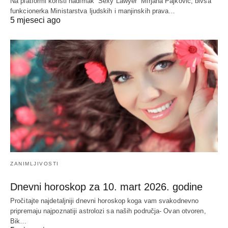
Na platformi koristi nadimak “Sexy Lawyer” Mirjana Pajković, bivša
funkcionerka Ministarstva ljudskih i manjinskih prava…
5 mjeseci ago
ZANIMLJIVOSTI
Dnevni horoskop za 10. mart 2026. godine
Pročitajte najdetaljniji dnevni horoskop koga vam svakodnevno
pripremaju najpoznatiji astrolozi sa naših područja- Ovan otvoren,
Bik…