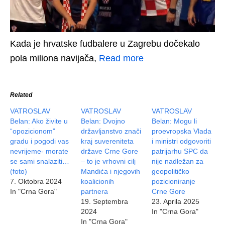
Kada je hrvatske fudbalere u Zagrebu dočekalo
pola miliona navijača,
Read more
Related
VATROSLAV
VATROSLAV
VATROSLAV
Belan: Ako živite u
Belan: Dvojno
Belan: Mogu li
“opozicionom”
državljanstvo znači
proevropska Vlada
gradu i pogodi vas
kraj suvereniteta
i ministri odgovoriti
nevrijeme- morate
države Crne Gore
patrijarhu SPC da
se sami snalaziti…
– to je vrhovni cilj
nije nadležan za
(foto)
Mandića i njegovih
geopolitičko
7. Oktobra 2024
koalicionih
pozicioniranje
In "Crna Gora"
partnera
Crne Gore
19. Septembra
23. Aprila 2025
2024
In "Crna Gora"
In "Crna Gora"