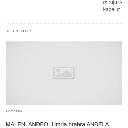
miruju- kr
kapelu“
RECENT POSTS
POČETNA
MALENI ANĐEO: Umrla hrabra ANĐELA