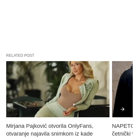
RELATED POST
Mirjana Pajković otvorila OnlyFans, 
NAPETO U 
otvaranje najavila snimkom iz kade
četnički vo