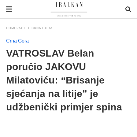
HOMEPAGE
CRNA GORA
Crna Gora
VATROSLAV Belan
poručio JAKOVU
Milatoviću: “Brisanje
sjećanja na litije” je
udžbenički primjer spina