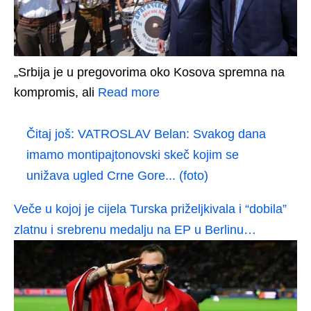
„Srbija je u pregovorima oko Kosova spremna na
kompromis, ali
Read more
Čitaj još:
VATROSLAV Belan: Svakog dana
imamo montipajtonovski skeč kojim se
unižava ugled Crne Gore... (foto)
Veče u kojoj je cijela Turska priželjkivala i “dobila”
zlatnu i srebrenu medalju na EP u Berlinu…