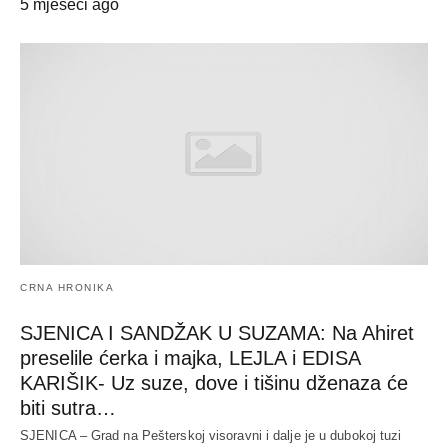
5 mjeseci ago
CRNA HRONIKA
SJENICA I SANDŽAK U SUZAMA: Na Ahiret
preselile ćerka i majka, LEJLA i EDISA
KARIŠIK- Uz suze, dove i tišinu dženaza će
biti sutra…
SJENICA – Grad na Pešterskoj visoravni i dalje je u dubokoj tuzi