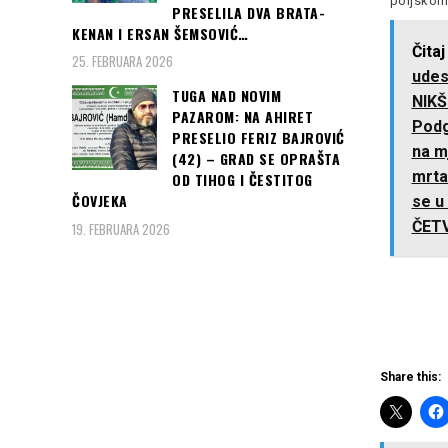
poljsko
Hrvatskoj... Kako je objavila
PRESELILA DVA BRATA-
Sandra Valterović, poznatija
zagrebačka policija, danas
kao Seksi Sandra,
KENAN I ERSAN ŠEMSOVIĆ…
oko
Read more
privedena je danas nešto
Čitaj
25. FEBRUARA 2026
Read more
udes
TUGA NAD NOVIM
NIKŠ
PAZAROM: NA AHIRET
Podg
PRESELIO FERIZ BAJROVIĆ
na m
(42) – GRAD SE OPRAŠTA
mrta
OD TIHOG I ČESTITOG
ČOVJEKA
se u
ČET
19. FEBRUARA 2026
Share this: