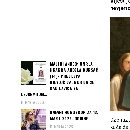
Vijest 
nevjeri
MALENI ANĐEO: UMRLA
HRABRA ANĐELA BURSAĆ
(14)- PRELIJEPA
DJEVOJČICA, BORILA SE
KAO LAVICA SA
LEUKEMIJOM…
11. MARTA 2026
DNEVNI HOROSKOP ZA 12.
MART 2026. GODINE
Dženaza
11. MARTA 2026
kuće žal