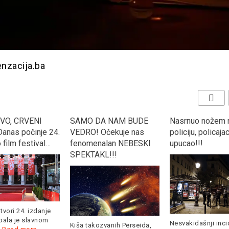
enzacija.ba
VO, CRVENI
SAMO DA NAM BUDE
Nasrnuo nožem 
anas počinje 24.
VEDRO! Očekuje nas
policiju, policaja
 film festival…
fenomenalan NEBESKI
upucao!!!
SPEKTAKL!!!
tvori 24. izdanje
pala je slavnom
Nesvakidašnji inci
Kiša takozvanih Perseida,