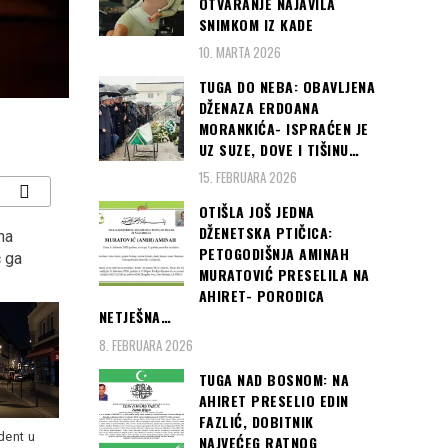
OTVARANJE NAJAVILA
SNIMKOM IZ KADE
10. MARTA 2026
TUGA DO NEBA: OBAVLJENA
DŽENAZA ERDOANA
MORANKIĆA- ISPRAĆEN JE
UZ SUZE, DOVE I TIŠINU…
15. FEBRUARA 2026
OTIŠLA JOŠ JEDNA
DŽENETSKA PTIČICA:
na
DRAMA NA CETINJU:
SARAJEVO, CRVENI
PETOGODIŠNJA AMINAH
c ga
Privedena poznata
TEPIH: Danas počinje 24
MURATOVIĆ PRESELILA NA
pjevačica iz Srbije,
Sarajevo film festival…
AHIRET- PORODICA
JEDVA JE SMIRILI …
NETJEŠNA…
8. FEBRUARA 2026
TUGA NAD BOSNOM: NA
AHIRET PRESELIO EDIN
Čast da otvori 24. izdanje
FAZLIĆ, DOBITNIK
SFF-a pripala je slavnom
dent u
NAJVEĆEG RATNOG