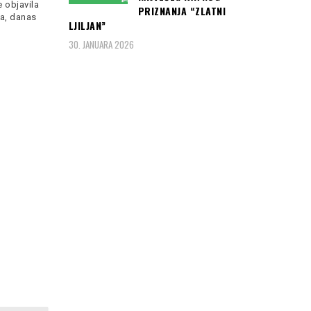
poljskom
Read more
e objavila
Sandra Valterović, poznatija
PRIZNANJA “ZLATNI
ja, danas
kao Seksi Sandra,
LJILJAN”
privedena je danas nešto
Čitaj još:
Težak
30. JANUARA 2026
Read more
udes kod
NIKŠIĆA:
Podgoričanin (27)
na mjestu ostao
mrtav, zakucao
se u kombi sa
ČETVORO DJECE