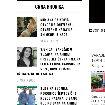
CRNA HRONIKA
MIRJANA PAJKOVIĆ
OTVORILA ONLYFANS,
OTVARANJE NAJAVILA
izvor: s
SNIMKOM IZ KADE
10. MARTA 2026
SJENICA I SANDŽAK U
SUZAMA: NA AHIRET
Nasrnuo nožem na
DRAMA NA CETINJU:
SARAJE
PRESELILE ĆERKA I MAJKA,
policiju, policajac ga
Privedena poznata
TEPIH: D
LEJLA I EDISA KARIŠIK- UZ
upucao!!!
pjevačica iz Srbije,
Sarajevo
SUZE, DOVE I TIŠINU
JEDVA JE SMIRILI …
DŽENAZA ĆE BITI SUTRA…
5. MARTA 2026
SUDBINA SLOMILA
PORODICU ŠEMSOVIĆ IZ
Čast da o
NOVOG PAZARA: U SAMO
SFF-a pri
GODINU DANA NA AHIRET
Nesvakidašnji incident u