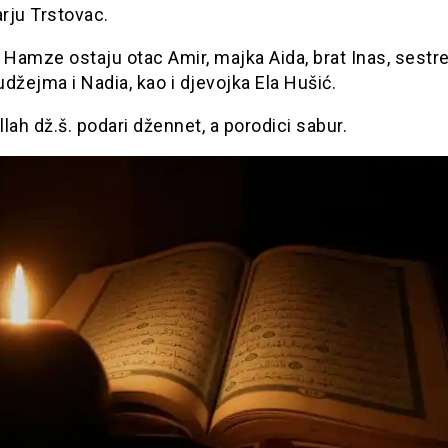
rju Trstovac.
 Hamze ostaju otac Amir, majka Aida, brat Inas, sestr
džejma i Nadia, kao i djevojka Ela Hušić.
lah dž.š. podari džennet, a porodici sabur.