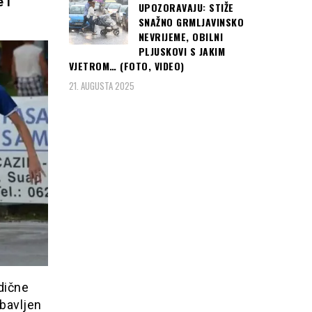
 i
UPOZORAVAJU: STIŽE
SNAŽNO GRMLJAVINSKO
NEVRIJEME, OBILNI
PLJUSKOVI S JAKIM
VJETROM… (FOTO, VIDEO)
21. AUGUSTA 2025
dične
obavljen