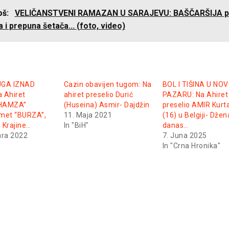
još:
VELIČANSTVENI RAMAZAN U SARAJEVU: BAŠČARŠIJA p
 i prepuna šetača... (foto, video)
UGA IZNAD
Cazin obavijen tugom: Na
BOL I TIŠINA U NO
 Ahiret
ahiret preselio Durić
PAZARU: Na Ahiret
“HAMZA”
(Huseina) Asmir- Dajdžin
preselio AMIR Kurt
met “BURZA”,
11. Maja 2021
(16) u Belgiji- Dže
j Krajine…
In "BiH"
danas…
ara 2022
7. Juna 2025
In "Crna Hronika"