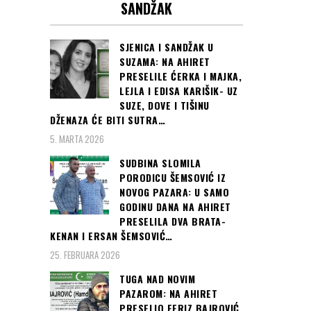
SANDŽAK
SJENICA I SANDŽAK U
SUZAMA: NA AHIRET
PRESELILE ĆERKA I MAJKA,
LEJLA I EDISA KARIŠIK- UZ
SUZE, DOVE I TIŠINU
DŽENAZA ĆE BITI SUTRA…
5. MARTA 2026
SUDBINA SLOMILA
PORODICU ŠEMSOVIĆ IZ
NOVOG PAZARA: U SAMO
GODINU DANA NA AHIRET
PRESELILA DVA BRATA-
KENAN I ERSAN ŠEMSOVIĆ…
25. FEBRUARA 2026
TUGA NAD NOVIM
PAZAROM: NA AHIRET
PRESELIO FERIZ BAJROVIĆ