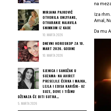
na meza
MIRJANA PAJKOVIĆ
Iza rhm.
OTVORILA ONLYFANS,
Amal, Nu
OTVARANJE NAJAVILA
SNIMKOM IZ KADE
Da mu Al
10. MARTA 2026
DNEVNI HOROSKOP ZA 10.
MART 2026. GODINE
10. MARTA 2026
SJENICA I SANDŽAK U
SUZAMA: NA AHIRET
PRESELILE ĆERKA I MAJKA,
LEJLA I EDISA KARIŠIK- UZ
SUZE, DOVE I TIŠINU
DŽENAZA ĆE BITI SUTRA…
5. MARTA 2026