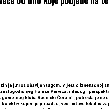
 veće od bilo koje pobjede na t
zin je jutros obavijen tugom. Vijest o iznenadnoj s
estogodišnjeg Hamze Perviza, mladog i perspekt
ogometnog kluba Radnički Ćoralići, potresla je ne 
 kolektiv kojem je pripadao, već i čitavu lokalnu za