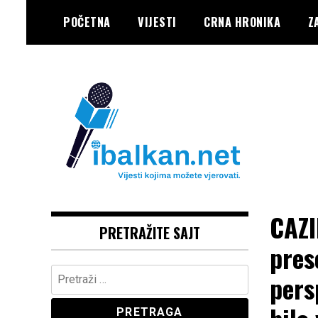
Skip
POČETNA
VIJESTI
CRNA HRONIKA
Z
to
content
Vaše Pravo, Vaš Portal
IBALKAN
CAZI
PRETRAŽITE SAJT
pres
Pretraga:
pers