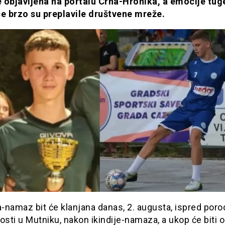
je objavljena na portalu Crna-Hronika, a emocije tuge
ce brzo su preplavile društvene mreže.
-namaz bit će klanjana danas, 2. augusta, ispred poro
osti u Mutniku, nakon ikindije-namaza, a ukop će biti 