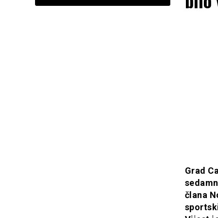
bilo
Grad Ca
sedamna
člana N
sportski