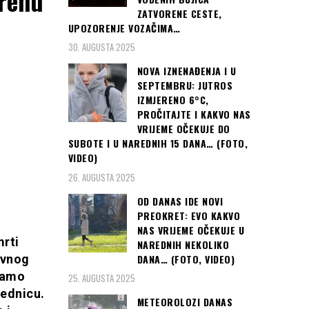
erenu
ZATVORENE CESTE,
UPOZORENJE VOZAČIMA…
30. AUGUSTA 2025
NOVA IZNENAĐENJA I U
SEPTEMBRU: JUTROS
IZMJERENO 6°C,
PROČITAJTE I KAKVO NAS
VRIJEME OČEKUJE DO
SUBOTE I U NAREDNIH 15 DANA… (FOTO,
VIDEO)
26. AUGUSTA 2025
OD DANAS IDE NOVI
PREOKRET: EVO KAKVO
NAS VRIJEME OČEKUJE U
mrti
NAREDNIH NEKOLIKO
DANA… (FOTO, VIDEO)
ivnog
samo
25. AUGUSTA 2025
jednicu.
METEOROLOZI DANAS