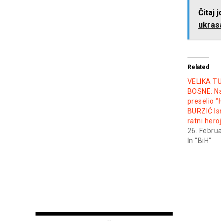
Čitaj 
ukrasa
Related
VELIKA T
BOSNE: Na
preselio 
BURZIĆ Is
ratni hero
26. Febru
In "BiH"