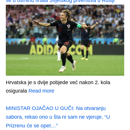
se u osminu finala Svjetskog prvenstva u Rusiji
Hrvatska je s dvije pobjede već nakon 2. kola
osigurala
Read more
MINISTAR OJAČAO U GUČI: Na otvaranju
sabora, rekao ono u šta ni sam ne vjeruje, “U
Prizrenu će se opet…”