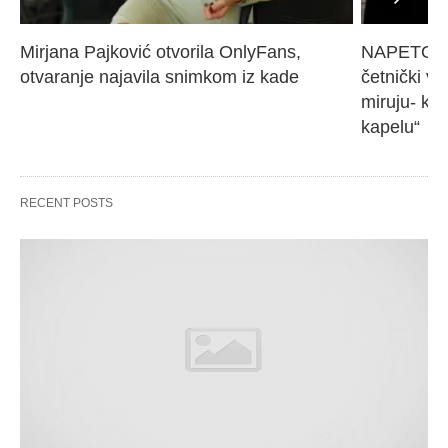
Mirjana Pajković otvorila OnlyFans, 
NAPETO U 
otvaranje najavila snimkom iz kade
četnički vo
miruju- kr
kapelu“
RECENT POSTS