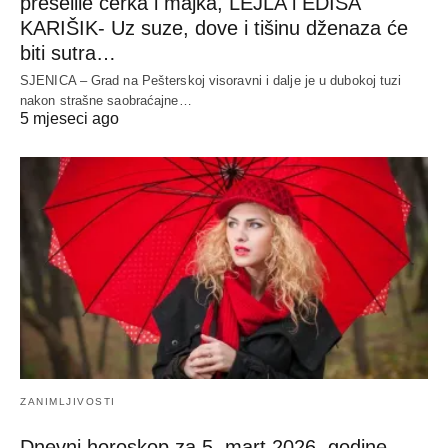
preselile ćerka i majka, LEJLA i EDISA
KARIŠIK- Uz suze, dove i tišinu dženaza će
biti sutra…
SJENICA – Grad na Pešterskoj visoravni i dalje je u dubokoj tuzi
nakon strašne saobraćajne…
5 mjeseci ago
ZANIMLJIVOSTI
Dnevni horoskop za 5. mart 2026. godine