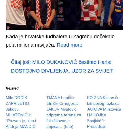
Kada je hrvatske fudbalere u Zagrebu dočekalo
pola miliona navijača,
Read more
Čitaj još:
MILO ĐUKANOVIĆ čestitao Haris:
DOSTOJNO DIVLJENJA, UZOR ZA SVIJET
Related
Mile DODIK
TIJANA Lopičić:
KO ZNA Kakav će
ZAPRIJETIO
Etnički Crnogorac
biti epilog razlaza
Jakovu
JAKOV Milatović i
JAKOVA Milatovića
MILATOVIĆU:
priprema terena za
i MILOJKA
“Pozvan je, kao i
falsifikovanje
Spajića!?:
Andrija MANDIĆ,
popisa… (foto)
Presudiće