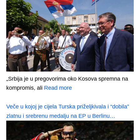
„Srbija je u pregovorima oko Kosova spremna na
kompromis, ali
Read more
Veče u kojoj je cijela Turska priželjkivala i “dobila”
zlatnu i srebrenu medalju na EP u Berlinu…