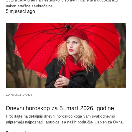
SJENICA – Grad na Pešterskoj visoravni i dalje je u dubokoj tuzi
nakon strašne saobraćajne…
5 mjeseci ago
ZANIMLJIVOSTI
Dnevni horoskop za 5. mart 2026. godine
Pročitajte najdetaljniji dnevni horoskop koga vam svakodnevno
pripremaju najpoznatiji astrolozi sa naših područja- Uspjeh za Ovna,
…