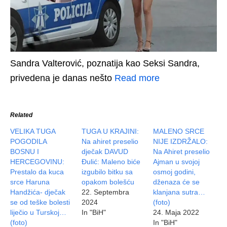
Sandra Valterović, poznatija kao Seksi Sandra,
privedena je danas nešto
Read more
Related
VELIKA TUGA
TUGA U KRAJINI:
MALENO SRCE
POGODILA
Na ahiret preselio
NIJE IZDRŽALO:
BOSNU I
dječak DAVUD
Na Ahiret preselio
HERCEGOVINU:
Đulić: Maleno biće
Ajman u svojoj
Prestalo da kuca
izgubilo bitku sa
osmoj godini,
srce Haruna
opakom bolešću
dženaza će se
Handžića- dječak
22. Septembra
klanjana sutra…
se od teške bolesti
2024
(foto)
liječio u Turskoj…
In "BiH"
24. Maja 2022
(foto)
In "BiH"