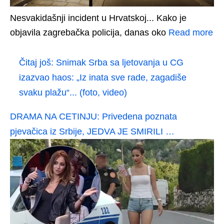
Nesvakidašnji incident u Hrvatskoj... Kako je
objavila zagrebačka policija, danas oko
Read more
Čitaj još:
Snimak Srba sa ljetovanja u CG
izazvao haos: „Iz inata sve rade, zagadiše
svaku plažu“... (foto, video)
DRAMA NA CETINJU: Privedena poznata
pjevačica iz Srbije, JEDVA JE SMIRILI …