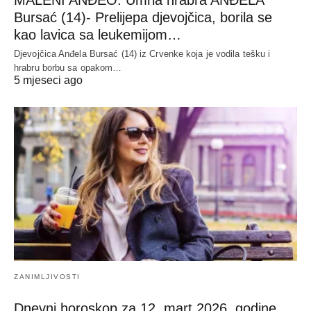
MALENI ANĐEO: Umrla hrabra ANĐELA
Bursać (14)- Prelijepa djevojčica, borila se
kao lavica sa leukemijom…
Djevojčica Anđela Bursać (14) iz Crvenke koja je vodila tešku i
hrabru borbu sa opakom…
5 mjeseci ago
ZANIMLJIVOSTI
Dnevni horoskop za 12. mart 2026. godine