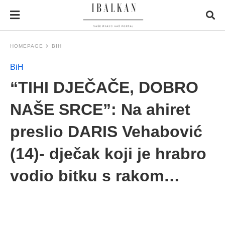
HOMEPAGE
BIH
BiH
“TIHI DJEČAČE, DOBRO
NAŠE SRCE”: Na ahiret
preslio DARIS Vehabović
(14)- dječak koji je hrabro
vodio bitku s rakom…