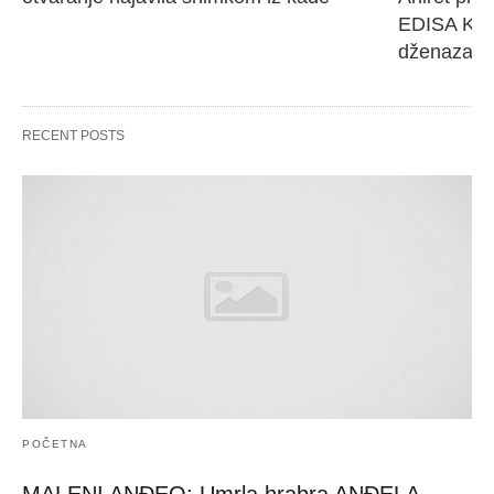
EDISA KARI
dženaza će
RECENT POSTS
POČETNA