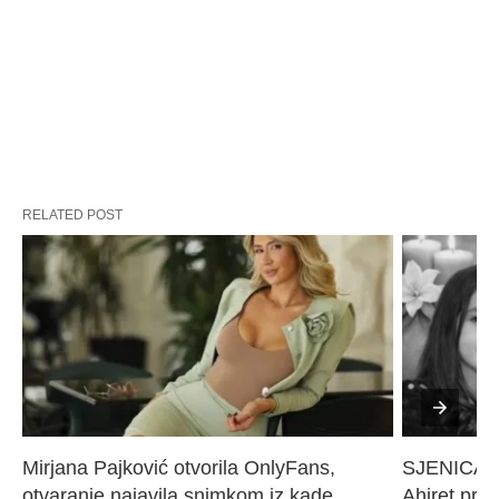
RELATED POST
Mirjana Pajković otvorila OnlyFans, 
SJENICA 
otvaranje najavila snimkom iz kade
Ahiret pres