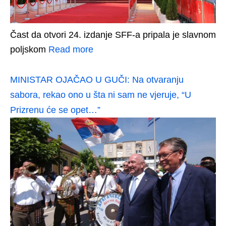
Čast da otvori 24. izdanje SFF-a pripala je slavnom
poljskom
Read more
MINISTAR OJAČAO U GUČI: Na otvaranju
sabora, rekao ono u šta ni sam ne vjeruje, “U
Prizrenu će se opet…”