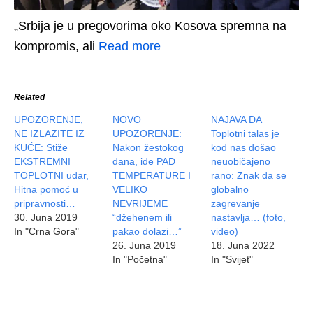
„Srbija je u pregovorima oko Kosova spremna na
kompromis, ali
Read more
Related
UPOZORENJE,
NOVO
NAJAVA DA
NE IZLAZITE IZ
UPOZORENJE:
Toplotni talas je
KUĆE: Stiže
Nakon žestokog
kod nas došao
EKSTREMNI
dana, ide PAD
neuobičajeno
TOPLOTNI udar,
TEMPERATURE I
rano: Znak da se
Hitna pomoć u
VELIKO
globalno
pripravnosti…
NEVRIJEME
zagrevanje
30. Juna 2019
“džehenem ili
nastavlja… (foto,
In "Crna Gora"
pakao dolazi…”
video)
26. Juna 2019
18. Juna 2022
In "Početna"
In "Svijet"