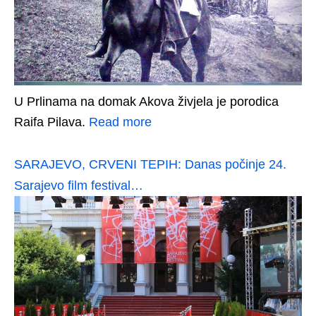
U Prlinama na domak Akova živjela je porodica
Raifa Pilava.
Read more
SARAJEVO, CRVENI TEPIH: Danas počinje 24.
Sarajevo film festival…