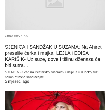
CRNA HRONIKA
SJENICA I SANDŽAK U SUZAMA: Na Ahiret
preselile ćerka i majka, LEJLA i EDISA
KARIŠIK- Uz suze, dove i tišinu dženaza će
biti sutra…
SJENICA – Grad na Pešterskoj visoravni i dalje je u dubokoj tuzi
nakon strašne saobraćajne…
5 mjeseci ago