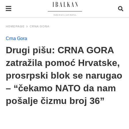
HOMEPAGE
CRNA GORA
Crna Gora
Drugi pišu: CRNA GORA
zatražila pomoć Hrvatske,
prosrpski blok se narugao
– “čekamo NATO da nam
pošalje čizmu broj 36”