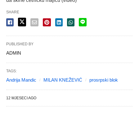
da skine četničku majicu (video)
SHARE
PUBLISHED BY
ADMlN
TAGS:
Andrija Mandic
MILAN KNEŽEVIĆ
prosrpski blok
12 MJESECI AGO