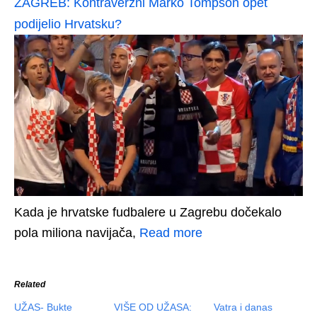
ZAGREB: Kontraverzni Marko Tompson opet
podijelio Hrvatsku?
Kada je hrvatske fudbalere u Zagrebu dočekalo
pola miliona navijača,
Read more
Related
UŽAS- Bukte
VIŠE OD UŽASA:
Vatra i danas