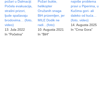
požari u Dalmaciji:
Požari bukte,
najviše problema
Počela evakuacija,
helikopter
pravi u Piperima, u
strašni prizori,
Oružanih snaga
Kučima gori- ali
ljude spašavaju
BiH prizemljen, jer
daleko od kuća…
brodovima… (foto,
MILE Dodik ne
(foto, video)
video)
radi…(foto)
14. Augusta 2025
13. Jula 2022
10. Augusta 2021
In "Crna Gora"
In "Početna"
In "BiH"