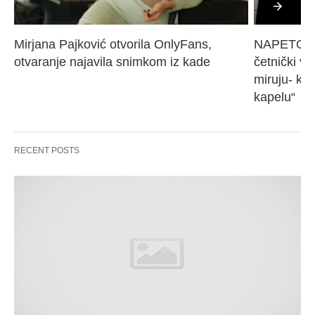
Mirjana Pajković otvorila OnlyFans, 
NAPETO U 
otvaranje najavila snimkom iz kade
četnički vo
miruju- kr
kapelu“
RECENT POSTS