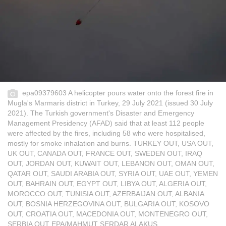
epa09379603 A helicopter pours water onto the forest fire in
Mugla's Marmaris district in Turkey, 29 July 2021 (issued 30 July
2021). The Turkish government's Disaster and Emergency
Management Presidency (AFAD) said that at least 112 people
were affected by the fires, including 58 who were hospitalised,
mostly for smoke inhalation and burns. TURKEY OUT, USA OUT,
UK OUT, CANADA OUT, FRANCE OUT, SWEDEN OUT, IRAQ
OUT, JORDAN OUT, KUWAIT OUT, LEBANON OUT, OMAN OUT,
QATAR OUT, SAUDI ARABIA OUT, SYRIA OUT, UAE OUT, YEMEN
OUT, BAHRAIN OUT, EGYPT OUT, LIBYA OUT, ALGERIA OUT,
MOROCCO OUT, TUNISIA OUT, AZERBAIJAN OUT, ALBANIA
OUT, BOSNIA HERZEGOVINA OUT, BULGARIA OUT, KOSOVO
OUT, CROATIA OUT, MACEDONIA OUT, MONTENEGRO OUT,
SERBIA OUT EPA/MAHMUT SERDAR ALAKUS