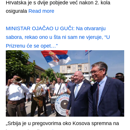
Hrvatska je s dvije pobjede već nakon 2. kola
osigurala
Read more
MINISTAR OJAČAO U GUČI: Na otvaranju
sabora, rekao ono u šta ni sam ne vjeruje, “U
Prizrenu će se opet…”
„Srbija je u pregovorima oko Kosova spremna na