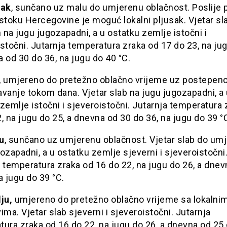
tak
, sunčano uz malu do umjerenu oblačnost. Poslije
stoku Hercegovine je moguć lokalni pljusak. Vjetar sl
na jugu jugozapadni, a u ostatku zemlje istočni i
stočni. Jutarnja temperatura zraka od 17 do 23, na jug
 od 30 do 36, na jugu do 40 °C.
, umjereno do pretežno oblačno vrijeme uz postepen
vanje tokom dana. Vjetar slab na jugu jugozapadni, a
zemlje istočni i sjeveroistočni. Jutarnja temperatura 
, na jugu do 25, a dnevna od 30 do 36, na jugu do 39 °
u
, sunčano uz umjerenu oblačnost. Vjetar slab do um
ozapadni, a u ostatku zemlje sjeverni i sjeveroistočni
 temperatura zraka od 16 do 22, na jugu do 26, a dnev
a jugu do 39 °C.
ju,
umjereno do pretežno oblačno vrijeme sa lokalni
ima. Vjetar slab sjeverni i sjeveroistočni. Jutarnja
ura zraka od 16 do 22, na jugu do 26, a dnevna od 25 