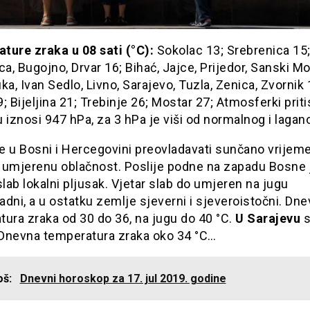
ture zraka u 08 sati (°C):
Sokolac 13; Srebrenica 15
ca, Bugojno, Drvar 16; Bihać, Jajce, Prijedor, Sanski Mo
ka, Ivan Sedlo, Livno, Sarajevo, Tuzla, Zenica, Zvornik 
; Bijeljina 21; Trebinje 26; Mostar 27; Atmosferki priti
 iznosi 947 hPa, za 3 hPa je viši od normalnog i lagano
e u Bosni i Hercegovini preovladavati sunčano vrijem
 umjerenu oblačnost. Poslije podne na zapadu Bosne 
ab lokalni pljusak. Vjetar slab do umjeren na jugu
dni, a u ostatku zemlje sjeverni i sjeveroistočni. Dn
ura zraka od 30 do 36, na jugu do 40 °C.
U Sarajevu
s
. Dnevna temperatura zraka oko 34 °C…
još:
Dnevni horoskop za 17. jul 2019. godine