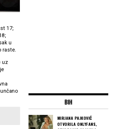
;
st 17;
18;
sak u
 raste.
e uz
je
evna
unčano
BIH
MIRJANA PAJKOVIĆ
OTVORILA ONLYFANS,