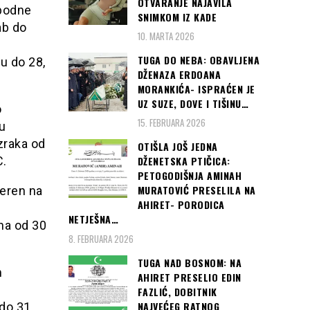
OTVARANJE NAJAVILA
 podne
SNIMKOM IZ KADE
ab do
10. MARTA 2026
TUGA DO NEBA: OBAVLJENA
u do 28,
DŽENAZA ERDOANA
MORANKIĆA- ISPRAĆEN JE
UZ SUZE, DOVE I TIŠINU…
o
15. FEBRUARA 2026
 u
zraka od
OTIŠLA JOŠ JEDNA
C.
DŽENETSKA PTIČICA:
PETOGODIŠNJA AMINAH
MURATOVIĆ PRESELILA NA
jeren na
AHIRET- PORODICA
.
NETJEŠNA…
na od 30
8. FEBRUARA 2026
TUGA NAD BOSNOM: NA
m
AHIRET PRESELIO EDIN
FAZLIĆ, DOBITNIK
NAJVEĆEG RATNOG
do 31,