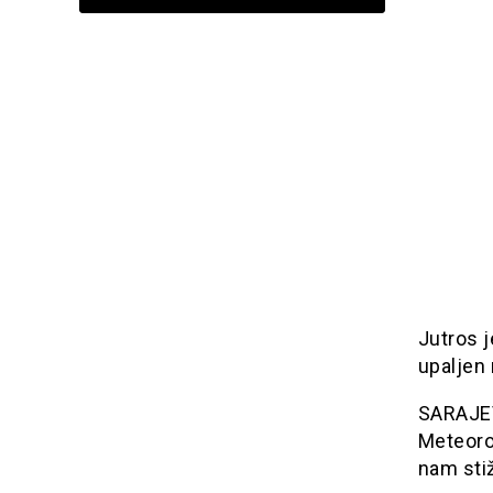
Jutros j
upaljen
SARAJEVO
Meteorol
nam stiž