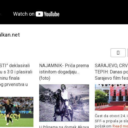
alkan.net
TI” deklasirali
NAJAMNIK- Priča prema
SARAJEVO, CRV
 s 3:0 i plasirali
istinitom dogadjaju…
TEPIH: Danas po
inu finala
(foto)
Sarajevo film fes
og prvenstva u
Čast da otvori 24. 
SFF-a pripala je s
poljskom
Read mo
U Prlinama na domak Akova