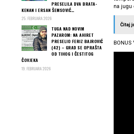
PRESELILA DVA BRATA-
na jugu 
KENAN I ERSAN ŠEMSOVIĆ…
25. FEBRUARA 2026
Čitaj 
TUGA NAD NOVIM
PAZAROM: NA AHIRET
PRESELIO FERIZ BAJROVIĆ
BONUS V
(42) – GRAD SE OPRAŠTA
OD TIHOG I ČESTITOG
ČOVJEKA
19. FEBRUARA 2026