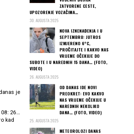
ZATVORENE CESTE,
UPOZORENJE VOZAČIMA…
30. AUGUSTA 2025
NOVA IZNENAĐENJA I U
SEPTEMBRU: JUTROS
IZMJERENO 6°C,
PROČITAJTE I KAKVO NAS
VRIJEME OČEKUJE DO
SUBOTE I U NAREDNIH 15 DANA… (FOTO,
VIDEO)
26. AUGUSTA 2025
OD DANAS IDE NOVI
 danas je
PREOKRET: EVO KAKVO
NAS VRIJEME OČEKUJE U
NAREDNIH NEKOLIKO
DANA… (FOTO, VIDEO)
… 08: 26…
vo kad
25. AUGUSTA 2025
METEOROLOZI DANAS