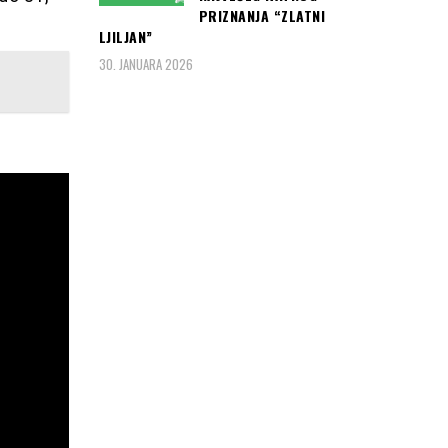
PRIZNANJA “ZLATNI
LJILJAN”
30. JANUARA 2026