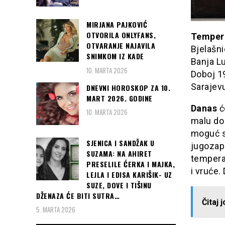
MIRJANA PAJKOVIĆ
OTVORILA ONLYFANS,
Tempera
OTVARANJE NAJAVILA
Bjelašni
SNIMKOM IZ KADE
Banja Lu
10. MARTA 2026
Doboj 19
Sarajevu
DNEVNI HOROSKOP ZA 10.
MART 2026. GODINE
Danas
ć
10. MARTA 2026
malu do
moguć sl
SJENICA I SANDŽAK U
jugozapa
SUZAMA: NA AHIRET
temperat
PRESELILE ĆERKA I MAJKA,
i vruće
LEJLA I EDISA KARIŠIK- UZ
SUZE, DOVE I TIŠINU
DŽENAZA ĆE BITI SUTRA…
Čitaj 
5. MARTA 2026