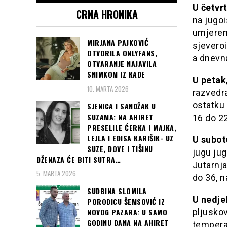
U četvr
CRNA HRONIKA
na jugoi
umjeren 
MIRJANA PAJKOVIĆ
sjeveroi
OTVORILA ONLYFANS,
a dnevna
OTVARANJE NAJAVILA
SNIMKOM IZ KADE
U petak
10. MARTA 2026
razvedra
ostatku 
SJENICA I SANDŽAK U
SUZAMA: NA AHIRET
16 do 22
PRESELILE ĆERKA I MAJKA,
LEJLA I EDISA KARIŠIK- UZ
U subot
SUZE, DOVE I TIŠINU
jugu jug
DŽENAZA ĆE BITI SUTRA…
Jutarnja
5. MARTA 2026
do 36, n
SUDBINA SLOMILA
U nedjel
PORODICU ŠEMSOVIĆ IZ
pljuskov
NOVOG PAZARA: U SAMO
GODINU DANA NA AHIRET
temperat