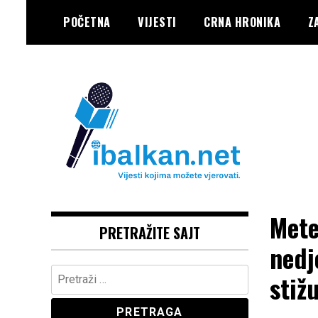
Skip
POČETNA
VIJESTI
CRNA HRONIKA
Z
to
content
Vaše Pravo, Vaš Portal
IBALKAN
Mete
PRETRAŽITE SAJT
nedj
Pretraga:
stiž