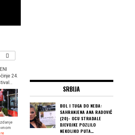
ENI
MINISTAR OJAČAO U
“KOCKASTI” deklasirali
činje 24.
GUČI: Na otvaranju
Argentinu s 3:0 i plasirali
tival…
sabora, rekao ono u šta
se u osminu finala
SRBIJA
ni sam ne vjeruje, “U
Svjetskog prvenstva u
Prizrenu će se opet…”
Rusiji
BOL I TUGA DO NEBA:
SAHRANJENA ANA RADOVIĆ
(20)- OCU STRADALE
izdanje
DJEVOJKE POZLILO
lavnom
NEKOLIKO PUTA…
re