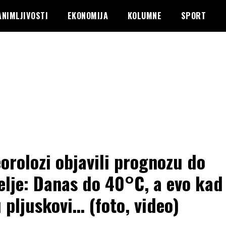
ANIMLJIVOSTI
EKONOMIJA
KOLUMNE
SPORT
orolozi objavili prognozu do
elje: Danas do 40°C, a evo ka
u pljuskovi… (foto, video)