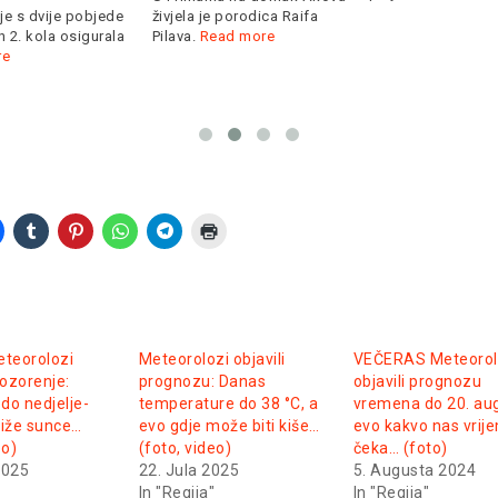
je s dvije pobjede
živjela je porodica Raifa
 2. kola osigurala
Pilava.
Read more
re
teorolozi
Meteorolozi objavili
VEČERAS Meteorol
pozorenje:
prognozu: Danas
objavili prognozu
do nedjelje-
temperature do 38 °C, a
vremena do 20. au
tiže sunce…
evo gdje može biti kiše…
evo kakvo nas vrij
eo)
(foto, video)
čeka… (foto)
2025
22. Jula 2025
5. Augusta 2024
In "Regija"
In "Regija"