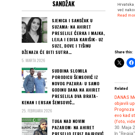
SANDŽAK
„Srbija je u pregovorima
Hrvatska 
oko Kosova spremna na
već nakon
kompromis, ali
Read more
Read mo
SJENICA I SANDŽAK U
SUZAMA: NA AHIRET
PRESELILE ĆERKA I MAJKA,
LEJLA I EDISA KARIŠIK- UZ
SUZE, DOVE I TIŠINU
DŽENAZA ĆE BITI SUTRA…
Share this:
5. MARTA 2026
SUDBINA SLOMILA
PORODICU ŠEMSOVIĆ IZ
NOVOG PAZARA: U SAMO
Related
GODINU DANA NA AHIRET
PRESELILA DVA BRATA-
DANAS Me
KENAN I ERSAN ŠEMSOVIĆ…
objavili u
Prognoza 
25. FEBRUARA 2026
evo kad s
TUGA NAD NOVIM
(foto, vid
PAZAROM: NA AHIRET
30. Maja 
PRESELIO FERIZ BAJROVIĆ
In "Regija"