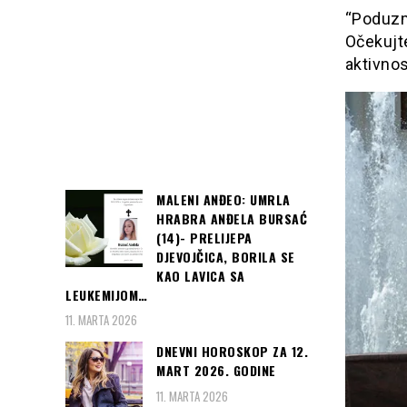
“Poduzm
Očekujt
aktivnos
MALENI ANĐEO: UMRLA
HRABRA ANĐELA BURSAĆ
(14)- PRELIJEPA
DJEVOJČICA, BORILA SE
KAO LAVICA SA
LEUKEMIJOM…
11. MARTA 2026
DNEVNI HOROSKOP ZA 12.
MART 2026. GODINE
11. MARTA 2026