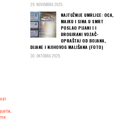
„Srbija je u pregovorima
29. NOVEMBRA 2025
Hrvatska je s dvije pobjede
oko Kosova spremna na
već nakon 2. kola osigurala
kompromis, ali
Read more
NAJTUŽNIJE UMRLICE: OCA,
Read more
MAJKU I SINA U SMRT
POSLAO PIJANI I I
DROGIRANI VOZAČ-
OPRAŠTAJ OD BOJANA,
DIJANE I NJIHOVOG MALIŠANA (FOTO)
30. OKTOBRA 2025
ozi
gusta,
eme