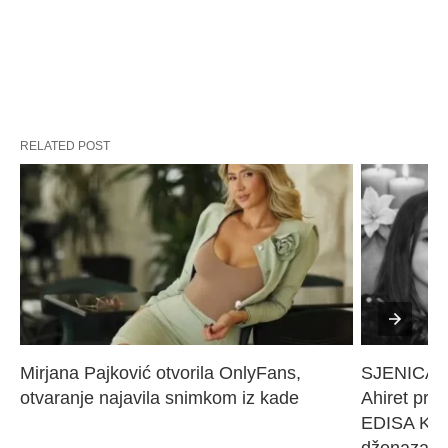
RELATED POST
Mirjana Pajković otvorila OnlyFans, 
SJENICA 
otvaranje najavila snimkom iz kade
Ahiret pres
EDISA KARI