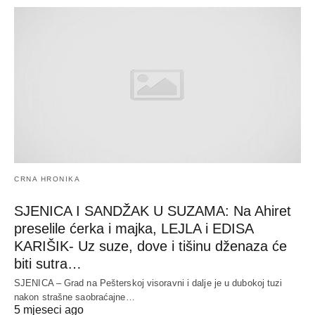
CRNA HRONIKA
SJENICA I SANDŽAK U SUZAMA: Na Ahiret
preselile ćerka i majka, LEJLA i EDISA
KARIŠIK- Uz suze, dove i tišinu dženaza će
biti sutra…
SJENICA – Grad na Pešterskoj visoravni i dalje je u dubokoj tuzi
nakon strašne saobraćajne…
5 mjeseci ago