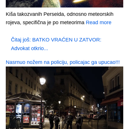
Kiša takozvanih Perseida, odnosno meteorskih
rojeva, specifična je po meteorima
Read more
Čitaj još:
BATKO VRAĆEN U ZATVOR:
Advokat otkrio...
Nasrnuo nožem na policiju, policajac ga upucao!!!