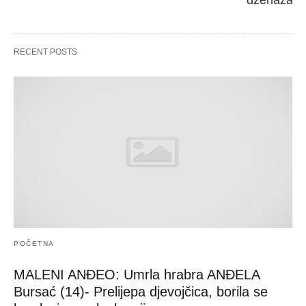
dženaza će
RECENT POSTS
POČETNA
MALENI ANĐEO: Umrla hrabra ANĐELA
Bursać (14)- Prelijepa djevojčica, borila se