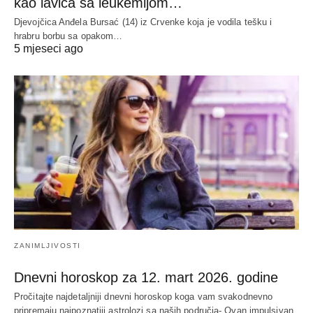
kao lavica sa leukemijom…
Djevojčica Anđela Bursać (14) iz Crvenke koja je vodila tešku i
hrabru borbu sa opakom…
5 mjeseci ago
ZANIMLJIVOSTI
Dnevni horoskop za 12. mart 2026. godine
Pročitajte najdetaljniji dnevni horoskop koga vam svakodnevno
pripremaju najpoznatiji astrolozi sa naših područja- Ovan impulsivan,