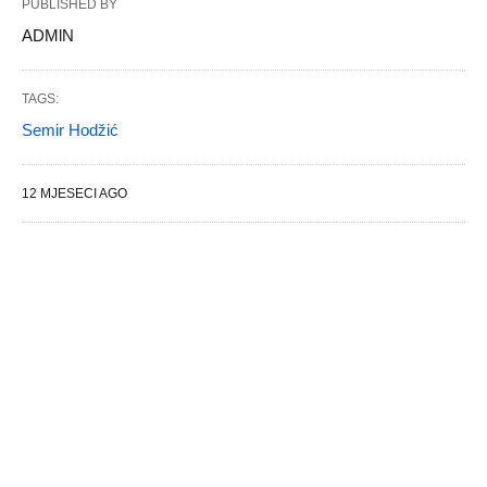
PUBLISHED BY
ADMlN
TAGS:
Semir Hodžić
12 MJESECI AGO