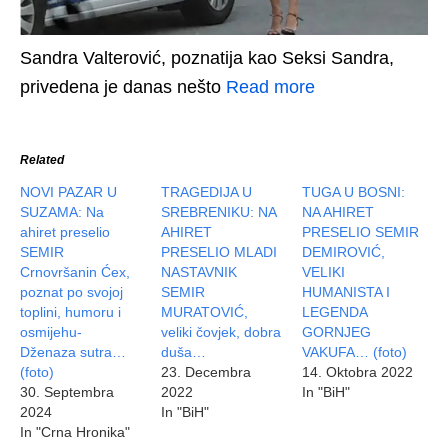
Sandra Valterović, poznatija kao Seksi Sandra,
privedena je danas nešto
Read more
Related
NOVI PAZAR U
TRAGEDIJA U
TUGA U BOSNI:
SUZAMA: Na
SREBRENIKU: NA
NA AHIRET
ahiret preselio
AHIRET
PRESELIO SEMIR
SEMIR
PRESELIO MLADI
DEMIROVIĆ,
Crnovršanin Ćex,
NASTAVNIK
VELIKI
poznat po svojoj
SEMIR
HUMANISTA I
toplini, humoru i
MURATOVIĆ,
LEGENDA
osmijehu-
veliki čovjek, dobra
GORNJEG
Dženaza sutra…
duša…
VAKUFA… (foto)
(foto)
23. Decembra
14. Oktobra 2022
30. Septembra
2022
In "BiH"
2024
In "BiH"
In "Crna Hronika"