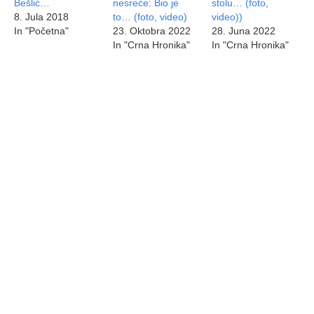
Bešlić…
nesreće: Bio je
stolu… (foto,
8. Jula 2018
to… (foto, video)
video))
In "Početna"
23. Oktobra 2022
28. Juna 2022
In "Crna Hronika"
In "Crna Hronika"