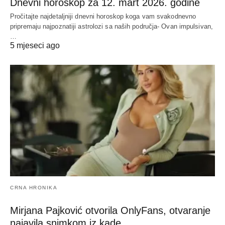
Dnevni horoskop za 12. mart 2026. godine
Pročitajte najdetaljniji dnevni horoskop koga vam svakodnevno
pripremaju najpoznatiji astrolozi sa naših područja- Ovan impulsivan,
…
5 mjeseci ago
CRNA HRONIKA
Mirjana Pajković otvorila OnlyFans, otvaranje
najavila snimkom iz kade