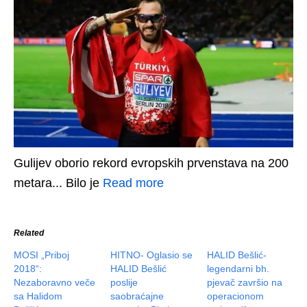
Gulijev oborio rekord evropskih prvenstava na 200
metara... Bilo je
Read more
Related
MOSI „Priboj
HITNO- Oglasio se
HALID Bešlić-
2018“:
HALID Bešlić
legendarni bh.
Nezaboravno veče
poslije
pjevač završio na
sa Halidom
saobraćajne
operacionom