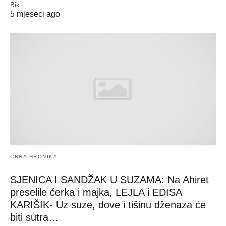
Bik…
5 mjeseci ago
CRNA HRONIKA
SJENICA I SANDŽAK U SUZAMA: Na Ahiret
preselile ćerka i majka, LEJLA i EDISA
KARIŠIK- Uz suze, dove i tišinu dženaza će
biti sutra…