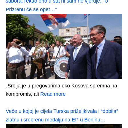
sabora, rekao ono u šta ni sam ne vjeruje, “U
Prizrenu će se opet…”
„Srbija je u pregovorima oko Kosova spremna na
kompromis, ali
Read more
Veče u kojoj je cijela Turska priželjkivala i “dobila”
zlatnu i srebrenu medalju na EP u Berlinu…