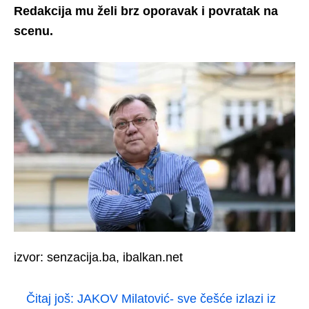
Redakcija mu želi brz oporavak i povratak na
scenu.
izvor: senzacija.ba, ibalkan.net
Čitaj još:
JAKOV Milatović- sve češće izlazi iz