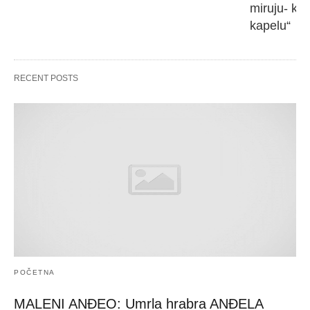
miruju- kr
kapelu“
RECENT POSTS
POČETNA
MALENI ANĐEO: Umrla hrabra ANĐELA