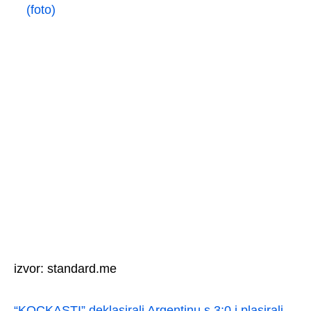
(foto)
izvor: standard.me
“KOCKASTI” deklasirali Argentinu s 3:0 i plasirali