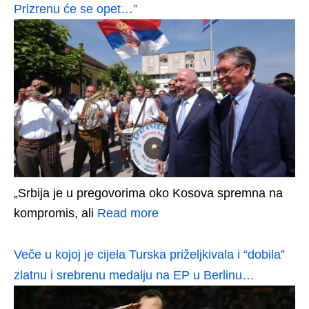
Prizrenu će se opet…”
„Srbija je u pregovorima oko Kosova spremna na
kompromis, ali
Read more
Veče u kojoj je cijela Turska priželjkivala i “dobila”
zlatnu i srebrenu medalju na EP u Berlinu…