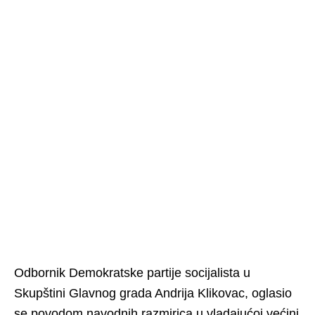
Odbornik Demokratske partije socijalista u
Skupštini Glavnog grada Andrija Klikovac, oglasio
se povodom navodnih razmirica u vladajućoj većini