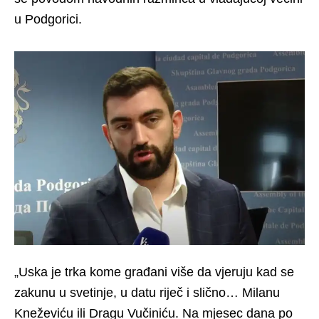
u Podgorici.
„Uska je trka kome građani više da vjeruju kad se
zakunu u svetinje, u datu riječ i slično… Milanu
Kneževiću ili Dragu Vučiniću. Na mjesec dana po