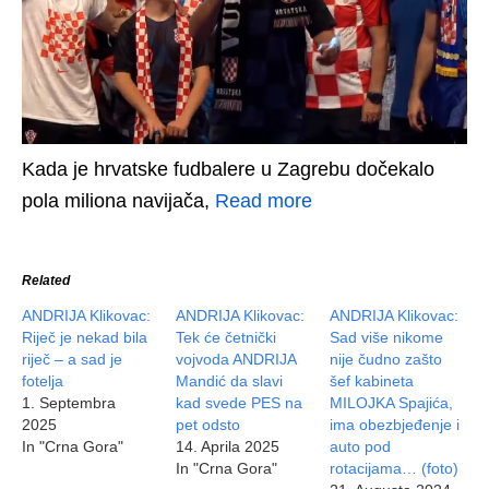
Kada je hrvatske fudbalere u Zagrebu dočekalo
pola miliona navijača,
Read more
Related
ANDRIJA Klikovac:
ANDRIJA Klikovac:
ANDRIJA Klikovac:
Riječ je nekad bila
Tek će četnički
Sad više nikome
riječ – a sad je
vojvoda ANDRIJA
nije čudno zašto
fotelja
Mandić da slavi
šef kabineta
1. Septembra
kad svede PES na
MILOJKA Spajića,
2025
pet odsto
ima obezbjeđenje i
In "Crna Gora"
14. Aprila 2025
auto pod
In "Crna Gora"
rotacijama… (foto)