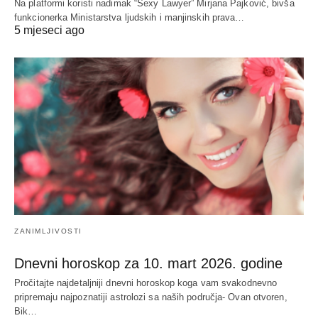
Na platformi koristi nadimak “Sexy Lawyer” Mirjana Pajković, bivša
funkcionerka Ministarstva ljudskih i manjinskih prava…
5 mjeseci ago
ZANIMLJIVOSTI
Dnevni horoskop za 10. mart 2026. godine
Pročitajte najdetaljniji dnevni horoskop koga vam svakodnevno
pripremaju najpoznatiji astrolozi sa naših područja- Ovan otvoren,
Bik…