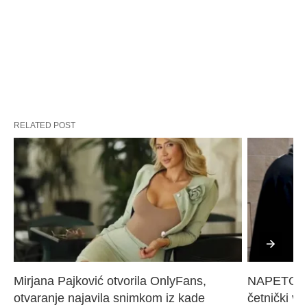
RELATED POST
Mirjana Pajković otvorila OnlyFans, 
NAPETO U 
otvaranje najavila snimkom iz kade
četnički vo