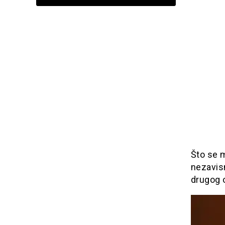
Što se m
nezavisn
drugog 