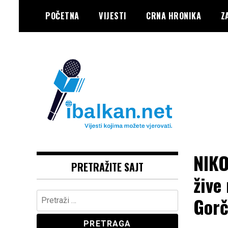
Skip
POČETNA
VIJESTI
CRNA HRONIKA
Z
to
content
Vaše Pravo, Vaš Portal
IBALKAN
NIKO
PRETRAŽITE SAJT
žive
Pretraga:
Gorč