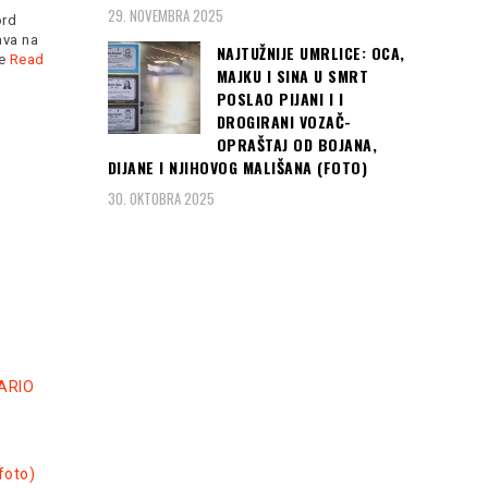
29. NOVEMBRA 2025
u Zagrebu dočekalo pola
ord
miliona navijača,
Read more
ava na
NAJTUŽNIJE UMRLICE: OCA,
Hrvatska je s dvije pobjede
je
Read
već nakon 2. kola osigurala
MAJKU I SINA U SMRT
Read more
POSLAO PIJANI I I
DROGIRANI VOZAČ-
OPRAŠTAJ OD BOJANA,
DIJANE I NJIHOVOG MALIŠANA (FOTO)
30. OKTOBRA 2025
DARIO
foto)