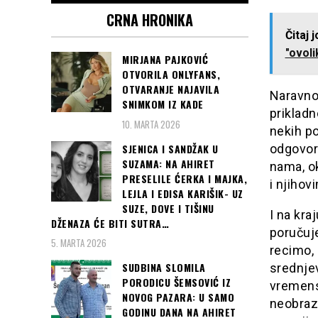
CRNA HRONIKA
Čitaj 
"ovoli
MIRJANA PAJKOVIĆ
OTVORILA ONLYFANS,
OTVARANJE NAJAVILA
Naravno,
SNIMKOM IZ KADE
prikladn
10. MARTA 2026
nekih po
SJENICA I SANDŽAK U
odgovori
SUZAMA: NA AHIRET
nama, ok
PRESELILE ĆERKA I MAJKA,
i njiho
LEJLA I EDISA KARIŠIK- UZ
SUZE, DOVE I TIŠINU
I na kra
DŽENAZA ĆE BITI SUTRA…
poručuj
5. MARTA 2026
recimo, 
SUDBINA SLOMILA
srednjev
PORODICU ŠEMSOVIĆ IZ
vremensk
NOVOG PAZARA: U SAMO
neobrazo
GODINU DANA NA AHIRET