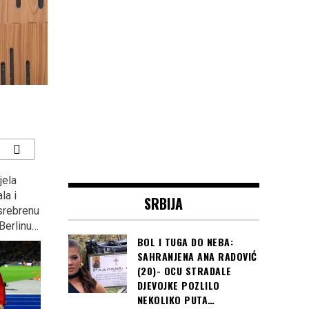
jela
ZAGREB: Kontraverzni
“KOCKASTI” deklasirali
la i
Marko Tompson opet
Argentinu s 3:0 i plasirali
SRBIJA
 srebrenu
podijelio Hrvatsku?
se u osminu finala
Berlinu…
Svjetskog prvenstva u
BOL I TUGA DO NEBA:
Rusiji
SAHRANJENA ANA RADOVIĆ
(20)- OCU STRADALE
DJEVOJKE POZLILO
NEKOLIKO PUTA…
Kada je hrvatske fudbalere