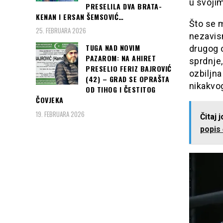
u svojim
PRESELILA DVA BRATA-
KENAN I ERSAN ŠEMSOVIĆ…
Što se m
25. FEBRUARA 2026
nezavisn
TUGA NAD NOVIM
drugog 
PAZAROM: NA AHIRET
sprdnje,
PRESELIO FERIZ BAJROVIĆ
ozbiljn
(42) – GRAD SE OPRAŠTA
nikakvog
OD TIHOG I ČESTITOG
ČOVJEKA
19. FEBRUARA 2026
Čitaj 
popis 