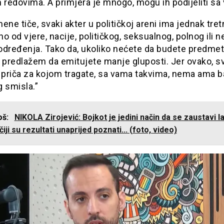
 redovima. A primjera je mnogo, mogu ih podijeliti sa
ene tiče, svaki akter u političkoj areni ima jednak tre
o od vjere, nacije, političkog, seksualnog, polnog ili 
određenja. Tako da, ukoliko nećete da budete predmet
 predlažem da emitujete manje gluposti. Jer ovako, s
a priča za kojom tragate, sa vama takvima, nema ama b
 smisla.”
još:
NIKOLA Zirojević: Bojkot je jedini način da se zaustavi la
čiji su rezultati unaprijed poznati... (foto, video)