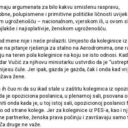
maju argumenata za bilo kakvu smislenu raspravu,
ne, polupismene i primitivne političke ličnosti uvije
m ugroženošću – nacionalnom, vjerskom ili, u ovom sl
ajlakše i najisplativije, ženskom ugroženošću.
od mene nije i neće prolaziti. Umjesto da koleginice i
e na pitanje rješenja za stalno na Aerodromima, one 
u na teren pola koleginice na koju se isto odnosi. Kad
ar Vučić za njihovu ministarku ustvrdio da je “ustrept
nijesu čule. Jer ipak, gazda je gazda, čak i onda kad vri
žava žene.
ih čuo ni da su ikad stale u zaštitu koleginica iz opozi
a je opoziciona poslanica, u plenarnoj sali, psovana 
iti onda kada je, u toj istoj sali, opozicionoj poslanici f
o od strane kolege. Jer za koleginice iz PES-a, kao i n
one partnerke, ženska prava počinju i završavaju samo
Za druge ne važe.