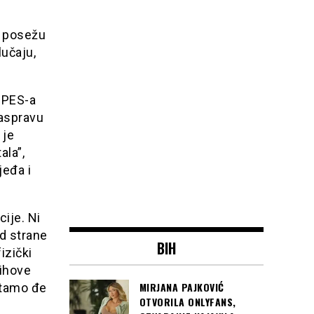
k posežu
učaju,
z PES-a
raspravu
 je
ala”,
jeđa i
cije. Ni
od strane
BIH
izički
jihove
MIRJANA PAJKOVIĆ
 tamo đe
OTVORILA ONLYFANS,