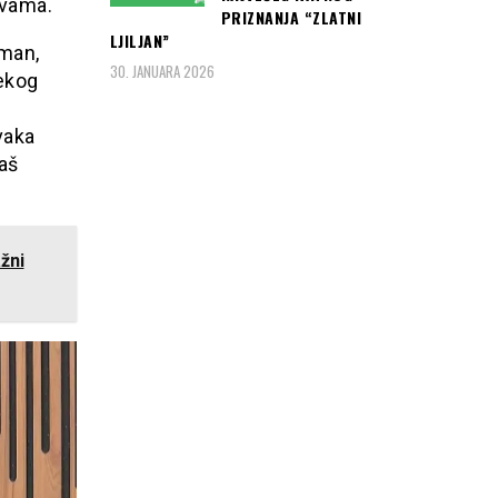
 vama.
PRIZNANJA “ZLATNI
LJILJAN”
tman,
30. JANUARA 2026
nekog
vaka
aš
žni