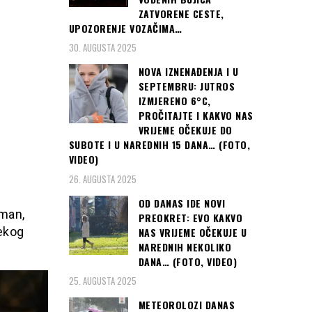
ZATVORENE CESTE,
UPOZORENJE VOZAČIMA…
30. AUGUSTA 2025
NOVA IZNENAĐENJA I U
SEPTEMBRU: JUTROS
IZMJERENO 6°C,
PROČITAJTE I KAKVO NAS
VRIJEME OČEKUJE DO
SUBOTE I U NAREDNIH 15 DANA… (FOTO,
VIDEO)
26. AUGUSTA 2025
OD DANAS IDE NOVI
tman,
PREOKRET: EVO KAKVO
nekog
NAS VRIJEME OČEKUJE U
NAREDNIH NEKOLIKO
DANA… (FOTO, VIDEO)
25. AUGUSTA 2025
METEOROLOZI DANAS