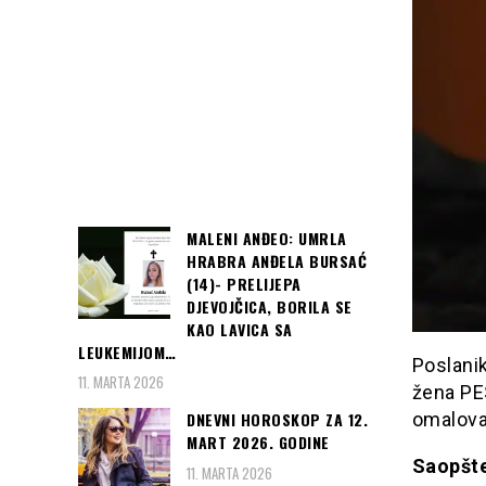
MALENI ANĐEO: UMRLA
HRABRA ANĐELA BURSAĆ
(14)- PRELIJEPA
DJEVOJČICA, BORILA SE
KAO LAVICA SA
LEUKEMIJOM…
Poslanik
11. MARTA 2026
žena PES
omalova
DNEVNI HOROSKOP ZA 12.
MART 2026. GODINE
Saopšte
11. MARTA 2026