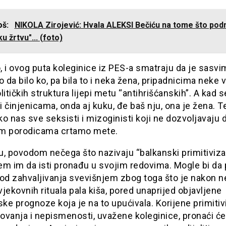
još:
NIKOLA Zirojević: Hvala ALEKSI Bečiću na tome što pod
ku žrtvu"... (foto)
 i ovog puta koleginice iz PES-a smatraju da je sasvi
o da bilo ko, pa bila to i neka žena, pripadnicima neke vl
litičkih struktura lijepi metu “antihrišćanskih”. A kad s
 činjenicama, onda aj kuku, đe baš nju, ona je žena. 
o nas sve seksisti i mizoginisti koji ne dozvoljavaju 
vim porodicama crtamo mete.
ju, povodom nečega što nazivaju “balkanski primitiviz
em im da isti pronađu u svojim redovima. Mogle bi da 
od zahvaljivanja svevišnjem zbog toga što je nakon n
jekovnih rituala pala kiša, pored unaprijed objavljene
e prognoze koja je na to upućivala. Korijene primiti
vanja i nepismenosti, uvažene koleginice, pronaći ćet