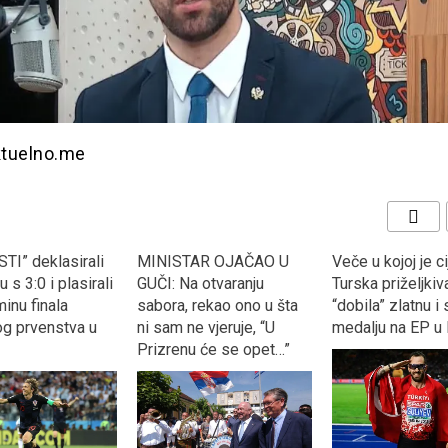
ktuelno.me
TI” deklasirali
MINISTAR OJAČAO U
Veče u kojoj je ci
 s 3:0 i plasirali
GUČI: Na otvaranju
Turska priželjkiva
inu finala
sabora, rekao ono u šta
“dobila” zlatnu i
og prvenstva u
ni sam ne vjeruje, “U
medalju na EP u 
Prizrenu će se opet…”