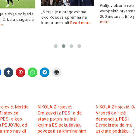
Gulijev oborio rek
evropskih prvenst
„Srbija je u pregovorima
je s dvije pobjede
200 metara... Bilo 
oko Kosova spremna na
 2. kola osigurala
more
kompromis, ali
Read more
re
rojević: Možda
NIKOLA Zirojević:
NIKOLA Zirojević: 
ilatovića
Gmizavci iz PES- a da
Vraneš da liječi
z PES- a kao
stave potpis na laži
demenciju, PES i
 PEJOVIĆ, od
kojima ES pokušavaju
Demokrate da mu
 smo navikli
povezati sa kriminalnim
uskrate podršku… (