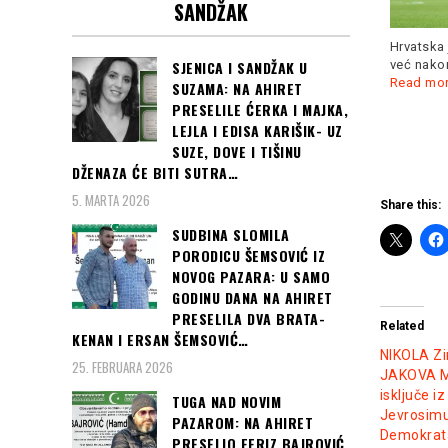
SANDŽAK
u Zagrebu dočekalo pola
Gulijev oborio rekord
miliona navijača,
Read more
evropskih prvenstava na
Hrvatska 
200 metara... Bilo je
Read
SJENICA I SANDŽAK U
već nakon
more
Read mo
SUZAMA: NA AHIRET
PRESELILE ĆERKA I MAJKA,
LEJLA I EDISA KARIŠIK- UZ
SUZE, DOVE I TIŠINU
DŽENAZA ĆE BITI SUTRA…
5. MARTA 2026
Share this:
SUDBINA SLOMILA
PORODICU ŠEMSOVIĆ IZ
NOVOG PAZARA: U SAMO
GODINU DANA NA AHIRET
PRESELILA DVA BRATA-
Related
KENAN I ERSAN ŠEMSOVIĆ…
NIKOLA Zi
25. FEBRUARA 2026
JAKOVA M
isključe i
TUGA NAD NOVIM
Jevrosimu
PAZAROM: NA AHIRET
Demokrata
PRESELIO FERIZ BAJROVIĆ