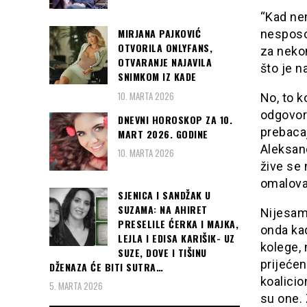
“Kad ne
MIRJANA PAJKOVIĆ
nesposob
OTVORILA ONLYFANS,
za neko
OTVARANJE NAJAVILA
što je n
SNIMKOM IZ KADE
10. MARTA 2026
No, to k
odgovor
DNEVNI HOROSKOP ZA 10.
prebacaj
MART 2026. GODINE
Aleksand
10. MARTA 2026
žive se 
omalova
SJENICA I SANDŽAK U
SUZAMA: NA AHIRET
Nijesam 
PRESELILE ĆERKA I MAJKA,
onda kad
LEJLA I EDISA KARIŠIK- UZ
kolege, n
SUZE, DOVE I TIŠINU
prijećen
DŽENAZA ĆE BITI SUTRA…
koalici
5. MARTA 2026
su one. 