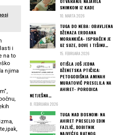
OTVARANJE NAJAVILA
SNIMKOM IZ KADE
nosi
10. MARTA 2026
TUGA DO NEBA: OBAVLJENA
DŽENAZA ERDOANA
MORANKIĆA- ISPRAĆEN JE
m
UZ SUZE, DOVE I TIŠINU…
asti i
15. FEBRUARA 2026
e na to
Teško
OTIŠLA JOŠ JEDNA
DŽENETSKA PTIČICA:
da njima
PETOGODIŠNJA AMINAH
MURATOVIĆ PRESELILA NA
AHIRET- PORODICA
am”,
NETJEŠNA…
počnu,
8. FEBRUARA 2026
ekih
TUGA NAD BOSNOM: NA
AHIRET PRESELIO EDIN
vizma,
FAZLIĆ, DOBITNIK
e,ipak,
NAJVEĆEG RATNOG