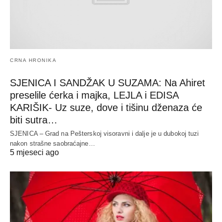
CRNA HRONIKA
SJENICA I SANDŽAK U SUZAMA: Na Ahiret
preselile ćerka i majka, LEJLA i EDISA
KARIŠIK- Uz suze, dove i tišinu dženaza će
biti sutra…
SJENICA – Grad na Pešterskoj visoravni i dalje je u dubokoj tuzi
nakon strašne saobraćajne…
5 mjeseci ago