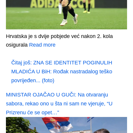
Hrvatska je s dvije pobjede već nakon 2. kola
osigurala
Read more
Čitaj još:
ZNA SE IDENTITET POGINULIH
MLADIĆA U BiH: Rođak nastradalog teško
povrijeđen... (foto)
MINISTAR OJAČAO U GUČI: Na otvaranju
sabora, rekao ono u šta ni sam ne vjeruje, “U
Prizrenu će se opet…”