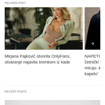
RELATED POST
Mirjana Pajković otvorila OnlyFans, 
NAPETO U 
otvaranje najavila snimkom iz kade
četnički vo
miruju- kr
kapelu“
RECENT POSTS