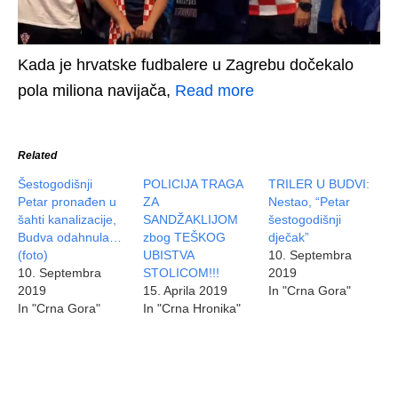
Kada je hrvatske fudbalere u Zagrebu dočekalo
pola miliona navijača,
Read more
Related
Šestogodišnji
POLICIJA TRAGA
TRILER U BUDVI:
Petar pronađen u
ZA
Nestao, “Petar
šahti kanalizacije,
SANDŽAKLIJOM
šestogodišnji
Budva odahnula…
zbog TEŠKOG
dječak”
(foto)
UBISTVA
10. Septembra
10. Septembra
STOLICOM!!!
2019
2019
15. Aprila 2019
In "Crna Gora"
In "Crna Gora"
In "Crna Hronika"