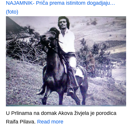
NAJAMNIK- Priča prema istinitom dogadjaju…
(foto)
U Prlinama na domak Akova živjela je porodica
Raifa Pilava.
Read more