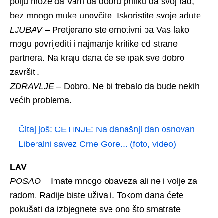
polju može da Vam da dobru priliku da svoj rad,
bez mnogo muke unovčite. Iskoristite svoje adute.
LJUBAV
– Pretjerano ste emotivni pa Vas lako
mogu povrijediti i najmanje kritike od strane
partnera. Na kraju dana će se ipak sve dobro
završiti.
ZDRAVLJE
– Dobro. Ne bi trebalo da bude nekih
većih problema.
Čitaj još:
CETINJE: Na današnji dan osnovan
Liberalni savez Crne Gore... (foto, video)
LAV
POSAO
– Imate mnogo obaveza ali ne i volje za
radom. Radije biste uživali. Tokom dana ćete
pokušati da izbjegnete sve ono što smatrate