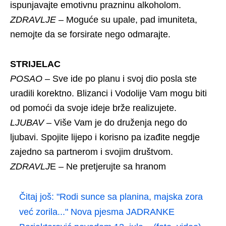
ispunjavajte emotivnu prazninu alkoholom.
ZDRAVLJE
– Moguće su upale, pad imuniteta,
nemojte da se forsirate nego odmarajte.
STRIJELAC
POSAO
– Sve ide po planu i svoj dio posla ste
uradili korektno. Blizanci i Vodolije Vam mogu biti
od pomoći da svoje ideje brže realizujete.
LJUBAV
– Više Vam je do druženja nego do
ljubavi. Spojite lijepo i korisno pa izađite negdje
zajedno sa partnerom i svojim društvom.
ZDRAVLJ
E – Ne pretjerujte sa hranom
Čitaj još:
"Rodi sunce sa planina, majska zora
već zorila..." Nova pjesma JADRANKE