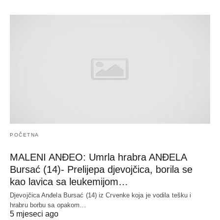
POČETNA
MALENI ANĐEO: Umrla hrabra ANĐELA
Bursać (14)- Prelijepa djevojčica, borila se
kao lavica sa leukemijom…
Djevojčica Anđela Bursać (14) iz Crvenke koja je vodila tešku i
hrabru borbu sa opakom…
5 mjeseci ago