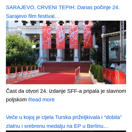
SARAJEVO, CRVENI TEPIH: Danas počinje 24.
Sarajevo film festival…
Čast da otvori 24. izdanje SFF-a pripala je slavnom
poljskom
Read more
Veče u kojoj je cijela Turska priželjkivala i “dobila”
zlatnu i srebrenu medalju na EP u Berlinu…