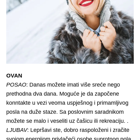
OVAN
POSAO
: Danas možete imati više sreće nego
prethodna dva dana. Moguće je da započene
konntakte u vezi veoma uspješnog i primamljivog
posla na duže staze. Sa poslovnim saradnikom
možete se malo i veseliti uz čašicu ili rekreaciju. .
LJUBAV
: Lepršavi ste, dobro raspoloženi i zračite
svojom energijom privlačeći osobe suprotnog pola.