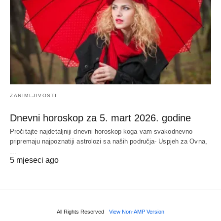
ZANIMLJIVOSTI
Dnevni horoskop za 5. mart 2026. godine
Pročitajte najdetaljniji dnevni horoskop koga vam svakodnevno
pripremaju najpoznatiji astrolozi sa naših područja- Uspjeh za Ovna,
…
5 mjeseci ago
All Rights Reserved
View Non-AMP Version