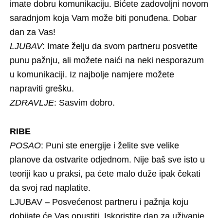
imate dobru komunikaciju. Bićete zadovoljni novom
saradnjom koja Vam može biti ponuđena. Dobar
dan za Vas!
LJUBAV
: Imate želju da svom partneru posvetite
punu pažnju, ali možete naići na neki nesporazum
u komunikaciji. Iz najbolje namjere možete
napraviti grešku.
ZDRAVLJE
: Sasvim dobro.
RIBE
POSAO
: Puni ste energije i želite sve velike
planove da ostvarite odjednom. Nije baš sve isto u
teoriji kao u praksi, pa ćete malo duže ipak čekati
da svoj rad naplatite.
LJUBAV – Posvećenost partneru i pažnja koju
dobijate će Vas opustiti. Iskoristite dan za uživanje,