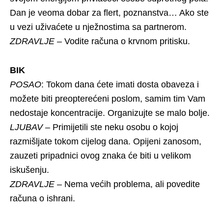
Dan je veoma dobar za flert, poznanstva… Ako ste
u vezi uživaćete u nježnostima sa partnerom.
ZDRAVLJE
– Vodite računa o krvnom pritisku.
BIK
POSAO
: Tokom dana ćete imati dosta obaveza i
možete biti preopterećeni poslom, samim tim Vam
nedostaje koncentracije. Organizujte se malo bolje.
LJUBAV
– Primijetili ste neku osobu o kojoj
razmišljate tokom cijelog dana. Opijeni zanosom,
zauzeti pripadnici ovog znaka će biti u velikom
iskušenju.
ZDRAVLJE
– Nema većih problema, ali povedite
računa o ishrani.