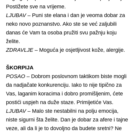
Postižete sve na vrijeme.
LJUBAV
– Puni ste elana i dan je veoma dobar za
neko novo poznanstvo. Ako ste se već zaljubili
danas će Vam ta osoba pružiti svu pažnju koju
želite.
ZDRAVLJE
– Moguća je osjetljivost kože, alergije.
ŠKORPIJA
POSAO
– Dobrom poslovnom taktikom biste mogli
da nadjačate konkurenciju. Iako to nije tipično za
Vas, laganim koracima i dobro promišljenim, ćete
postići uspjeh na duže staze. Primijetiće Vas.
LJUBAV
– Malo ste nestabilni na polju emocija,
niste sigurni šta želite. Dan je dobar za afere i tajne
veze, ali da li je to dovoljno da budete sretni? Ne