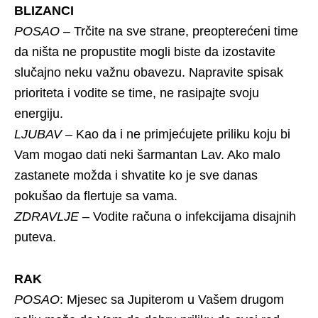
BLIZANCI
POSAO
– Trčite na sve strane, preopterećeni time
da ništa ne propustite mogli biste da izostavite
slučajno neku važnu obavezu. Napravite spisak
prioriteta i vodite se time, ne rasipajte svoju
energiju.
LJUBAV
– Kao da i ne primjećujete priliku koju bi
Vam mogao dati neki šarmantan Lav. Ako malo
zastanete možda i shvatite ko je sve danas
pokušao da flertuje sa vama.
ZDRAVLJE
– Vodite računa o infekcijama disajnih
puteva.
RAK
POSAO
: Mjesec sa Jupiterom u Vašem drugom