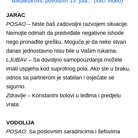
Barjaktarović povodom 13. jula... (foto, video)
JARAC
POSAO
– Niste baš zadovoljni razvojem situacije.
Nemojte odmah da predviđate negativne ishode
nego pronađite grešku. Moguće je da neke stvari
danas jednostavno nisu bile u Vašim rukama.
LJUBAV
– Sa dovoljno samopouzdanja možete
imati uspjeha kod suprotnog pola. Ako ste u braku,
odnos sa partnerom je stabilan i osjećate se
sigurno.
Zdravlje
– Konstantni bolovi u leđima i predjelu
vrata.
VODOLIJA
POSAO
: Sa poslovnim saradnicima i šefovima