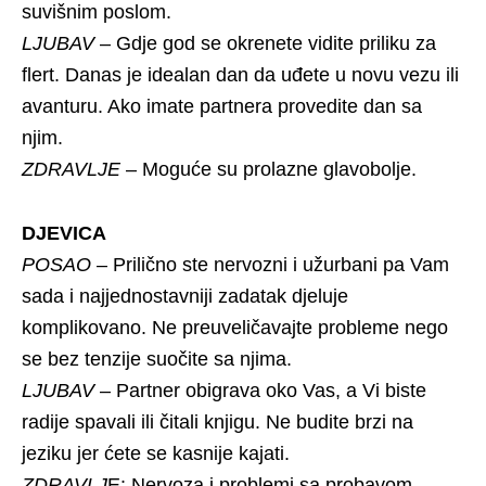
suvišnim poslom.
LJUBAV
– Gdje god se okrenete vidite priliku za
flert. Danas je idealan dan da uđete u novu vezu ili
avanturu. Ako imate partnera provedite dan sa
njim.
ZDRAVLJE
– Moguće su prolazne glavobolje.
DJEVICA
POSAO
– Prilično ste nervozni i užurbani pa Vam
sada i najjednostavniji zadatak djeluje
komplikovano. Ne preuveličavajte probleme nego
se bez tenzije suočite sa njima.
LJUBAV
– Partner obigrava oko Vas, a Vi biste
radije spavali ili čitali knjigu. Ne budite brzi na
jeziku jer ćete se kasnije kajati.
ZDRAVLJ
E: Nervoza i problemi sa probavom