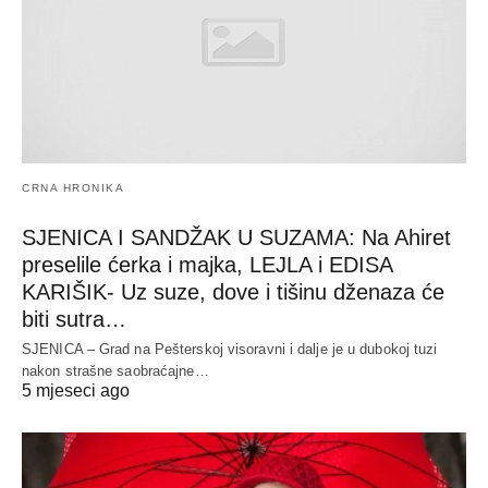
CRNA HRONIKA
SJENICA I SANDŽAK U SUZAMA: Na Ahiret
preselile ćerka i majka, LEJLA i EDISA
KARIŠIK- Uz suze, dove i tišinu dženaza će
biti sutra…
SJENICA – Grad na Pešterskoj visoravni i dalje je u dubokoj tuzi
nakon strašne saobraćajne…
5 mjeseci ago