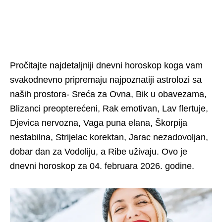
Pročitajte najdetaljniji dnevni horoskop koga vam
svakodnevno pripremaju najpoznatiji astrolozi sa
naših prostora- Sreća za Ovna, Bik u obavezama,
Blizanci preopterećeni, Rak emotivan, Lav flertuje,
Djevica nervozna, Vaga puna elana, Škorpija
nestabilna, Strijelac korektan, Jarac nezadovoljan,
dobar dan za Vodoliju, a Ribe uživaju. Ovo je
dnevni horoskop za 04. februara 2026. godine.