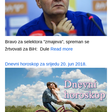
Bravo za selektora "zmajeva", spreman se
žrtvovati za BiH: Dule
Read more
Dnevni horoskop za srijedu 20. jun 2018.