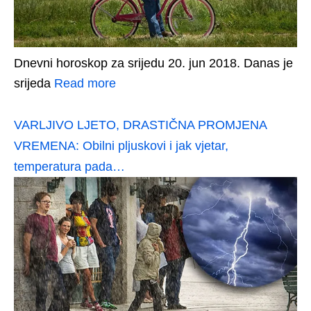
Dnevni horoskop za srijedu 20. jun 2018. Danas je
srijeda
Read more
VARLJIVO LJETO, DRASTIČNA PROMJENA
VREMENA: Obilni pljuskovi i jak vjetar,
temperatura pada…