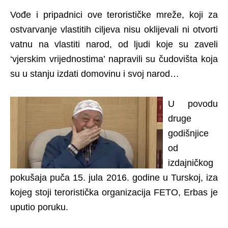
Vođe i pripadnici ove terorističke mreže, koji za
ostvarvanje vlastitih ciljeva nisu oklijevali ni otvorti
vatnu na vlastiti narod, od ljudi koje su zaveli
‘vjerskim vrijednostima’ napravili su čudovišta koja
su u stanju izdati domovinu i svoj narod…
U povodu
druge
godišnjice
od
izdajničkog
pokušaja puča 15. jula 2016. godine u Turskoj, iza
kojeg stoji teroristička organizacija FETO, Erbas je
uputio poruku.