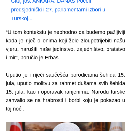
Čitaj još:
ANKARA: DANAS Počeli
predsjednički i 27. parlamentarni izbori u
Turskoj...
“U tom kontekstu je nephodno da budemo pažljiviji
kada je riječ o onima koji žele zloupotrijebiti našu
vjeru, narušiti naše jedinstvo, zajedništvo, bratstvo
i mir”, poručio je Erbas.
Uputio je i riječi saučešća porodicama šehida 15.
jula, uputio molitvu za rahmet dušama svih šehida
15. jula, kao i oporavak ranjenima. Narodu turske
zahvalio se na hrabrosti i borbi koju je pokazao u
toj noći.