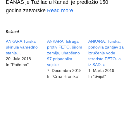
DANAS je Tužilac u Kanadi je predložio 150
godina zatvorske
Read more
Related
ANKARA Turska
ANKARA: Istraga
ANKARA: Turska,
ukinula vanredno
protiv FETO, širom
ponovila zahtjev za
stanje…
zemlje, uhapšeno
izručenje vođe
20. Jula 2018
97 pripadnika
terorista FETO- a
In "Početna"
vojske…
iz SAD- a…
7. Decembra 2018
1. Marta 2019
In "Crna Hronika"
In "Svijet"