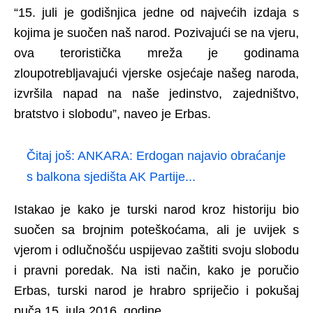
“15. juli je godišnjica jedne od najvećih izdaja s
kojima je suočen naš narod. Pozivajući se na vjeru,
ova teroristička mreža je godinama
zloupotrebljavajući vjerske osjećaje našeg naroda,
izvršila napad na naše jedinstvo, zajedništvo,
bratstvo i slobodu”, naveo je Erbas.
Čitaj još:
ANKARA: Erdogan najavio obraćanje
s balkona sjedišta AK Partije...
Istakao je kako je turski narod kroz historiju bio
suočen sa brojnim poteškoćama, ali je uvijek s
vjerom i odlučnošću uspijevao zaštiti svoju slobodu
i pravni poredak. Na isti način, kako je poručio
Erbas, turski narod je hrabro spriječio i pokušaj
puča 15. jula 2016. godine.