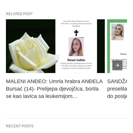
RELATED POST
MALENI ANĐEO: Umrla hrabra ANĐELA 
SANDŽAK I
Bursać (14)- Prelijepa djevojčica, borila 
preselila M
se kao lavica sa leukemijom…
do poslje
RECENT POSTS