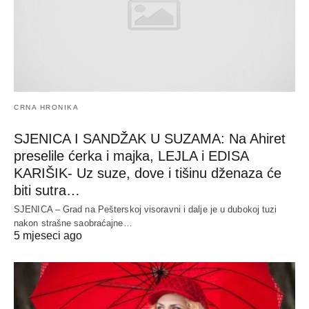
CRNA HRONIKA
SJENICA I SANDŽAK U SUZAMA: Na Ahiret
preselile ćerka i majka, LEJLA i EDISA
KARIŠIK- Uz suze, dove i tišinu dženaza će
biti sutra…
SJENICA – Grad na Pešterskoj visoravni i dalje je u dubokoj tuzi
nakon strašne saobraćajne…
5 mjeseci ago