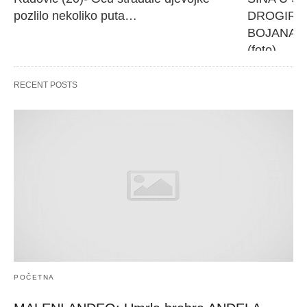
pozlilo nekoliko puta…
DROGIRANI
BOJANA, DI
(foto)
RECENT POSTS
POČETNA