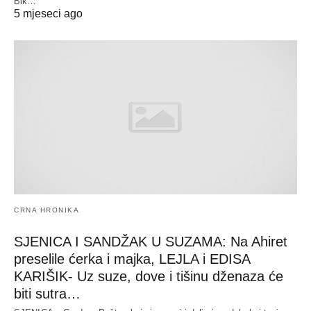
Bik…
5 mjeseci ago
CRNA HRONIKA
SJENICA I SANDŽAK U SUZAMA: Na Ahiret
preselile ćerka i majka, LEJLA i EDISA
KARIŠIK- Uz suze, dove i tišinu dženaza će
biti sutra…