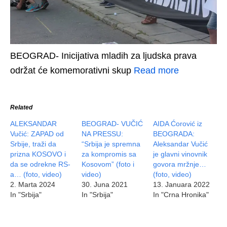
BEOGRAD- Inicijativa mladih za ljudska prava
održat će komemorativni skup
Read more
Related
ALEKSANDAR
BEOGRAD- VUČIĆ
AIDA Ćorović iz
Vučić: ZAPAD od
NA PRESSU:
BEOGRADA:
Srbije, traži da
“Srbija je spremna
Aleksandar Vučić
prizna KOSOVO i
za kompromis sa
je glavni vinovnik
da se odrekne RS-
Kosovom” (foto i
govora mržnje…
a… (foto, video)
video)
(foto, video)
2. Marta 2024
30. Juna 2021
13. Januara 2022
In "Srbija"
In "Srbija"
In "Crna Hronika"