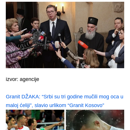
izvor: agencije
Granit DŽAKA: “Srbi su tri godine mučili mog oca u
maloj ćeliji”, slavio urlikom “Granit Kosovo”