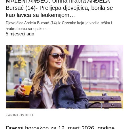
MALENI ANĐEO: Umrla hrabra ANĐELA
Bursać (14)- Prelijepa djevojčica, borila se
kao lavica sa leukemijom…
Djevojčica Anđela Bursać (14) iz Crvenke koja je vodila tešku i
hrabru borbu sa opakom…
5 mjeseci ago
ZANIMLJIVOSTI
Dnevni horoskop za 12. mart 2026. godine