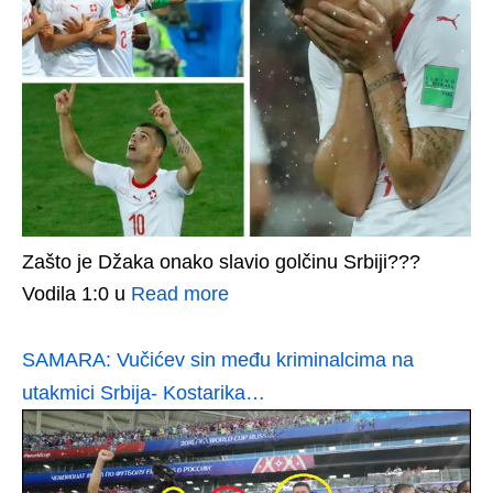
Zašto je Džaka onako slavio golčinu Srbiji???
Vodila 1:0 u
Read more
SAMARA: Vučićev sin među kriminalcima na
utakmici Srbija- Kostarika…