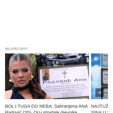
RELATED POST
BOL I TUGA DO NEBA: Sahranjena ANA 
NAJTUŽNI
Radović (20)- Ocu stradale djevojke 
SINA U SM