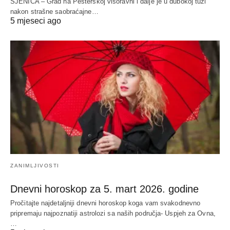
SJENICA – Grad na Pešterskoj visoravni i dalje je u dubokoj tuzi
nakon strašne saobraćajne…
5 mjeseci ago
ZANIMLJIVOSTI
Dnevni horoskop za 5. mart 2026. godine
Pročitajte najdetaljniji dnevni horoskop koga vam svakodnevno
pripremaju najpoznatiji astrolozi sa naših područja- Uspjeh za Ovna,
…