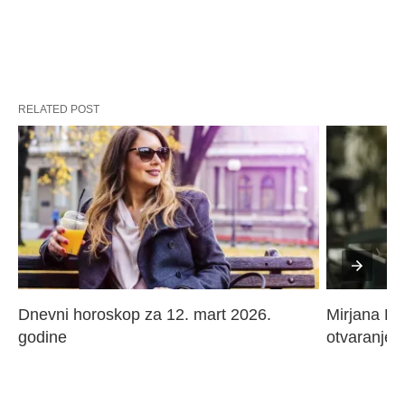
RELATED POST
Dnevni horoskop za 12. mart 2026. 
Mirjana Paj
godine
otvaranje 