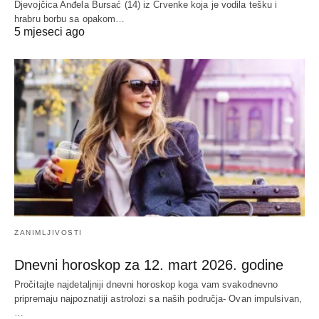
Djevojčica Anđela Bursać (14) iz Crvenke koja je vodila tešku i
hrabru borbu sa opakom…
5 mjeseci ago
ZANIMLJIVOSTI
Dnevni horoskop za 12. mart 2026. godine
Pročitajte najdetaljniji dnevni horoskop koga vam svakodnevno
pripremaju najpoznatiji astrolozi sa naših područja- Ovan impulsivan,
…