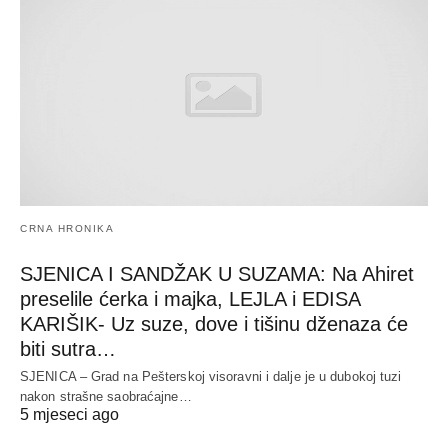
CRNA HRONIKA
SJENICA I SANDŽAK U SUZAMA: Na Ahiret
preselile ćerka i majka, LEJLA i EDISA
KARIŠIK- Uz suze, dove i tišinu dženaza će
biti sutra…
SJENICA – Grad na Pešterskoj visoravni i dalje je u dubokoj tuzi
nakon strašne saobraćajne…
5 mjeseci ago