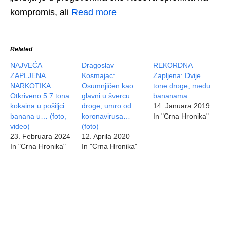
kompromis, ali
Read more
Related
NAJVEĆA
Dragoslav
REKORDNA
ZAPLJENA
Kosmajac:
Zapljena: Dvije
NARKOTIKA:
Osumnjičen kao
tone droge, među
Otkriveno 5.7 tona
glavni u švercu
bananama
kokaina u pošiljci
droge, umro od
14. Januara 2019
banana u… (foto,
koronavirusa…
In "Crna Hronika"
video)
(foto)
23. Februara 2024
12. Aprila 2020
In "Crna Hronika"
In "Crna Hronika"