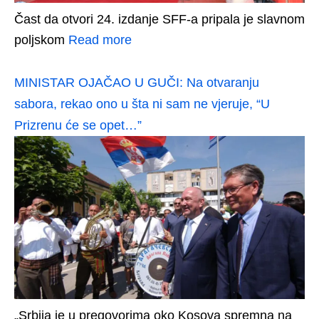
Čast da otvori 24. izdanje SFF-a pripala je slavnom
poljskom
Read more
MINISTAR OJAČAO U GUČI: Na otvaranju
sabora, rekao ono u šta ni sam ne vjeruje, “U
Prizrenu će se opet…”
„Srbija je u pregovorima oko Kosova spremna na