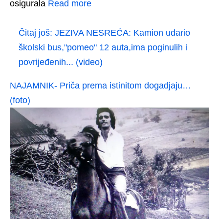
osigurala
Read more
Čitaj još:
JEZIVA NESREĆA: Kamion udario
školski bus,"pomeo" 12 auta,ima poginulih i
povrijeđenih... (video)
NAJAMNIK- Priča prema istinitom dogadjaju…
(foto)