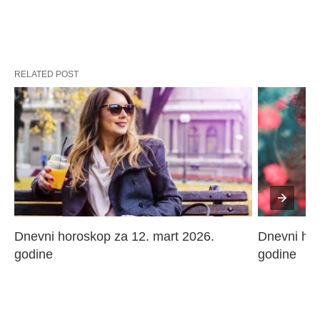
RELATED POST
Dnevni horoskop za 12. mart 2026. 
Dnevni hor
godine
godine