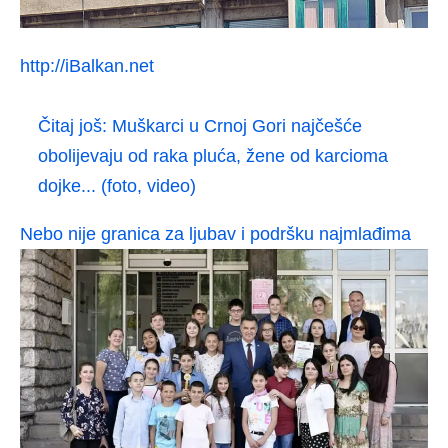
http://iBalkan.net
Čitaj još:
Muškarci u Crnoj Gori najčešće
obolijevaju od raka pluća, žene od karcioma
dojke... (foto, video)
Nebo nije granica za ljubav i podršku najmlađima