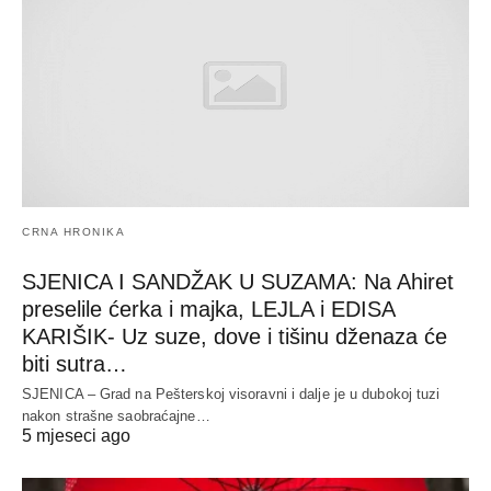
CRNA HRONIKA
SJENICA I SANDŽAK U SUZAMA: Na Ahiret
preselile ćerka i majka, LEJLA i EDISA
KARIŠIK- Uz suze, dove i tišinu dženaza će
biti sutra…
SJENICA – Grad na Pešterskoj visoravni i dalje je u dubokoj tuzi
nakon strašne saobraćajne…
5 mjeseci ago