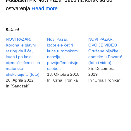
ostvarenja
Read more
Related
NOVI PAZAR:
Novi Pazar:
NOVI PAZAR:
Korona je glavni
Izgorjele četiri
OVO JE VIDEO
razlog da li će,
kuće u romskom
Oružane pljačke
kuda i po kojoj
naselju,
apoteke u Pazaru!
cijeni ići učenici na
povrijeđene dvije
(foto i video)
maturske
osobe…
25. Decembra
ekskurzije… (foto)
13. Oktobra 2018
2019
26. Aprila 2022
In "Crna Hronika"
In "Crna Hronika"
In "Sandžak"