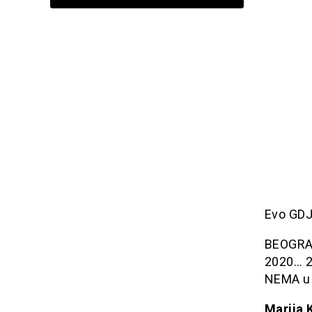
Evo GDJE
BEOGRAD:
2020… 2
NEMA u 
Marija K