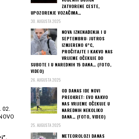
ZATVORENE CESTE,
UPOZORENJE VOZAČIMA…
30. AUGUSTA 2025
NOVA IZNENAĐENJA I U
SEPTEMBRU: JUTROS
IZMJERENO 6°C,
PROČITAJTE I KAKVO NAS
VRIJEME OČEKUJE DO
SUBOTE I U NAREDNIH 15 DANA… (FOTO,
VIDEO)
26. AUGUSTA 2025
OD DANAS IDE NOVI
PREOKRET: EVO KAKVO
NAS VRIJEME OČEKUJE U
. 02.
NAREDNIH NEKOLIKO
DANA… (FOTO, VIDEO)
ONOVO
25. AUGUSTA 2025
METEOROLOZI DANAS
i”.