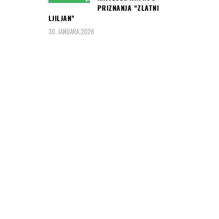
SVEČANOST UZ
PRIZNANJA “ZLATNI
VOJNE POČASTI:
LJILJAN”
Evo kako je
30. JANUARA 2026
Erdogan dočekao
članove
Predsjedništva
BiH... (foto i
video)