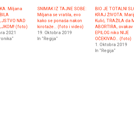
A: Miljana
SNIMAK IZ TAJNE SOBE:
BIO JE TOTALNI S
UBILA
Miljana se vratila, evo
KRAJ ŽIVOTA: Mari
LJSTVO NAD
kako se ponaša nakon
Kulić, TRAŽILA da M
LJKOM! (foto)
kirotaže… (foto i video)
ABORTIRA, ovakav
ara 2021
19. Oktobra 2019
EPILOG niko NIJE
ronika"
In "Regija"
OČEKIVAO… (foto)
1. Oktobra 2019
In "Regija"