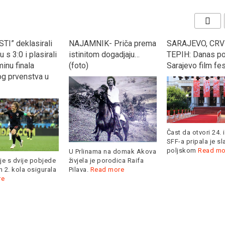
TI” deklasirali
NAJAMNIK- Priča prema
SARAJEVO, CRV
 s 3:0 i plasirali
istinitom dogadjaju…
TEPIH: Danas po
inu finala
(foto)
Sarajevo film fes
og prvenstva u
Čast da otvori 24. 
SFF-a pripala je s
poljskom
Read mo
U Prlinama na domak Akova
je s dvije pobjede
živjela je porodica Raifa
 2. kola osigurala
Pilava.
Read more
re