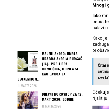
Mnogi g
Iako mn
bebisite
nalazi u
Kako je 
zadrugar
bi obavi
MALENI ANĐEO: UMRLA
HRABRA ANĐELA BURSAĆ
(14)- PRELIJEPA
Čitaj 
DJEVOJČICA, BORILA SE
četni
KAO LAVICA SA
sveta”
LEUKEMIJOM…
11. MARTA 2026
Očekuje 
DNEVNI HOROSKOP ZA 12.
rijalitij
MART 2026. GODINE
11. MARTA 2026