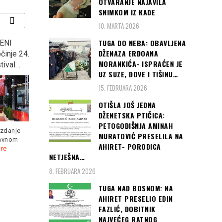
OTVARANJE NAJAVILA
SNIMKOM IZ KADE
10. MARTA 2026
TUGA DO NEBA: OBAVLJENA
ENI
MINISTAR OJAČAO U
“KOCKASTI” deklasirali
DŽENAZA ERDOANA
činje 24.
GUČI: Na otvaranju
Argentinu s 3:0 i plasirali
MORANKIĆA- ISPRAĆEN JE
tival…
sabora, rekao ono u šta
se u osminu finala
UZ SUZE, DOVE I TIŠINU…
ni sam ne vjeruje, “U
Svjetskog prvenstva u
Prizrenu će se opet…”
Rusiji
15. FEBRUARA 2026
OTIŠLA JOŠ JEDNA
DŽENETSKA PTIČICA:
PETOGODIŠNJA AMINAH
izdanje
MURATOVIĆ PRESELILA NA
lavnom
AHIRET- PORODICA
re
„Srbija je u pregovorima
NETJEŠNA…
Hrvatska je s dvije pobjede
oko Kosova spremna na
već nakon 2. kola osigurala
8. FEBRUARA 2026
kompromis, ali
Read more
Read more
TUGA NAD BOSNOM: NA
AHIRET PRESELIO EDIN
Čitaj još:
FAZLIĆ, DOBITNIK
ANKARA I
NAJVEĆEG RATNOG