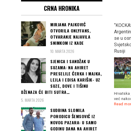
CRNA HRONIKA
MIRJANA PAJKOVIĆ
SARAJEVO, CRVENI
MINISTAR OJAČAO U
“KOCKAS
OTVORILA ONLYFANS,
TEPIH: Danas počinje 24.
GUČI: Na otvaranju
Argentinu
OTVARANJE NAJAVILA
Sarajevo film festival…
sabora, rekao ono u šta
se u osm
SNIMKOM IZ KADE
ni sam ne vjeruje, “U
Svjetsk
10. MARTA 2026
Prizrenu će se opet…”
Rusiji
SJENICA I SANDŽAK U
SUZAMA: NA AHIRET
PRESELILE ĆERKA I MAJKA,
Čast da otvori 24. izdanje
LEJLA I EDISA KARIŠIK- UZ
SFF-a pripala je slavnom
SUZE, DOVE I TIŠINU
poljskom
Read more
DŽENAZA ĆE BITI SUTRA…
„Srbija je u pregovorima
Hrvatska 
oko Kosova spremna na
već nakon
5. MARTA 2026
kompromis, ali
Read more
Read mo
SUDBINA SLOMILA
PORODICU ŠEMSOVIĆ IZ
Čitaj još:
NOVOG PAZARA: U SAMO
ANKARA I
GODINU DANA NA AHIRET