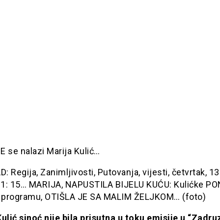
 se nalazi Marija Kulić…
 Regija, Zanimljivosti, Putovanja, vijesti, četvrtak, 13
1: 15… MARIJA, NAPUSTILA BIJELU KUĆU: Kulićke P
programu, OTIŠLA JE SA MALIM ŽELJKOM… (foto)
ulić sinoć nije bila prisutna u toku emisije u “Zadruz