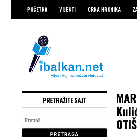
Skip
POČETNA
VIJESTI
CRNA HRONIKA
Z
to
content
Vaše Pravo, Vaš Portal
IBALKAN
MARI
PRETRAŽITE SAJT
Kuli
Pretraga:
OTIŠ