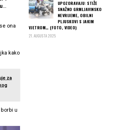
UPOZORAVAJU: STIŽE
mu
…
SNAŽNO GRMLJAVINSKO
NEVRIJEME, OBILNI
PLJUSKOVI S JAKIM
 se ona
VJETROM… (FOTO, VIDEO)
21. AUGUSTA 2025
ljka kako
je za
skog
 borbi u