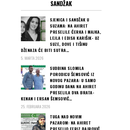
SANDŽAK
SJENICA I SANDŽAK U
SUZAMA: NA AHIRET
PRESELILE ĆERKA I MAJKA,
LEJLA I EDISA KARIŠIK- UZ
SUZE, DOVE I TIŠINU
DŽENAZA ĆE BITI SUTRA…
5. MARTA 2026
SUDBINA SLOMILA
PORODICU ŠEMSOVIĆ IZ
NOVOG PAZARA: U SAMO
GODINU DANA NA AHIRET
PRESELILA DVA BRATA-
KENAN I ERSAN ŠEMSOVIĆ…
25. FEBRUARA 2026
TUGA NAD NOVIM
PAZAROM: NA AHIRET
PRESELIO FERIZ BAJROVIĆ