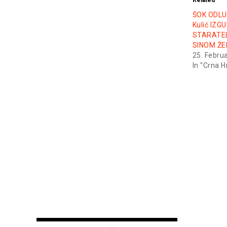
Related
ŠOK ODLUK
Kulić IZG
STARATE
SINOM ŽE
25. Febru
In "Crna H