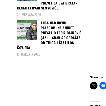
SVEČANOST UZ
PRESELILA DVA BRATA-
VOJNE POČASTI:
KENAN I ERSAN ŠEMSOVIĆ…
Evo kako je
25. FEBRUARA 2026
Erdogan dočekao
TUGA NAD NOVIM
članove
PAZAROM: NA AHIRET
Predsjedništva
PRESELIO FERIZ BAJROVIĆ
BiH... (foto i
(42) – GRAD SE OPRAŠTA
video)
OD TIHOG I ČESTITOG
ČOVJEKA
19. FEBRUARA 2026
Share this: