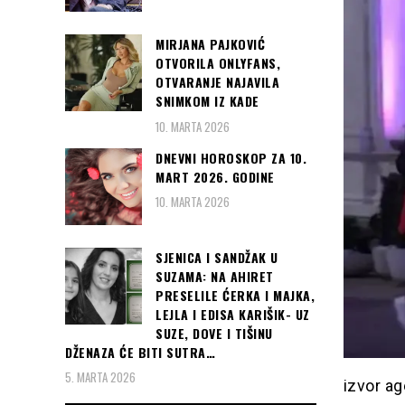
MIRJANA PAJKOVIĆ
OTVORILA ONLYFANS,
OTVARANJE NAJAVILA
SNIMKOM IZ KADE
10. MARTA 2026
DNEVNI HOROSKOP ZA 10.
MART 2026. GODINE
10. MARTA 2026
SJENICA I SANDŽAK U
SUZAMA: NA AHIRET
PRESELILE ĆERKA I MAJKA,
LEJLA I EDISA KARIŠIK- UZ
SUZE, DOVE I TIŠINU
DŽENAZA ĆE BITI SUTRA…
5. MARTA 2026
izvor ag