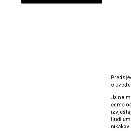
Predsjed
o uveđen
Јa ne mi
ćemo od
izvješta
ljudi um
nikakav 