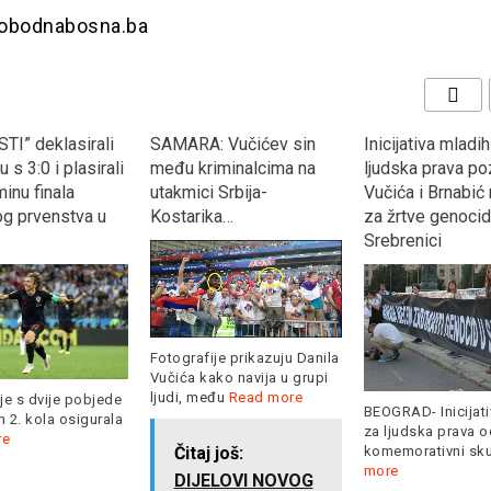
slobodnabosna.ba
TI” deklasirali
SAMARA: Vučićev sin
Inicijativa mladi
 s 3:0 i plasirali
među kriminalcima na
ljudska prava po
inu finala
utakmici Srbija-
Vučića i Brnabić
og prvenstva u
Kostarika…
za žrtve genocid
Srebrenici
Fotografije prikazuju Danila
Vučića kako navija u grupi
ljudi, među
Read more
je s dvije pobjede
BEOGRAD- Inicijati
 2. kola osigurala
za ljudska prava o
re
komemorativni sk
Čitaj još:
more
DIJELOVI NOVOG