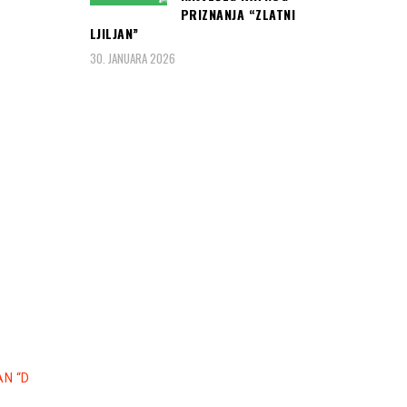
PRIZNANJA “ZLATNI
LJILJAN”
30. JANUARA 2026
N “D