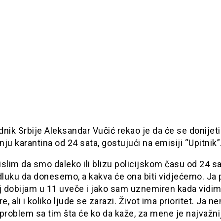
nik Srbije Aleksandar Vučić rekao je da će se donijeti
ju karantina od 24 sata, gostujući na emisiji “Upitnik”
slim da smo daleko ili blizu policijskom času od 24 sa
luku da donesemo, a kakva će ona biti vidjećemo. Јa 
j dobijam u 11 uveče i jako sam uznemiren kada vidim
re, ali i koliko ljude se zarazi. Život ima prioritet. Јa 
problem sa tim šta će ko da kaže, za mene je najvažni