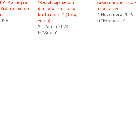
A: Ko negira
“Rezolucija će biti
zakazuje sjednicu 
Srebrenici- on
donijeta. Radi se o
mijenja sve…
i
brutalnom…!” (foto,
2. Novembra 2019
2025
video)
In "Ekonomija"
29. Aprila 2024
In "Srbija"