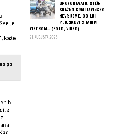
UPOZORAVAJU: STIŽE
SNAŽNO GRMLJAVINSKO
u
NEVRIJEME, OBILNI
PLJUSKOVI S JAKIM
 Sve je
VJETROM… (FOTO, VIDEO)
21. AUGUSTA 2025
”, kaže
šao po
enih i
dite
zi
dana
 Kad