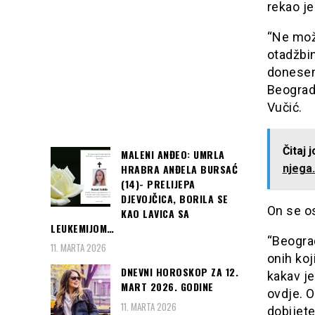
rekao je
“Ne može
otadžbin
doneseno
Beogradu
Vučić.
Čitaj 
MALENI ANĐEO: UMRLA
HRABRA ANĐELA BURSAĆ
njega.
(14)- PRELIJEPA
DJEVOJČICA, BORILA SE
On se os
KAO LAVICA SA
LEUKEMIJOM…
“Beograd
11. MARTA 2026
onih koj
DNEVNI HOROSKOP ZA 12.
kakav je
MART 2026. GODINE
ovdje. 
11. MARTA 2026
dobijete