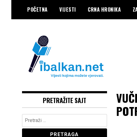
Skip
POČETNA
VIJESTI
CRNA HRONIKA
Z
to
content
Vaše Pravo, Vaš Portal
IBALKAN
VUČ
PRETRAŽITE SAJT
POT
Pretraga: