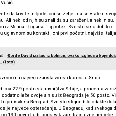
 Vučić.
te da krivite te ljude, oni su željeli da se vrate u svoj
u. Ali neki od njih su znali da su zaraženi, a neki nisu.
 iz Milana i Lugana. Taj potez. Sve što smo dobili u
 uglavnom su kontakti, oni prvi početni, najviše Italija
još:
Đorđe David izašao iz bolnice, ovako izgleda a koje do
.. (foto)
vrnuo na najveća žarišta virusa korona u Srbiji.
 ima 22.9 posto stanovništva Srbije, a procenta zaraž
i dodatno leže ovdje a nisu iz Beograda je 50 posto. Vi
 to pritisak na Beograd. Sve što stigne bilo odakle dola
Ode je najveće opterećenje. U Beogradu, kad svakoga 
 po 130 novih ljudi, oporavak vam traje dvije nedjelje.