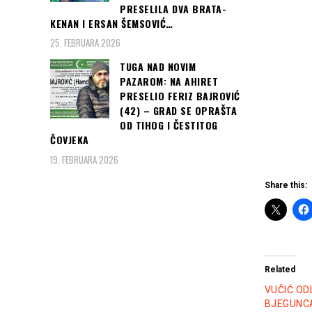
PRESELILA DVA BRATA-
KENAN I ERSAN ŠEMSOVIĆ…
25. FEBRUARA 2026
TUGA NAD NOVIM
PAZAROM: NA AHIRET
PRESELIO FERIZ BAJROVIĆ
(42) – GRAD SE OPRAŠTA
OD TIHOG I ČESTITOG
ČOVJEKA
19. FEBRUARA 2026
Share this:
Related
VUČIĆ OD
BJEGUNCA