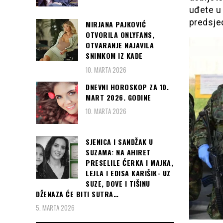
uđete u 
predsjed
MIRJANA PAJKOVIĆ
OTVORILA ONLYFANS,
OTVARANJE NAJAVILA
SNIMKOM IZ KADE
10. MARTA 2026
DNEVNI HOROSKOP ZA 10.
MART 2026. GODINE
10. MARTA 2026
SJENICA I SANDŽAK U
SUZAMA: NA AHIRET
PRESELILE ĆERKA I MAJKA,
LEJLA I EDISA KARIŠIK- UZ
SUZE, DOVE I TIŠINU
DŽENAZA ĆE BITI SUTRA…
5. MARTA 2026