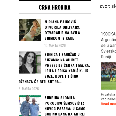
izvor: 
CRNA HRONIKA
MIRJANA PAJKOVIĆ
OTVORILA ONLYFANS,
OTVARANJE NAJAVILA
Inicijativa mladih za
Adil Osmanović u Novom
“KOCKAS
SNIMKOM IZ KADE
ljudska prava pozvala
Pazaru: Vučić mora
Argentinu
10. MARTA 2026
Vučića i Brnabić na skup
osuditi Dodikove izjave…
se u osm
za žrtve genocida u
Svjetsk
SJENICA I SANDŽAK U
Srebrenici
Rusiji
SUZAMA: NA AHIRET
PRESELILE ĆERKA I MAJKA,
LEJLA I EDISA KARIŠIK- UZ
SUZE, DOVE I TIŠINU
Zamjenik predsjednika SDA
DŽENAZA ĆE BITI SUTRA…
i ministar civilnih poslova
5. MARTA 2026
BiH Adil Osmanović,
Read
more
Hrvatska 
SUDBINA SLOMILA
BEOGRAD- Inicijativa mladih
već nakon
za ljudska prava održat će
PORODICU ŠEMSOVIĆ IZ
Read mo
komemorativni skup
Read
NOVOG PAZARA: U SAMO
more
GODINU DANA NA AHIRET