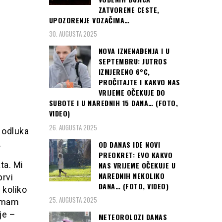
ZATVORENE CESTE,
UPOZORENJE VOZAČIMA…
30. AUGUSTA 2025
NOVA IZNENAĐENJA I U
SEPTEMBRU: JUTROS
IZMJERENO 6°C,
PROČITAJTE I KAKVO NAS
VRIJEME OČEKUJE DO
SUBOTE I U NAREDNIH 15 DANA… (FOTO,
VIDEO)
26. AUGUSTA 2025
 odluka
.
OD DANAS IDE NOVI
PREOKRET: EVO KAKVO
ta. Mi
NAS VRIJEME OČEKUJE U
NAREDNIH NEKOLIKO
prvi
DANA… (FOTO, VIDEO)
 koliko
25. AUGUSTA 2025
nemam
je –
METEOROLOZI DANAS