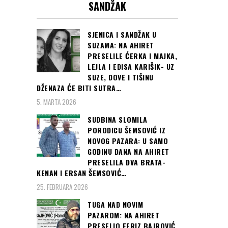
SANDŽAK
SJENICA I SANDŽAK U
SUZAMA: NA AHIRET
PRESELILE ĆERKA I MAJKA,
LEJLA I EDISA KARIŠIK- UZ
SUZE, DOVE I TIŠINU
DŽENAZA ĆE BITI SUTRA…
5. MARTA 2026
SUDBINA SLOMILA
PORODICU ŠEMSOVIĆ IZ
NOVOG PAZARA: U SAMO
GODINU DANA NA AHIRET
PRESELILA DVA BRATA-
KENAN I ERSAN ŠEMSOVIĆ…
25. FEBRUARA 2026
TUGA NAD NOVIM
PAZAROM: NA AHIRET
PRESELIO FERIZ BAJROVIĆ