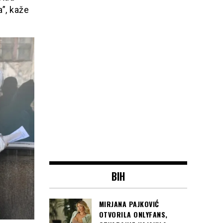
a”, kaže
BIH
MIRJANA PAJKOVIĆ
OTVORILA ONLYFANS,