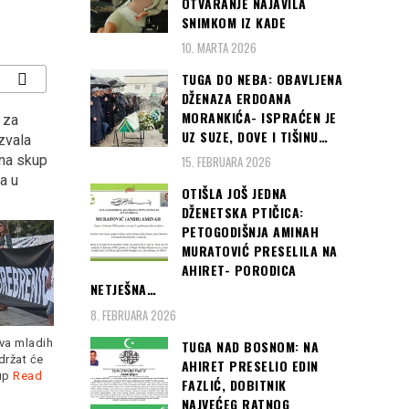
OTVARANJE NAJAVILA
SNIMKOM IZ KADE
10. MARTA 2026
TUGA DO NEBA: OBAVLJENA
DŽENAZA ERDOANA
MORANKIĆA- ISPRAĆEN JE
h za
Adil Osmanović u Novom
“KOCKASTI” deklasirali
UZ SUZE, DOVE I TIŠINU…
zvala
Pazaru: Vučić mora
Argentinu s 3:0 i plasirali
 na skup
osuditi Dodikove izjave…
se u osminu finala
15. FEBRUARA 2026
a u
Svjetskog prvenstva u
OTIŠLA JOŠ JEDNA
Rusiji
DŽENETSKA PTIČICA:
PETOGODIŠNJA AMINAH
MURATOVIĆ PRESELILA NA
AHIRET- PORODICA
Zamjenik predsjednika SDA
NETJEŠNA…
i ministar civilnih poslova
8. FEBRUARA 2026
BiH Adil Osmanović,
Read
more
Hrvatska je s dvije pobjede
va mladih
TUGA NAD BOSNOM: NA
već nakon 2. kola osigurala
držat će
AHIRET PRESELIO EDIN
Read more
up
Read
FAZLIĆ, DOBITNIK
NAJVEĆEG RATNOG