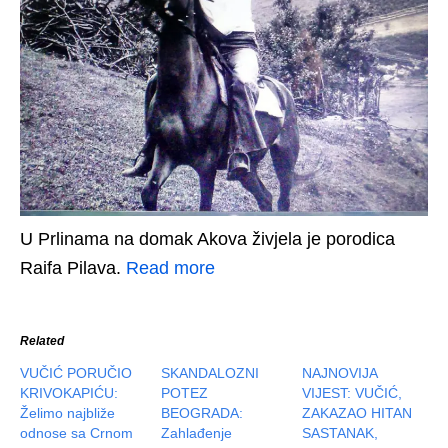
U Prlinama na domak Akova živjela je porodica
Raifa Pilava.
Read more
Related
VUČIĆ PORUČIO
SKANDALOZNI
NAJNOVIJA
KRIVOKAPIĆU:
POTEZ
VIJEST: VUČIĆ,
Želimo najbliže
BEOGRADA:
ZAKAZAO HITAN
odnose sa Crnom
Zahlađenje
SASTANAK,