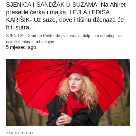
SJENICA I SANDŽAK U SUZAMA: Na Ahiret
preselile ćerka i majka, LEJLA i EDISA
KARIŠIK- Uz suze, dove i tišinu dženaza će
biti sutra…
SJENICA – Grad na Pešterskoj visoravni i dalje je u dubokoj tuzi
nakon strašne saobraćajne…
5 mjeseci ago
ZANIMLJIVOSTI