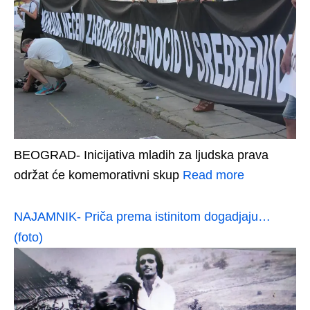
BEOGRAD- Inicijativa mladih za ljudska prava
održat će komemorativni skup
Read more
NAJAMNIK- Priča prema istinitom dogadjaju…
(foto)