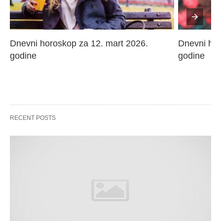
Dnevni horoskop za 12. mart 2026. 
Dnevni hor
godine
godine
RECENT POSTS