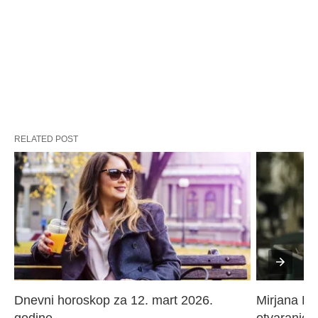
RELATED POST
Dnevni horoskop za 12. mart 2026. 
Mirjana Paj
godine
otvaranje 