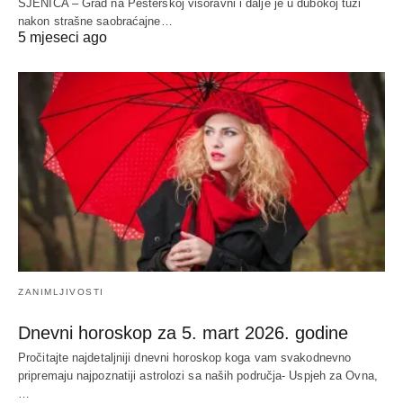
SJENICA – Grad na Pešterskoj visoravni i dalje je u dubokoj tuzi
nakon strašne saobraćajne…
5 mjeseci ago
ZANIMLJIVOSTI
Dnevni horoskop za 5. mart 2026. godine
Pročitajte najdetaljniji dnevni horoskop koga vam svakodnevno
pripremaju najpoznatiji astrolozi sa naših područja- Uspjeh za Ovna,
…