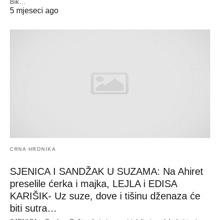
Bik…
5 mjeseci ago
CRNA HRONIKA
SJENICA I SANDŽAK U SUZAMA: Na Ahiret
preselile ćerka i majka, LEJLA i EDISA
KARIŠIK- Uz suze, dove i tišinu dženaza će
biti sutra…