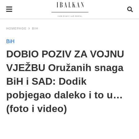
HOMEPAGE
BIH
BiH
DOBIO POZIV ZA VOJNU
VJEŽBU Oružanih snaga
BiH i SAD: Dodik
pobjegao daleko i to u…
(foto i video)