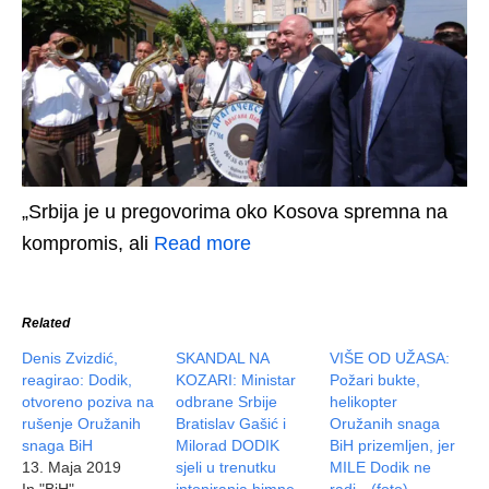
„Srbija je u pregovorima oko Kosova spremna na
kompromis, ali
Read more
Related
Denis Zvizdić,
SKANDAL NA
VIŠE OD UŽASA:
reagirao: Dodik,
KOZARI: Ministar
Požari bukte,
otvoreno poziva na
odbrane Srbije
helikopter
rušenje Oružanih
Bratislav Gašić i
Oružanih snaga
snaga BiH
Milorad DODIK
BiH prizemljen, jer
13. Maja 2019
sjeli u trenutku
MILE Dodik ne