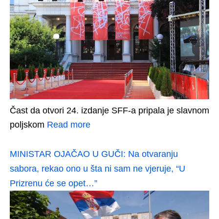
Čast da otvori 24. izdanje SFF-a pripala je slavnom
poljskom
Read more
MINISTAR OJAČAO U GUČI: Na otvaranju
sabora, rekao ono u šta ni sam ne vjeruje, “U
Prizrenu će se opet…”