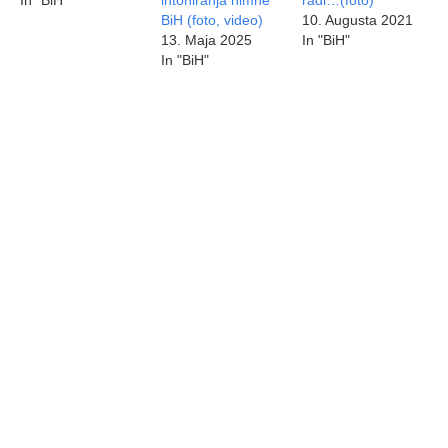
In "BiH"
intoniranja himne
radi…(foto)
BiH (foto, video)
10. Augusta 2021
13. Maja 2025
In "BiH"
In "BiH"