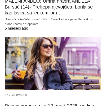
MALENI ANĐEO: Umrla hrabra ANĐELA
Bursać (14)- Prelijepa djevojčica, borila se
kao lavica sa leukemijom…
Djevojčica Anđela Bursać (14) iz Crvenke koja je vodila tešku i
hrabru borbu sa opakom…
5 mjeseci ago
ZANIMLJIVOSTI
Dnevni horoskop za 12. mart 2026. godine