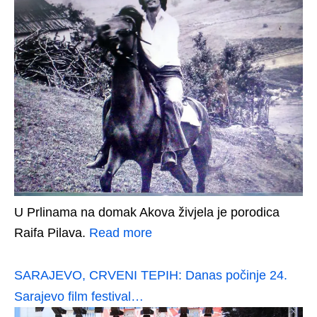
U Prlinama na domak Akova živjela je porodica
Raifa Pilava.
Read more
SARAJEVO, CRVENI TEPIH: Danas počinje 24.
Sarajevo film festival…