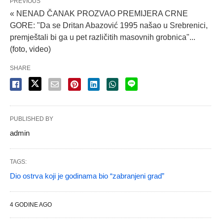
PREVIOUS
« NENAD ČANAK PROZVAO PREMIJERA CRNE
GORE: "Da se Dritan Abazović 1995 našao u Srebrenici,
premještali bi ga u pet različitih masovnih grobnica"...
(foto, video)
SHARE
PUBLISHED BY
admin
TAGS:
Dio ostrva koji je godinama bio “zabranjeni grad”
4 GODINE AGO