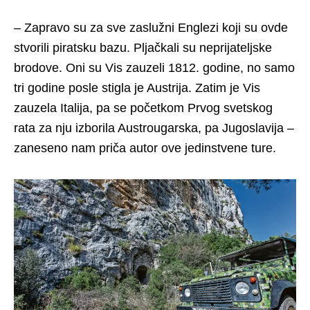
– Zapravo su za sve zaslužni Englezi koji su ovde
stvorili piratsku bazu. Pljačkali su neprijateljske
brodove. Oni su Vis zauzeli 1812. godine, no samo
tri godine posle stigla je Austrija. Zatim je Vis
zauzela Italija, pa se početkom Prvog svetskog
rata za nju izborila Austrougarska, pa Jugoslavija –
zaneseno nam priča autor ove jedinstvene ture.