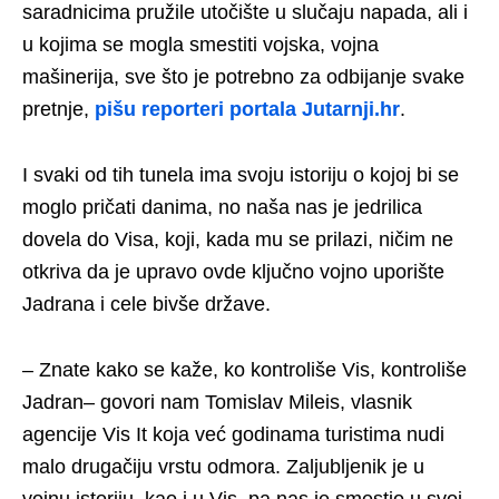
saradnicima pružile utočište u slučaju napada, ali i
u kojima se mogla smestiti vojska, vojna
mašinerija, sve što je potrebno za odbijanje svake
pretnje,
pišu reporteri portala Jutarnji.hr
.
I svaki od tih tunela ima svoju istoriju o kojoj bi se
moglo pričati danima, no naša nas je jedrilica
dovela do Visa, koji, kada mu se prilazi, ničim ne
otkriva da je upravo ovde ključno vojno uporište
Jadrana i cele bivše države.
– Znate kako se kaže, ko kontroliše Vis, kontroliše
Jadran– govori nam Tomislav Mileis, vlasnik
agencije Vis It koja već godinama turistima nudi
malo drugačiju vrstu odmora. Zaljubljenik je u