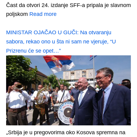
Čast da otvori 24. izdanje SFF-a pripala je slavnom
poljskom
Read more
MINISTAR OJAČAO U GUČI: Na otvaranju
sabora, rekao ono u šta ni sam ne vjeruje, “U
Prizrenu će se opet…”
„Srbija je u pregovorima oko Kosova spremna na