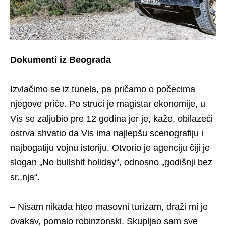
Dokumenti iz Beograda
Izvlačimo se iz tunela, pa pričamo o počecima
njegove priče. Po struci je magistar ekonomije, u
Vis se zaljubio pre 12 godina jer je, kaže, obilazeći
ostrva shvatio da Vis ima najlepšu scenografiju i
najbogatiju vojnu istoriju. Otvorio je agenciju čiji je
slogan „No bullshit holiday“, odnosno „godišnji bez
sr..nja“.
– Nisam nikada hteo masovni turizam, draži mi je
ovakav, pomalo robinzonski. Skupljao sam sve