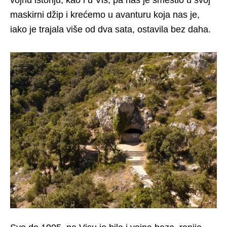
vojnu istoriju, kao i u Vis, pa nas je smestio u svoj
maskirni džip i krećemo u avanturu koja nas je,
iako je trajala više od dva sata, ostavila bez daha.