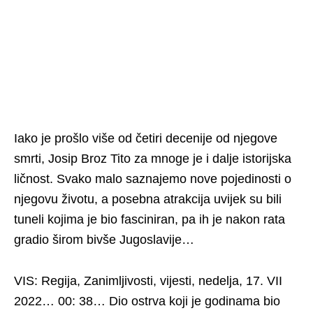
Iako je prošlo više od četiri decenije od njegove
smrti, Josip Broz Tito za mnoge je i dalje istorijska
ličnost. Svako malo saznajemo nove pojedinosti o
njegovu životu, a posebna atrakcija uvijek su bili
tuneli kojima je bio fasciniran, pa ih je nakon rata
gradio širom bivše Jugoslavije…
VIS: Regija, Zanimljivosti, vijesti, nedelja, 17. VII
2022… 00: 38… Dio ostrva koji je godinama bio