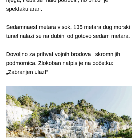
njega, treba se malo potruditi, no prizor je
spektakularan.
Sedamnaest metara visok, 135 metara dug morski
tunel nalazi se na dubini od gotovo sedam metara.
Dovoljno za prihvat vojnih brodova i skromnijih
podmornica. Zlokoban natpis je na početku:
„Zabranjen ulaz!“