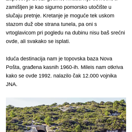
zamišljen je kao sigurno pomorsko utočište u
slučaju pretnje. Kretanje je moguće tek uskom
stazom duž obe strana tunela, pa oni s
vrtoglavicom pri pogledu na dubinu nisu baš srećni
ovde, ali svakako se isplati.
Iduća destinacija nam je topovska baza Nova
Pošta, građena kasnih 1960-ih. Mileis nam otkriva
kako se ovde 1992. nalazilo čak 12.000 vojnika
JNA.