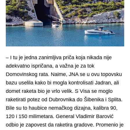
– I tu je jedna zanimljiva priča koja nikada nije
adekvatno ispričana, a važna je za tok
Domovinskog rata. Naime, JNA se u ovu topovsku
bazu uselila kako bi mogla kontrolisati Jadran, ali
domet raketa bio je vrlo velik. S Visa se moglo
raketirati potez od Dubrovnika do Šibenika i Splita.
Bile su to haubice nemačkog dizajna, kalibra 90,
120 i 150 milimetara. General Vladimir Barović
odbio je zapovest da raketira gradove. Promenio je