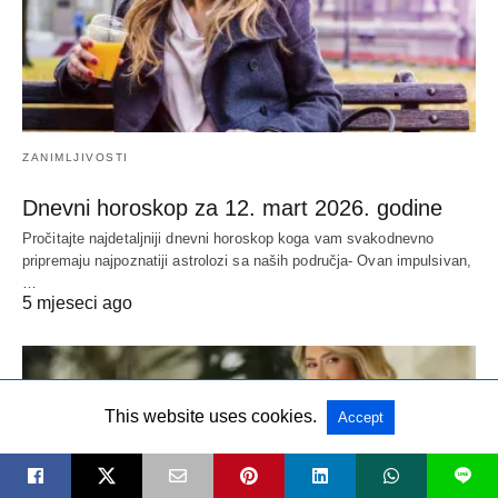
ZANIMLJIVOSTI
Dnevni horoskop za 12. mart 2026. godine
Pročitajte najdetaljniji dnevni horoskop koga vam svakodnevno
pripremaju najpoznatiji astrolozi sa naših područja- Ovan impulsivan,
…
5 mjeseci ago
This website uses cookies.
Accept
L