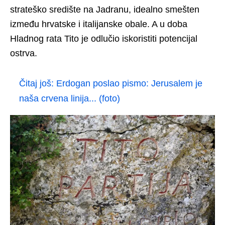
strateško središte na Jadranu, idealno smešten
između hrvatske i italijanske obale. A u doba
Hladnog rata Tito je odlučio iskoristiti potencijal
ostrva.
Čitaj još:
Erdogan poslao pismo: Jerusalem je
naša crvena linija... (foto)