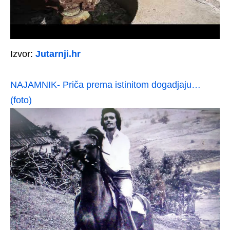
Izvor:
Jutarnji.hr
NAJAMNIK- Priča prema istinitom dogadjaju…
(foto)