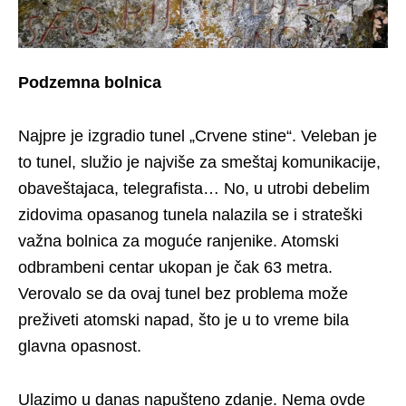
Podzemna bolnica
Najpre je izgradio tunel „Crvene stine“. Veleban je
to tunel, služio je najviše za smeštaj komunikacije,
obaveštajaca, telegrafista… No, u utrobi debelim
zidovima opasanog tunela nalazila se i strateški
važna bolnica za moguće ranjenike. Atomski
odbrambeni centar ukopan je čak 63 metra.
Verovalo se da ovaj tunel bez problema može
preživeti atomski napad, što je u to vreme bila
glavna opasnost.
Ulazimo u danas napušteno zdanje. Nema ovde