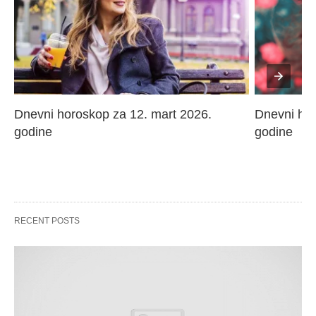
Dnevni horoskop za 12. mart 2026. 
Dnevni hor
godine
godine
RECENT POSTS