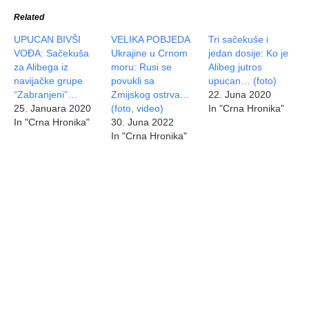
Related
UPUCAN BIVŠI
VELIKA POBJEDA
Tri sačekuše i
VOĐA: Sačekuša
Ukrajine u Crnom
jedan dosije: Ko je
za Alibega iz
moru: Rusi se
Alibeg jutros
navijačke grupe
povukli sa
upucan… (foto)
“Zabranjeni”…
Zmijskog ostrva…
22. Juna 2020
25. Januara 2020
(foto, video)
In "Crna Hronika"
In "Crna Hronika"
30. Juna 2022
In "Crna Hronika"