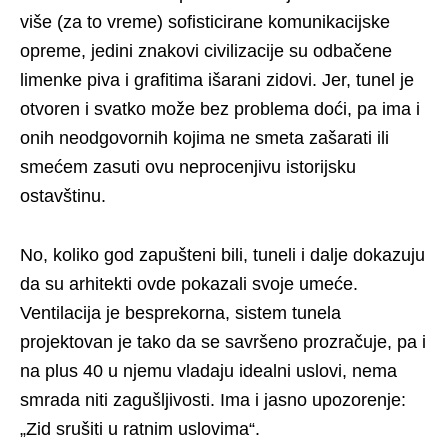
više (za to vreme) sofisticirane komunikacijske
opreme, jedini znakovi civilizacije su odbačene
limenke piva i grafitima išarani zidovi. Jer, tunel je
otvoren i svatko može bez problema doći, pa ima i
onih neodgovornih kojima ne smeta zašarati ili
smećem zasuti ovu neprocenjivu istorijsku
ostavštinu.
No, koliko god zapušteni bili, tuneli i dalje dokazuju
da su arhitekti ovde pokazali svoje umeće.
Ventilacija je besprekorna, sistem tunela
projektovan je tako da se savršeno prozračuje, pa i
na plus 40 u njemu vladaju idealni uslovi, nema
smrada niti zagušljivosti. Ima i jasno upozorenje:
„Zid srušiti u ratnim uslovima“.