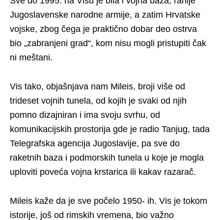
Sve do 1995. na Visu je bila i vojna baza, ranije
Jugoslavenske narodne armije, a zatim Hrvatske
vojske, zbog čega je praktično dobar deo ostrva
bio „zabranjeni grad“, kom nisu mogli pristupiti čak
ni meštani.
Vis tako, objašnjava nam Mileis, broji više od
trideset vojnih tunela, od kojih je svaki od njih
pomno dizajniran i ima svoju svrhu, od
komunikacijskih prostorija gde je radio Tanjug, tada
Telegrafska agencija Jugoslavije, pa sve do
raketnih baza i podmorskih tunela u koje je mogla
uploviti poveća vojna krstarica ili kakav razarač.
Mileis kaže da je sve počelo 1950- ih. Vis je tokom
istorije, još od rimskih vremena, bio važno