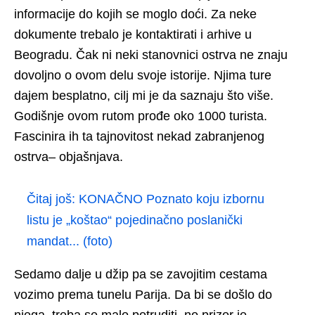
informacije do kojih se moglo doći. Za neke
dokumente trebalo je kontaktirati i arhive u
Beogradu. Čak ni neki stanovnici ostrva ne znaju
dovoljno o ovom delu svoje istorije. Njima ture
dajem besplatno, cilj mi je da saznaju što više.
Godišnje ovom rutom prođe oko 1000 turista.
Fascinira ih ta tajnovitost nekad zabranjenog
ostrva– objašnjava.
Čitaj još:
KONAČNO Poznato koju izbornu
listu je „koštao“ pojedinačno poslanički
mandat... (foto)
Sedamo dalje u džip pa se zavojitim cestama
vozimo prema tunelu Parija. Da bi se došlo do