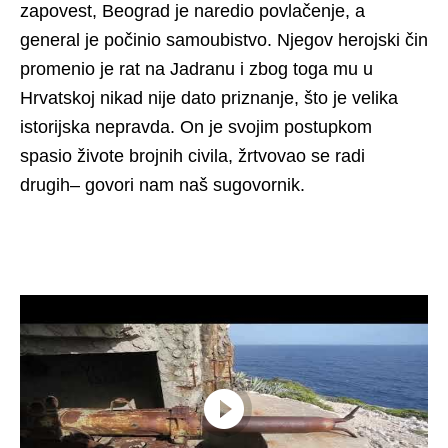
zapovest, Beograd je naredio povlačenje, a
general je počinio samoubistvo. Njegov herojski čin
promenio je rat na Jadranu i zbog toga mu u
Hrvatskoj nikad nije dato priznanje, što je velika
istorijska nepravda. On je svojim postupkom
spasio živote brojnih civila, žrtvovao se radi
drugih– govori nam naš sugovornik.